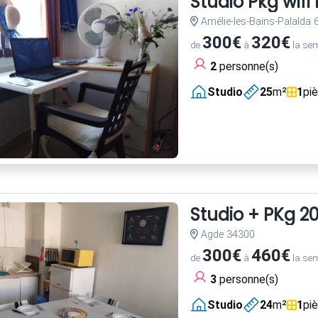
Studio Pkg wif
Amélie-les-Bains-Palalda
300€
320€
de
à
la se
2
personne(s)
Studio
25
m²
1
pi
Studio + PKg 2
Agde 34300
300€
460€
de
à
la se
3
personne(s)
Studio
24
m²
1
pi