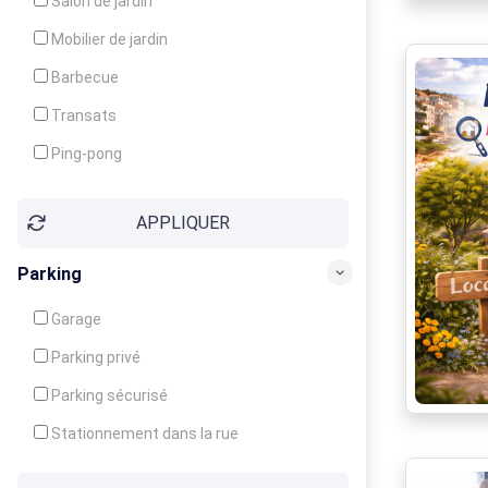
Salon de jardin
Local à ski
Mobilier de jardin
Climatisation
Barbecue
Ventilateur
Transats
Ping-pong
Baby-foot
APPLIQUER
Jeux d'enfants
Parking
Garage
Parking privé
Parking sécurisé
Stationnement dans la rue