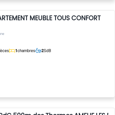
ARTEMENT MEUBLE TOUS CONFORT
ine
ièces
1
chambres
2
SdB