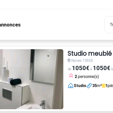
nnonces
Studio meublé
Noves 13550
1050€
1050€
de
à
l
2
personne(s)
Studio
35
m²
1
pi