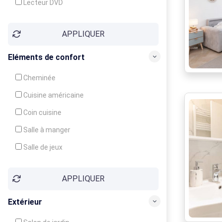
Lecteur DVD
Téléphone
APPLIQUER
Fax
Eléments de confort
Cheminée
Cuisine américaine
Coin cuisine
Salle à manger
Salle de jeux
Cour
APPLIQUER
Jardin
Balcon / Terrasse
Extérieur
Véranda