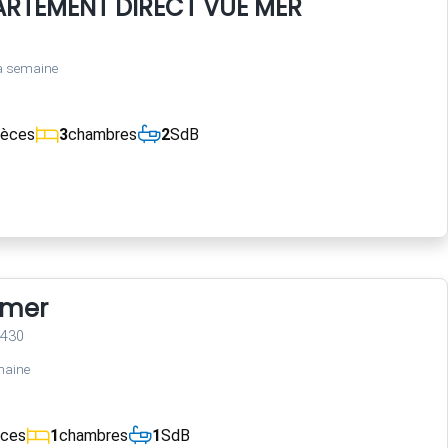
RTEMENT DIRECT VUE MER
a semaine
ièces
3
chambres
2
SdB
 mer
3430
maine
èces
1
chambres
1
SdB