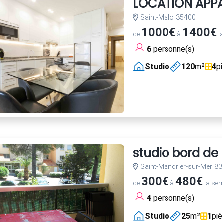
LOCATION APPA
Saint-Malo 35400
1000€
1400€
de
à
l
6
personne(s)
Studio
120
m²
4
p
studio bord de
Saint-Mandrier-sur-Mer 8
300€
480€
de
à
la se
4
personne(s)
Studio
25
m²
1
pi