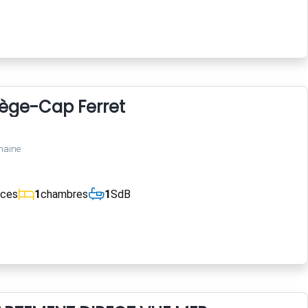
Lège-Cap Ferret
maine
èces
1
chambres
1
SdB