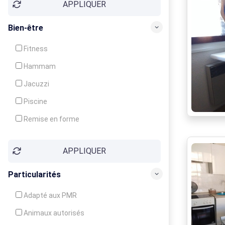
APPLIQUER
Bien-être
Fitness
Hammam
Jacuzzi
Piscine
Remise en forme
Sauna
APPLIQUER
Soins du corps
Particularités
Adapté aux PMR
Animaux autorisés