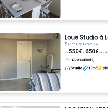
Loue Studio à 
Lège-Cap-Ferret 33950
550€
650€
de
à
la se
2
personne(s)
Studio
18
m²
1
pi