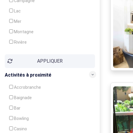
Campagne
Animation
Lac
Mer
Montagne
Rivière
Village
APPLIQUER
Ville
Activités à proximité
Accrobranche
Baignade
Bar
Bowling
Casino