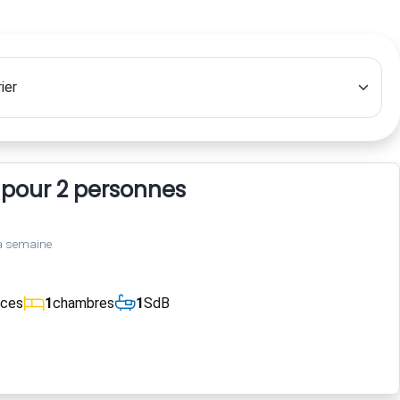
 pour 2 personnes
a semaine
èces
1
chambres
1
SdB