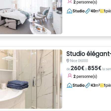
2
personne(s)
Studio
40
m²
1
pi
Studio élégant
Nice 06000
260€
855€
de
à
la se
2
personne(s)
Studio
43
m²
1
pi