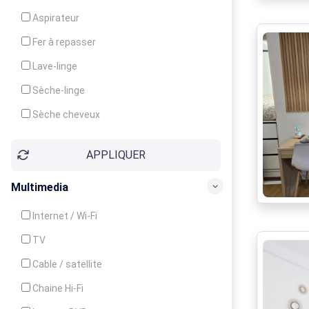
Cuisinière
Aspirateur
Four
Fer à repasser
Grille-pain
Lave-linge
Lave-vaisselle
Sèche-linge
Micro-ondes
Sèche cheveux
APPLIQUER
Multimedia
Internet / Wi-Fi
TV
Cable / satellite
Chaine Hi-Fi