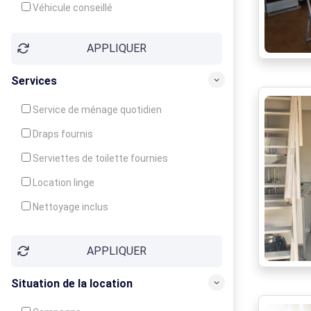
Véhicule conseillé
APPLIQUER
Services
Service de ménage quotidien
Draps fournis
Serviettes de toilette fournies
Location linge
Nettoyage inclus
Nettoyage en supplément
APPLIQUER
Garde d'enfants
Crèche
Situation de la location
Club enfants