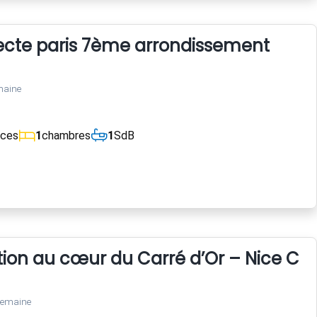
tecte paris 7ème arrondissement
maine
èces
1
chambres
1
SdB
tion au cœur du Carré d’Or – Nice Cen
semaine