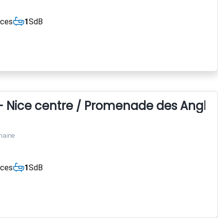
èces
1
SdB
- Nice centre / Promenade des Anglai
maine
èces
1
SdB