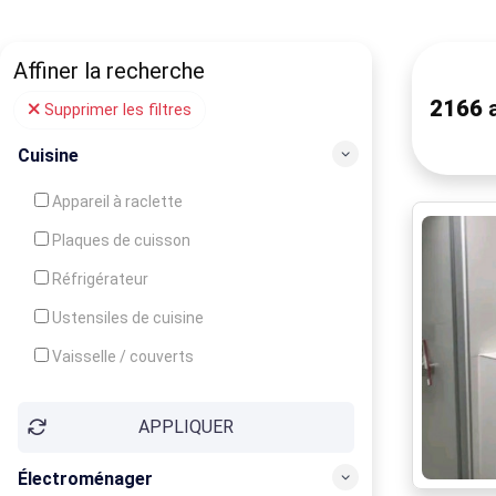
Affiner la recherche
2166
a
Supprimer les filtres
Cuisine
Appareil à raclette
Plaques de cuisson
Réfrigérateur
Ustensiles de cuisine
Vaisselle / couverts
Bouilloire
APPLIQUER
Cafetière
Congélateur
Électroménager