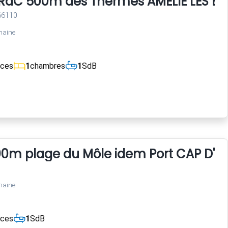
i RdC 500m des Thermes AMELIE LES BA
 66110
maine
èces
1
chambres
1
SdB
00m plage du Môle idem Port CAP D'A
maine
èces
1
SdB