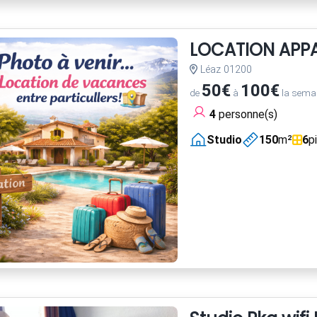
LOCATION APP
Léaz 01200
50€
100€
de
à
la sema
4
personne(s)
Studio
150
m²
6
p