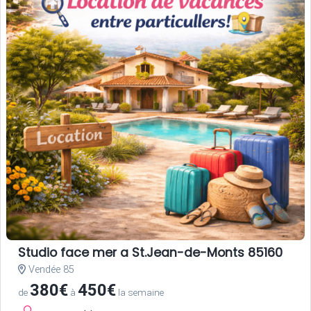
Studio face mer a St.Jean-de-Monts 85160
Vendée 85
380€
450€
de
à
la semaine