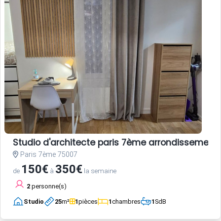
Studio d'architecte paris 7ème arrondissement
Paris 7ème 75007
150€
350€
de
à
la semaine
2
personne(s)
Studio
25
m²
1
pièces
1
chambres
1
SdB