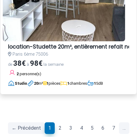
location-Studette 20m², entièrement refait neuf
Paris 6ème 75006
38€
98€
de
à
la semaine
2
personne(s)
Studio
20
m²
1
pièces
1
chambres
1
SdB
(current)
← Précédent
1
2
3
4
5
6
7
…