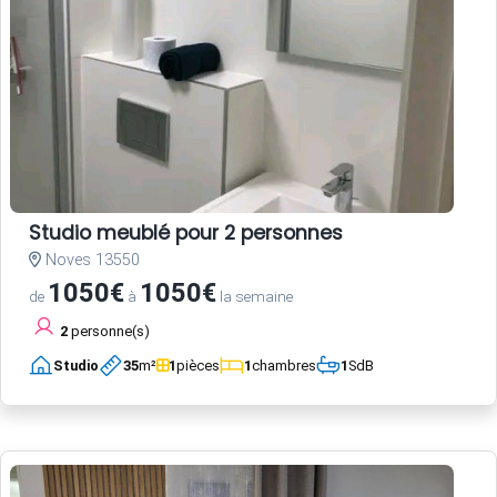
Studio meublé pour 2 personnes
Noves 13550
1050€
1050€
de
à
la semaine
2
personne(s)
Studio
35
m²
1
pièces
1
chambres
1
SdB