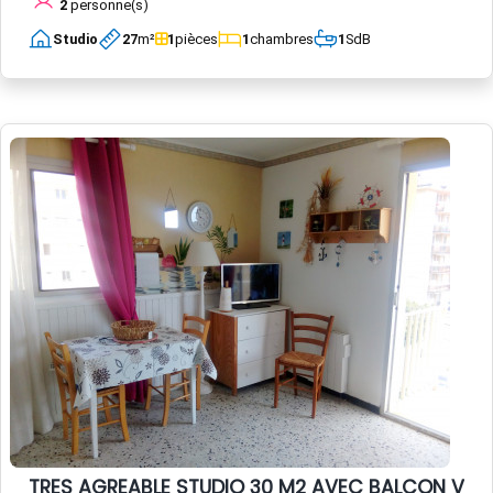
2
personne(s)
Studio
27
m²
1
pièces
1
chambres
1
SdB
TRES AGREABLE STUDIO 30 M2 AVEC BALCON VUE 