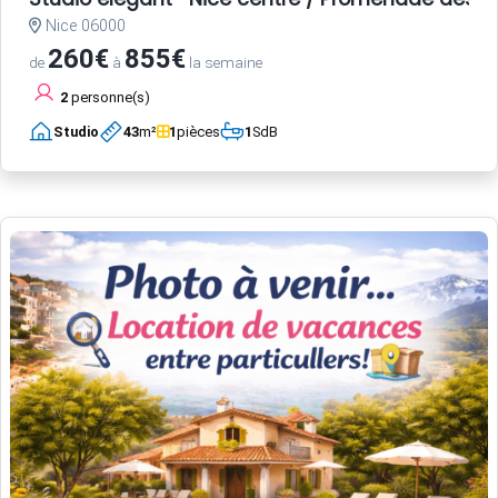
Nice 06000
260€
855€
de
à
la semaine
2
personne(s)
Studio
43
m²
1
pièces
1
SdB