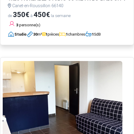
Canet-en-Roussillon 66140
350€
450€
de
à
la semaine
3
personne(s)
Studio
30
m²
1
pièces
1
chambres
1
SdB