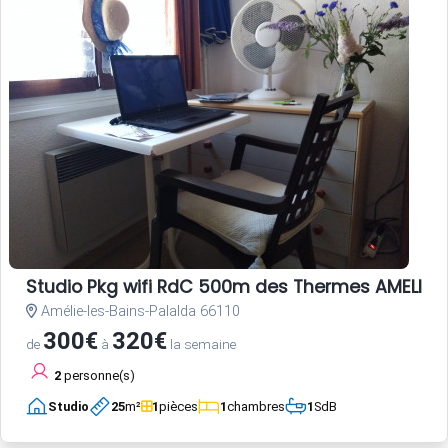
Studio Pkg wifi RdC 500m des Thermes AMELIE L
Amélie-les-Bains-Palalda 66110
300€
320€
de
à
la semaine
2
personne(s)
Studio
25
m²
1
pièces
1
chambres
1
SdB