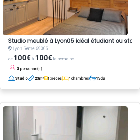
Studio meublé à Lyon05 idéal étudiant ou stagi
Lyon 5ème 69005
100€
100€
de
à
la semaine
3
personne(s)
Studio
23
m²
1
pièces
1
chambres
1
SdB