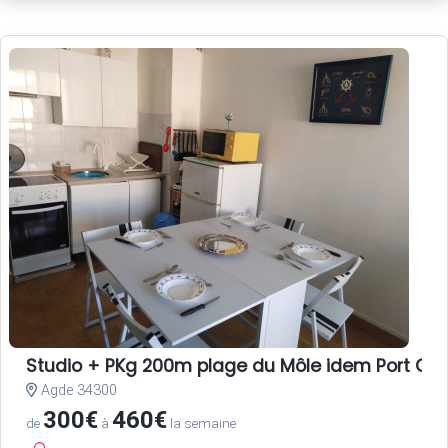
Studio + PKg 200m plage du Môle idem Port CA
Agde 34300
300€
460€
de
à
la semaine