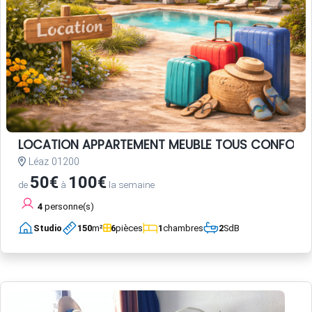
LOCATION APPARTEMENT MEUBLE TOUS CONFORT
Léaz 01200
50€
100€
de
à
la semaine
4
personne(s)
Studio
150
m²
6
pièces
1
chambres
2
SdB