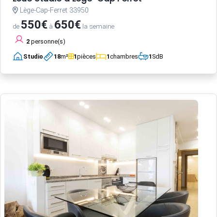
Lège-Cap-Ferret 33950
550€
650€
de
à
la semaine
2
personne(s)
Studio
18
m²
1
pièces
1
chambres
1
SdB