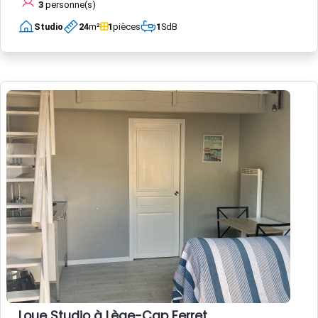
3
personne(s)
Studio
24
m²
1
pièces
1
SdB
Loue Studio à Lège-Cap Ferret