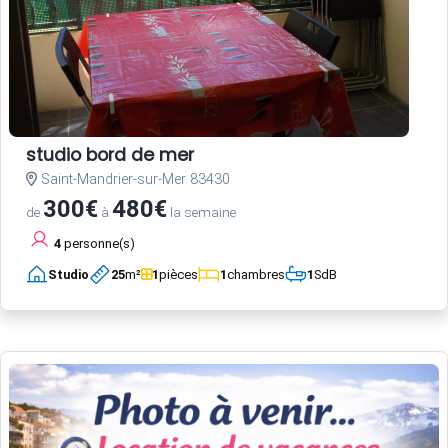
studio bord de mer
Saint-Mandrier-sur-Mer 83430
300€
480€
de
à
la semaine
4
personne(s)
Studio
25
m²
1
pièces
1
chambres
1
SdB