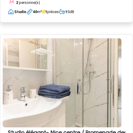
2
personne(s)
Studio
40
m²
1
pièces
1
SdB
Studio élégant- Nice centre / Promenade des A