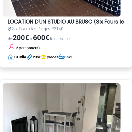
LOCATION D'UN STUDIO AU BRUSC (Six Fours les 
Six-Fours-les-Plages 83140
200€
600€
de
à
la semaine
2
personne(s)
Studio
23
m²
1
pièces
1
SdB