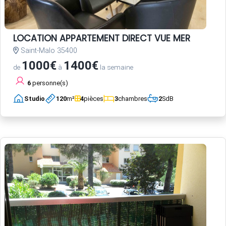
LOCATION APPARTEMENT DIRECT VUE MER
Saint-Malo 35400
1000€
1400€
de
à
la semaine
6
personne(s)
Studio
120
m²
4
pièces
3
chambres
2
SdB