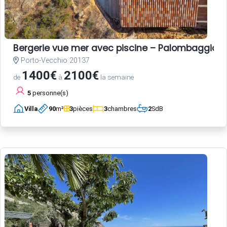
Bergerie vue mer avec piscine – Palombaggia, 
Porto-Vecchio 20137
1400€
2100€
de
à
la semaine
5
personne(s)
Villa
90
m²
3
pièces
3
chambres
2
SdB