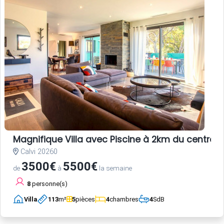
Magnifique Villa avec Piscine à 2km du centre-vi
Calvi 20260
3500€
5500€
de
à
la semaine
8
personne(s)
Villa
113
m²
5
pièces
4
chambres
4
SdB