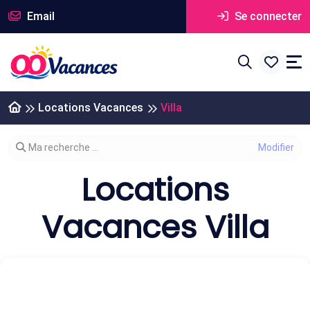
Email
Se connecter
Locations Vacances
Villa
Modifier votre recherche
Ma recherche ...
Locations
Vacances Villa