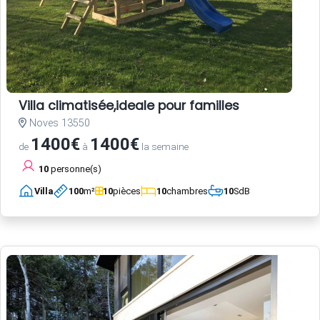
Villa climatisée,ideale pour familles
Noves 13550
1400€
1400€
de
à
la semaine
10
personne(s)
Villa
100
m²
10
pièces
10
chambres
10
SdB