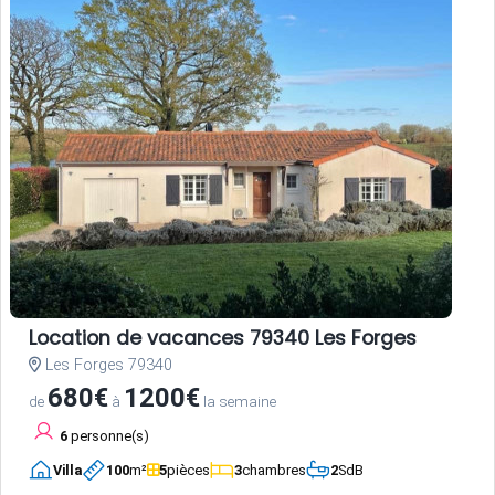
Location de vacances 79340 Les Forges
Les Forges 79340
680€
1200€
de
à
la semaine
6
personne(s)
Villa
100
m²
5
pièces
3
chambres
2
SdB