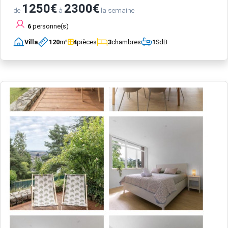
1250€
2300€
de
à
la semaine
6
personne(s)
Villa
120
m²
4
pièces
3
chambres
1
SdB