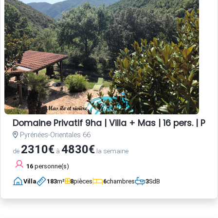
Domaine Privatif 9ha | Villa + Mas | 16 pers. | Pisc
Pyrénées-Orientales 66
2310€
4830€
de
à
la semaine
16
personne(s)
Villa
183
m²
8
pièces
6
chambres
3
SdB