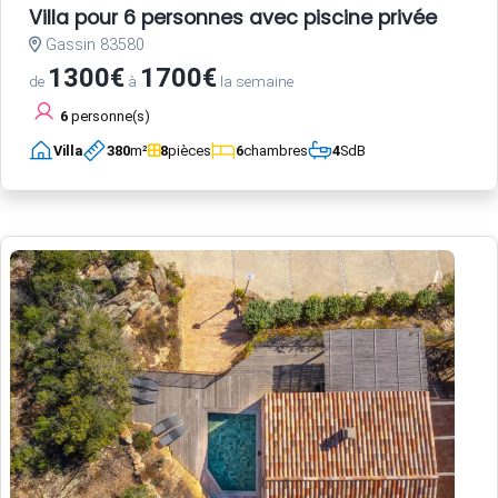
Villa pour 6 personnes avec piscine privée
Gassin 83580
1300€
1700€
de
à
la semaine
6
personne(s)
Villa
380
m²
8
pièces
6
chambres
4
SdB