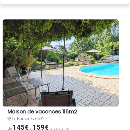
Maison de vacances 115m2
Le Barcarès 66420
145€
159€
de
à
la semaine