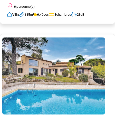
6
personne(s)
Villa
115
m²
6
pièces
3
chambres
2
SdB