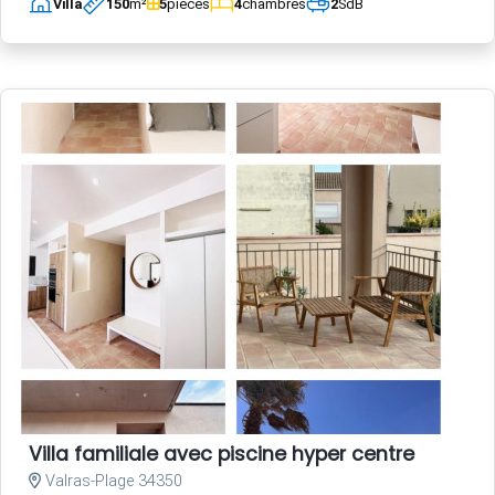
Villa
150
m²
5
pièces
4
chambres
2
SdB
Villa familiale avec piscine hyper centre
Valras-Plage 34350