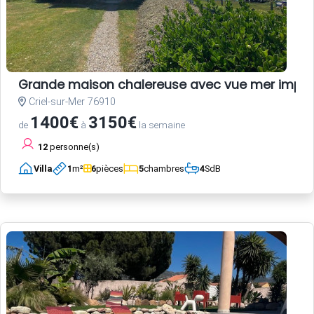
Grande maison chalereuse avec vue mer impre
Criel-sur-Mer 76910
1400€
3150€
de
à
la semaine
12
personne(s)
Villa
1
m²
6
pièces
5
chambres
4
SdB