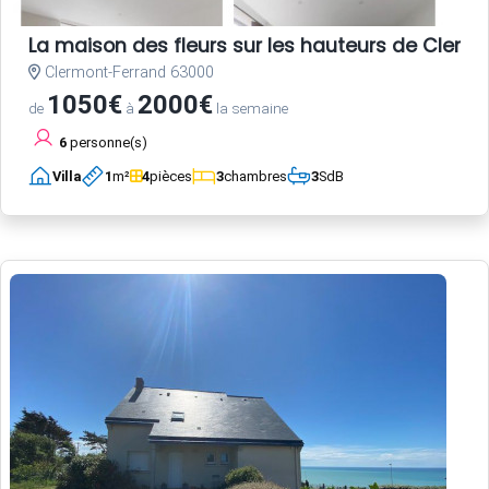
La maison des fleurs sur les hauteurs de Clerm
Clermont-Ferrand 63000
1050€
2000€
de
à
la semaine
6
personne(s)
Villa
1
m²
4
pièces
3
chambres
3
SdB