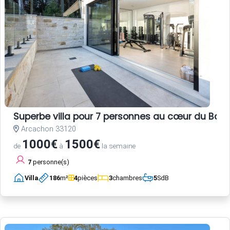
Superbe villa pour 7 personnes au cœur du Bass
Arcachon 33120
1000€
1500€
de
à
la semaine
7
personne(s)
Villa
186
m²
4
pièces
3
chambres
5
SdB