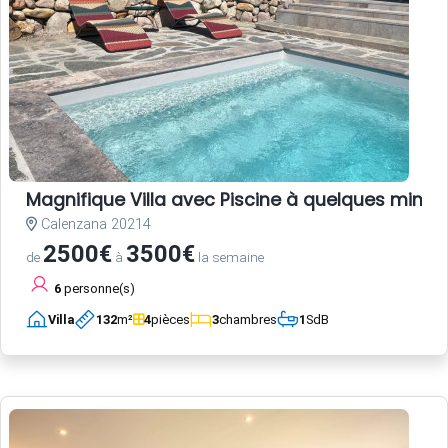
Magnifique Villa avec Piscine à quelques minute
Calenzana 20214
2500€
3500€
de
à
la semaine
6
personne(s)
Villa
132
m²
4
pièces
3
chambres
1
SdB