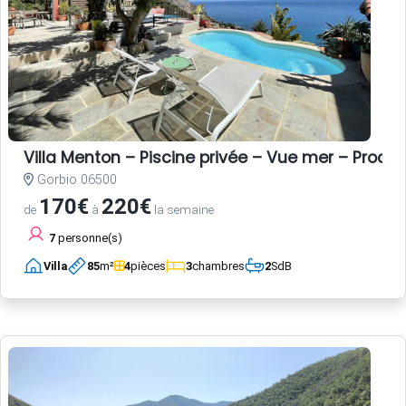
Villa Menton – Piscine privée – Vue mer – Proche
Gorbio 06500
170€
220€
de
à
la semaine
7
personne(s)
Villa
85
m²
4
pièces
3
chambres
2
SdB