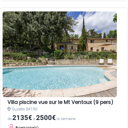
Villa piscine vue sur le Mt Ventoux (9 pers)
Suzette 84190
2135€
2500€
de
à
la semaine
9
personne(s)