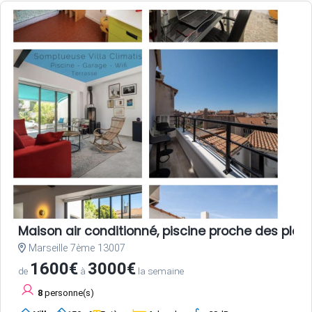
Maison air conditionné, piscine proche des plag
Marseille 7ème 13007
1600€
3000€
de
à
la semaine
8
personne(s)