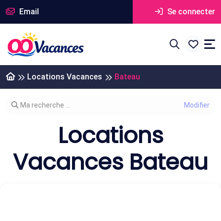
Email
Se connecter
Locations Vacances
Bateau
Modifier votre recherche
Ma recherche ...
Locations
Vacances Bateau