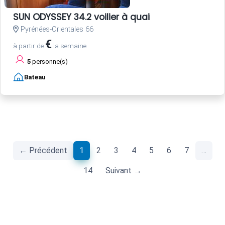
SUN ODYSSEY 34.2 voilier à quai
Pyrénées-Orientales 66
€
à partir de
la semaine
5
personne(s)
Bateau
(current)
← Précédent
1
2
3
4
5
6
7
…
14
Suivant →