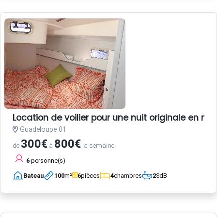
Location de voilier pour une nuit originale en 
Guadeloupe 01
300€
800€
de
à
la semaine
6
personne(s)
Bateau
100
m²
6
pièces
4
chambres
2
SdB