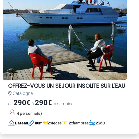
OFFREZ-VOUS UN SEJOUR INSOLITE SUR L'EAU
Catalogne
290€
290€
de
à
la semaine
4
personne(s)
Bateau
80
m²
2
pièces
2
chambres
2
SdB