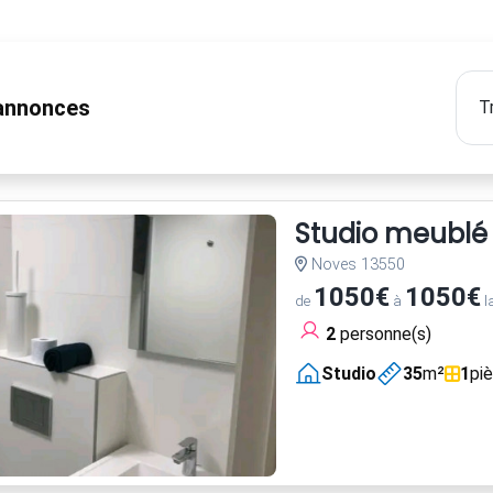
nnonces
Studio meublé
Noves 13550
1050€
1050€
de
à
l
2
personne(s)
Studio
35
m²
1
pi