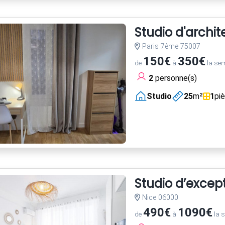
Studio d'archi
Paris 7ème 75007
150€
350€
de
à
la se
2
personne(s)
Studio
25
m²
1
pi
Studio d’excep
Nice 06000
490€
1090€
de
à
la 