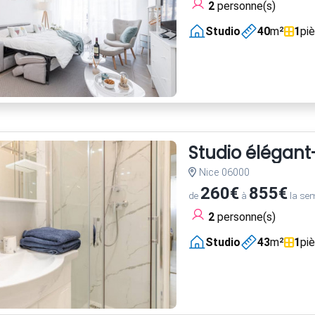
2
personne(s)
Studio
40
m²
1
pi
Studio élégant
Nice 06000
260€
855€
de
à
la se
2
personne(s)
Studio
43
m²
1
pi