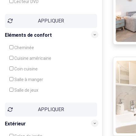
Lecteur DVD
Téléphone
APPLIQUER
Fax
Eléments de confort
Cheminée
Cuisine américaine
Coin cuisine
Salle à manger
Salle de jeux
Cour
APPLIQUER
Jardin
Balcon / Terrasse
Extérieur
Véranda