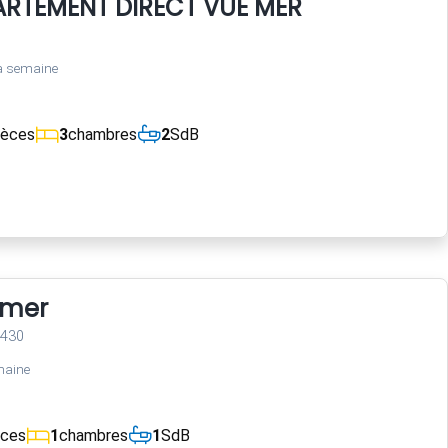
RTEMENT DIRECT VUE MER
a semaine
ièces
3
chambres
2
SdB
 mer
3430
maine
èces
1
chambres
1
SdB