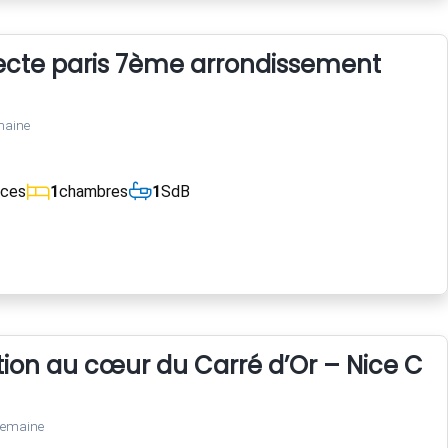
tecte paris 7ème arrondissement
maine
èces
1
chambres
1
SdB
tion au cœur du Carré d’Or – Nice Cen
semaine