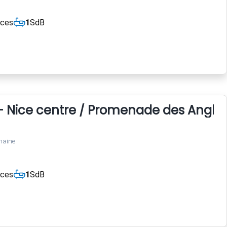
èces
1
SdB
- Nice centre / Promenade des Anglai
maine
èces
1
SdB