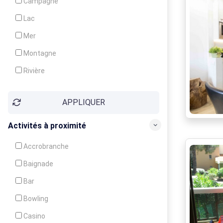
Campagne
Animation
Lac
Mer
Montagne
Rivière
Village
APPLIQUER
Ville
Activités à proximité
Accrobranche
Baignade
Bar
Bowling
Casino