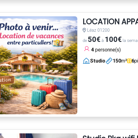
LOCATION APP
Léaz 01200
50€
100€
de
à
la sema
4
personne(s)
Studio
150
m²
6
p