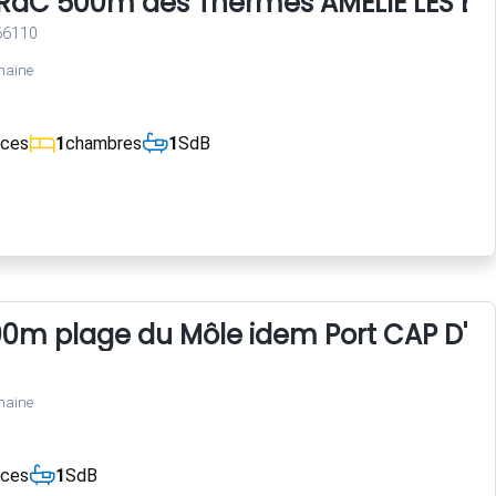
i RdC 500m des Thermes AMELIE LES BA
 66110
maine
èces
1
chambres
1
SdB
00m plage du Môle idem Port CAP D'A
maine
èces
1
SdB