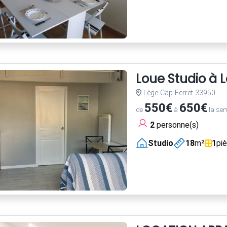
Loue Studio à 
Lège-Cap-Ferret 33950
550€
650€
de
à
la se
2
personne(s)
Studio
18
m²
1
pi