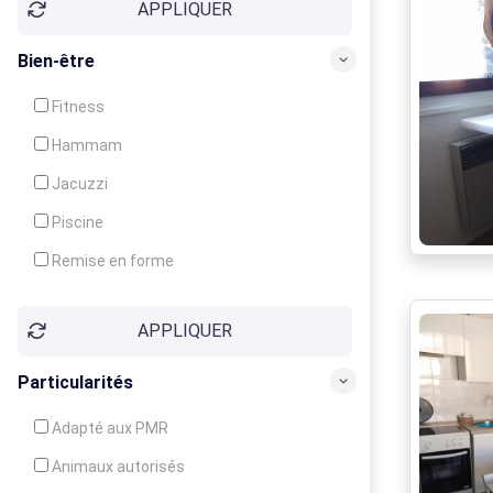
APPLIQUER
Bien-être
Fitness
Hammam
Jacuzzi
Piscine
Remise en forme
Sauna
APPLIQUER
Soins du corps
Particularités
Adapté aux PMR
Animaux autorisés