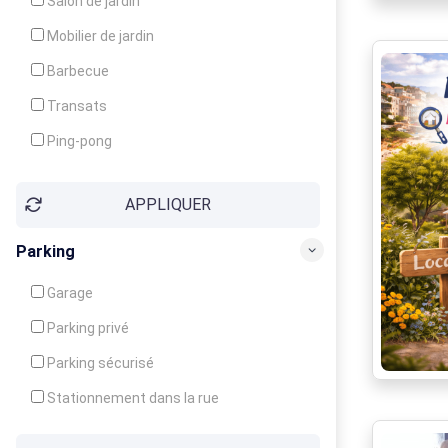
Salon de jardin
Local à ski
Mobilier de jardin
Climatisation
Barbecue
Ventilateur
Transats
Ping-pong
Baby-foot
APPLIQUER
Jeux d'enfants
Parking
Garage
Parking privé
Parking sécurisé
Stationnement dans la rue