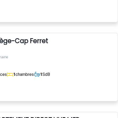
Lège-Cap Ferret
maine
èces
1
chambres
1
SdB