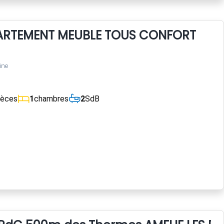
ARTEMENT MEUBLE TOUS CONFORT
ine
ièces
1
chambres
2
SdB