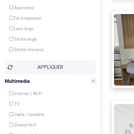
Cuisinière
Aspirateur
Four
Fer à repasser
Grille-pain
Lave-linge
Lave-vaisselle
Sèche-linge
Micro-ondes
Sèche cheveux
APPLIQUER
Multimedia
Internet / Wi-Fi
TV
Cable / satellite
Chaine Hi-Fi