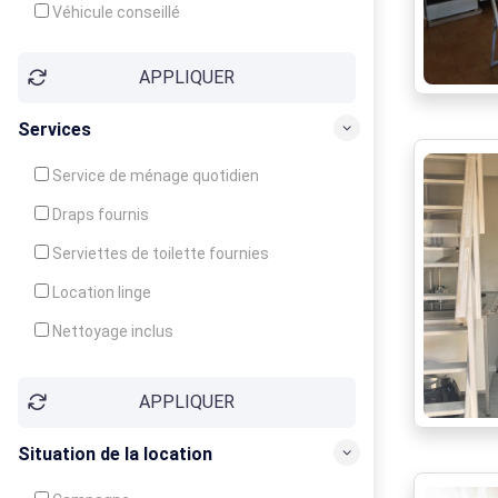
Véhicule conseillé
APPLIQUER
Services
Service de ménage quotidien
Draps fournis
Serviettes de toilette fournies
Location linge
Nettoyage inclus
Nettoyage en supplément
APPLIQUER
Garde d'enfants
Crèche
Situation de la location
Club enfants