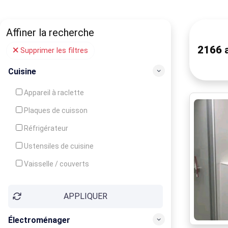
Affiner la recherche
2166
a
Supprimer les filtres
Cuisine
Appareil à raclette
Plaques de cuisson
Réfrigérateur
Ustensiles de cuisine
Vaisselle / couverts
Bouilloire
APPLIQUER
Cafetière
Congélateur
Électroménager