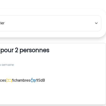
 pour 2 personnes
a semaine
èces
1
chambres
1
SdB