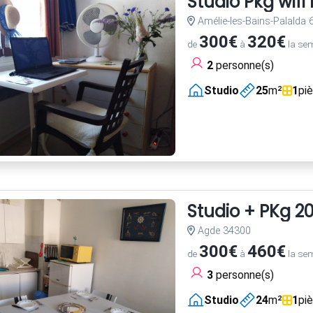
Studio Pkg wif
Amélie-les-Bains-Palalda
300€
320€
de
à
la se
2
personne(s)
Studio
25
m²
1
pi
Studio + PKg 2
Agde 34300
300€
460€
de
à
la se
3
personne(s)
Studio
24
m²
1
pi