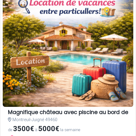
Magnifique château avec piscine au bord de la
Montreuil-Juigné 49460
3500€
5000€
de
à
la semaine