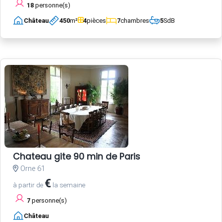
18
personne(s)
Château
450
m²
4
pièces
7
chambres
5
SdB
Chateau gite 90 min de Paris
Orne 61
€
à partir de
la semaine
7
personne(s)
Château