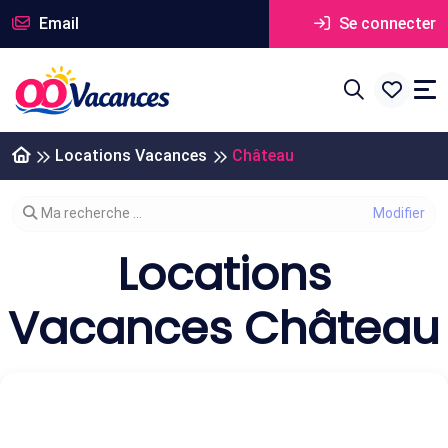
Email
Se connecter
Locations Vacances
Château
Modifier votre recherche
Ma recherche ...
Locations
Vacances Château