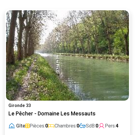
Gironde 33
Le Pêcher - Domaine Les Messauts
Gîte
Pièces:
0
Chambres:
0
SdB:
0
Pers:
4