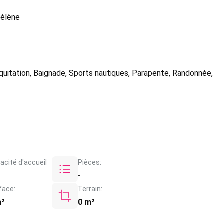
Hélène
 Équitation, Baignade, Sports nautiques, Parapente, Randonnée,
acité d'accueil
Pièces:
-
face:
Terrain:
m²
0 m²