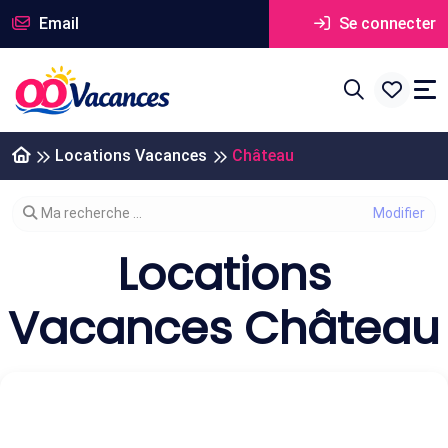
Email
Se connecter
Locations Vacances
Château
Modifier votre recherche
Ma recherche ...
Locations
Vacances Château