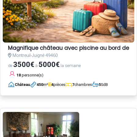
Magnifique château avec piscine au bord de la
Montreuil-Juigné 49460
3500€
5000€
de
à
la semaine
18
personne(s)
Château
450
m²
4
pièces
7
chambres
5
SdB