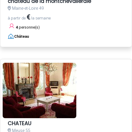
chateau de la montchevalleraie
Maine-et-Loire 49
€
à partir de
la semaine
4
personne(s)
Château
CHATEAU
Meuse 55