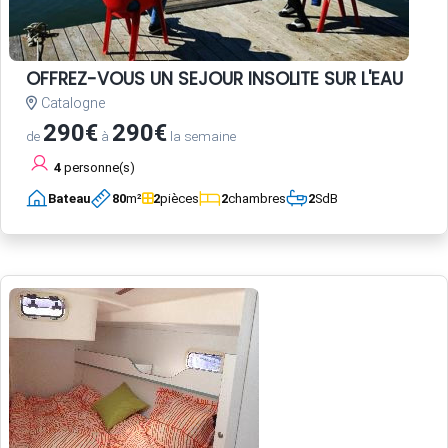
OFFREZ-VOUS UN SEJOUR INSOLITE SUR L'EAU
Catalogne
290€
290€
de
à
la semaine
4
personne(s)
Bateau
80
m²
2
pièces
2
chambres
2
SdB