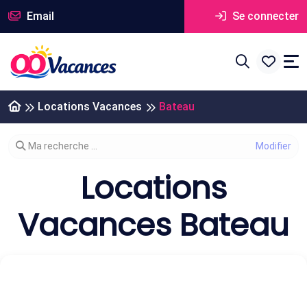
Email
Se connecter
Locations Vacances
Bateau
Modifier votre recherche
Ma recherche ...
Locations
Vacances Bateau