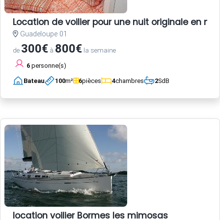
Location de voilier pour une nuit originale en 
Guadeloupe 01
300€
800€
de
à
la semaine
6
personne(s)
Bateau
100
m²
6
pièces
4
chambres
2
SdB
location voilier Bormes les mimosas