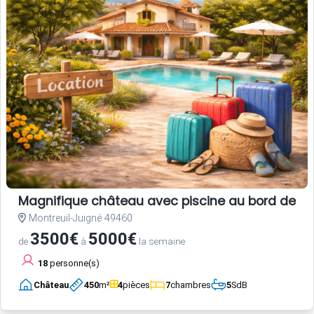
Magnifique château avec piscine au bord de la
Montreuil-Juigné 49460
3500€
5000€
de
à
la semaine
18
personne(s)
Château
450
m²
4
pièces
7
chambres
5
SdB