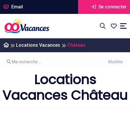
Email
Se connecter
Locations Vacances
Château
Modifier votre recherche
Ma recherche ...
Locations
Vacances Château