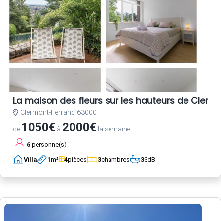
La maison des fleurs sur les hauteurs de Clerm
Clermont-Ferrand 63000
1050€
2000€
de
à
la semaine
6
personne(s)
Villa
1
m²
4
pièces
3
chambres
3
SdB