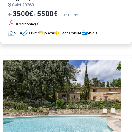
Calvi 20260
3500€
5500€
de
à
la semaine
8
personne(s)
Villa
113
m²
5
pièces
4
chambres
4
SdB