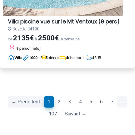
Villa piscine vue sur le Mt Ventoux (9 pers)
Suzette 84190
2135€
2500€
de
à
la semaine
9
personne(s)
Villa
1000
m²
5
pièces
4
chambres
4
SdB
(current)
← Précédent
1
2
3
4
5
6
7
…
107
Suivant →