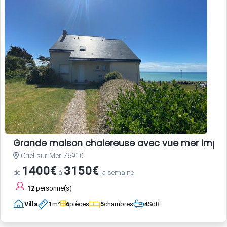
Grande maison chalereuse avec vue mer impre
Criel-sur-Mer 76910
1400€
3150€
de
à
la semaine
12
personne(s)
Villa
1
m²
6
pièces
5
chambres
4
SdB