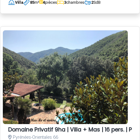
Villa
85
m²
4
pièces
3
chambres
2
SdB
Domaine Privatif 9ha | Villa + Mas | 16 pers. | Pisc
Pyrénées-Orientales 66