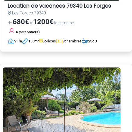
Location de vacances 79340 Les Forges
Les Forges 79340
680€
1200€
de
à
la semaine
6
personne(s)
Villa
100
m²
5
pièces
3
chambres
2
SdB