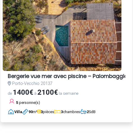
Bergerie vue mer avec piscine – Palombaggia, 
Porto-Vecchio 20137
1400€
2100€
de
à
la semaine
5
personne(s)
Villa
90
m²
3
pièces
3
chambres
2
SdB