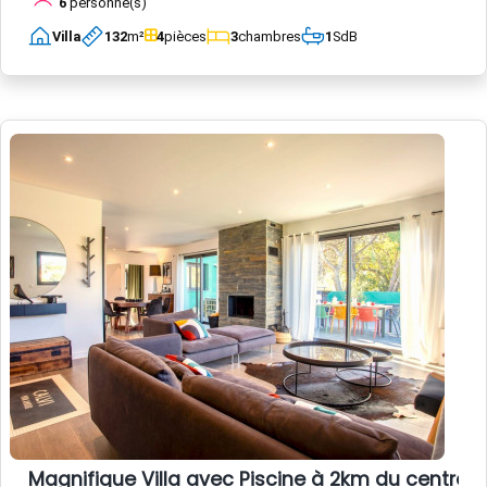
6
personne(s)
Villa
132
m²
4
pièces
3
chambres
1
SdB
Magnifique Villa avec Piscine à 2km du centre-vi