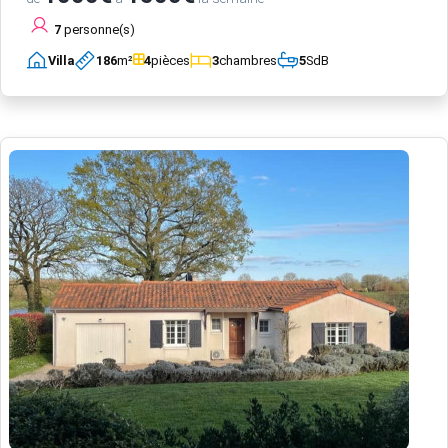
7
personne(s)
Villa
186
m²
4
pièces
3
chambres
5
SdB