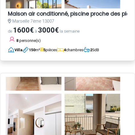
Maison air conditionné, piscine proche des plag
Marseille 7ème 13007
1600€
3000€
de
à
la semaine
8
personne(s)
Villa
150
m²
5
pièces
4
chambres
2
SdB