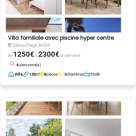
Villa familiale avec piscine hyper centre
Valras-Plage 34350
1250€
2300€
de
à
la semaine
6
personne(s)
Villa
120
m²
4
pièces
3
chambres
1
SdB