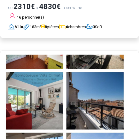
2310€
4830€
de
à
la semaine
16
personne(s)
Villa
183
m²
8
pièces
6
chambres
3
SdB