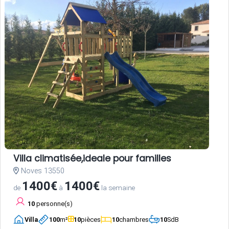
Villa climatisée,ideale pour familles
Noves 13550
1400€
1400€
de
à
la semaine
10
personne(s)
Villa
100
m²
10
pièces
10
chambres
10
SdB