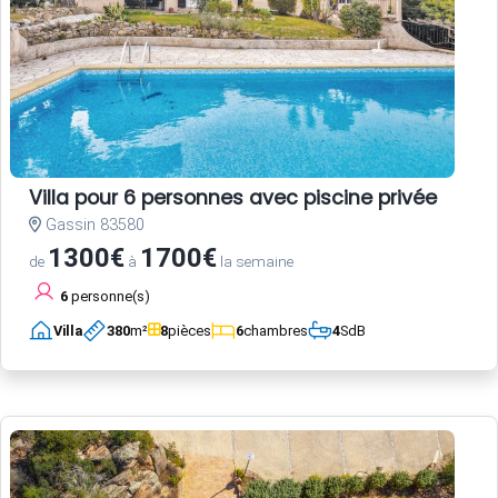
Villa pour 6 personnes avec piscine privée
Gassin 83580
1300€
1700€
de
à
la semaine
6
personne(s)
Villa
380
m²
8
pièces
6
chambres
4
SdB