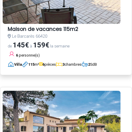
Maison de vacances 115m2
Le Barcarès 66420
145€
159€
de
à
la semaine
6
personne(s)
Villa
115
m²
6
pièces
3
chambres
2
SdB