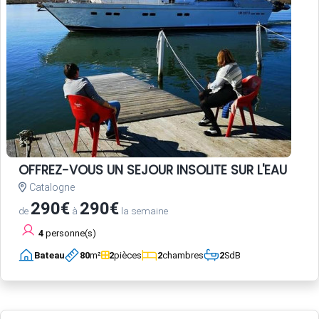
OFFREZ-VOUS UN SEJOUR INSOLITE SUR L'EAU
Catalogne
290€
290€
de
à
la semaine
4
personne(s)
Bateau
80
m²
2
pièces
2
chambres
2
SdB