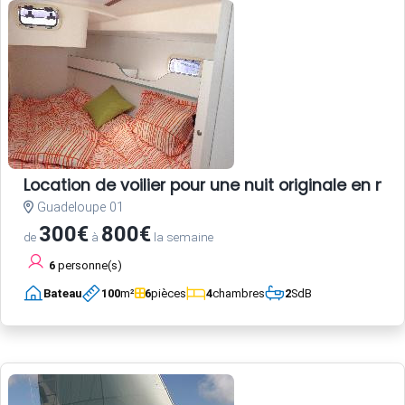
Location de voilier pour une nuit originale en 
Guadeloupe 01
300€
800€
de
à
la semaine
6
personne(s)
Bateau
100
m²
6
pièces
4
chambres
2
SdB