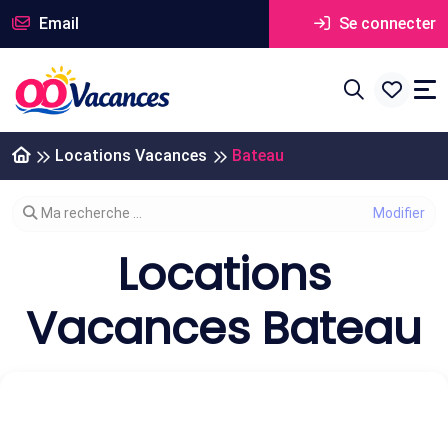
Email
Se connecter
Locations Vacances
Bateau
Modifier votre recherche
Ma recherche ...
Locations
Vacances Bateau