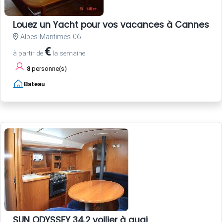
Louez un Yacht pour vos vacances à Cannes Côt
Alpes-Maritimes 06
€
à partir de
la semaine
8
personne(s)
Bateau
SUN ODYSSEY 34.2 voilier à quai