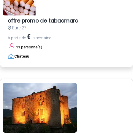
offre promo de tabacmarc
Eure 27
€
à partir de
la semaine
11
personne(s)
Château