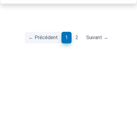
(current)
← Précédent
1
2
Suivant →