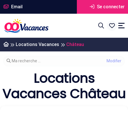
Email
Se connecter
Locations Vacances
Château
Modifier votre recherche
Ma recherche ...
Locations
Vacances Château