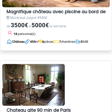
Magnifique château avec piscine au bord de la
Montreuil-Juigné 49460
3500€
5000€
de
à
la semaine
18
personne(s)
Château
450
m²
4
pièces
7
chambres
5
SdB
Chateau gite 90 min de Paris