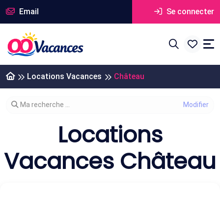
Email
Se connecter
Locations Vacances
Château
Modifier votre recherche
Ma recherche ...
Locations
Vacances Château