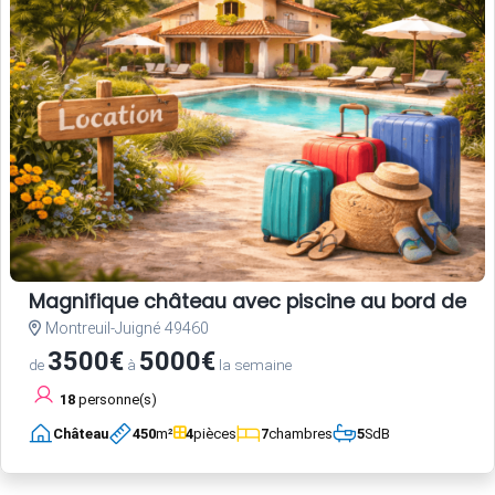
Magnifique château avec piscine au bord de la
Montreuil-Juigné 49460
3500€
5000€
de
à
la semaine
18
personne(s)
Château
450
m²
4
pièces
7
chambres
5
SdB