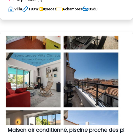
Villa
183
m²
8
pièces
6
chambres
3
SdB
Maison air conditionné, piscine proche des plag