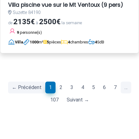
Villa piscine vue sur le Mt Ventoux (9 pers)
Suzette 84190
2135€
2500€
de
à
la semaine
9
personne(s)
Villa
1000
m²
5
pièces
4
chambres
4
SdB
(current)
← Précédent
1
2
3
4
5
6
7
…
107
Suivant →