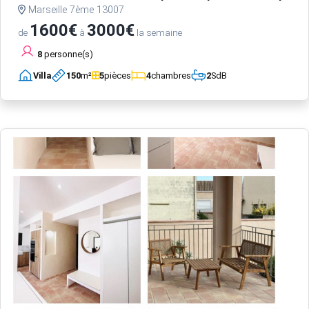
Marseille 7ème 13007
1600€
3000€
de
à
la semaine
8
personne(s)
Villa
150
m²
5
pièces
4
chambres
2
SdB