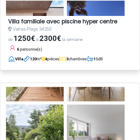
Villa familiale avec piscine hyper centre
Valras-Plage 34350
1250€
2300€
de
à
la semaine
6
personne(s)
Villa
120
m²
4
pièces
3
chambres
1
SdB