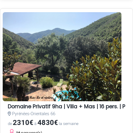
Domaine Privatif 9ha | Villa + Mas | 16 pers. | Pisc
Pyrénées-Orientales 66
2310€
4830€
de
à
la semaine
16
personne(s)