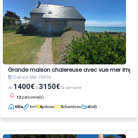
Grande maison chalereuse avec vue mer impre
Criel-sur-Mer 76910
1400€
3150€
de
à
la semaine
12
personne(s)
Villa
1
m²
6
pièces
5
chambres
4
SdB