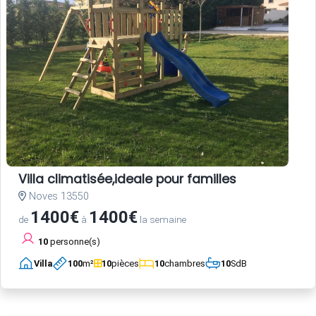
Villa climatisée,ideale pour familles
Noves 13550
1400€
1400€
de
à
la semaine
10
personne(s)
Villa
100
m²
10
pièces
10
chambres
10
SdB