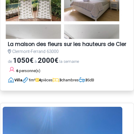
La maison des fleurs sur les hauteurs de Clerm
Clermont-Ferrand 63000
1050€
2000€
de
à
la semaine
6
personne(s)
Villa
1
m²
4
pièces
3
chambres
3
SdB