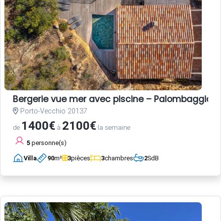
Bergerie vue mer avec piscine – Palombaggia, 
Porto-Vecchio 20137
1400€
2100€
de
à
la semaine
5
personne(s)
Villa
90
m²
3
pièces
3
chambres
2
SdB