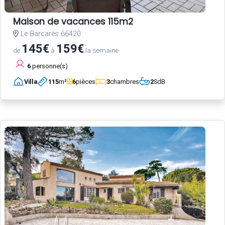
Maison de vacances 115m2
Le Barcarès 66420
145€
159€
de
à
la semaine
6
personne(s)
Villa
115
m²
6
pièces
3
chambres
2
SdB