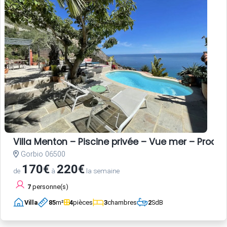
Villa Menton – Piscine privée – Vue mer – Proche
Gorbio 06500
170€
220€
de
à
la semaine
7
personne(s)
Villa
85
m²
4
pièces
3
chambres
2
SdB