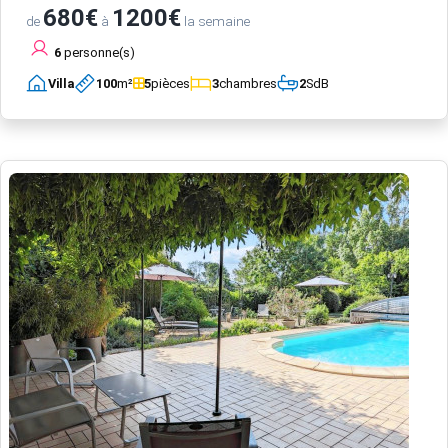
680€
1200€
de
à
la semaine
6
personne(s)
Villa
100
m²
5
pièces
3
chambres
2
SdB