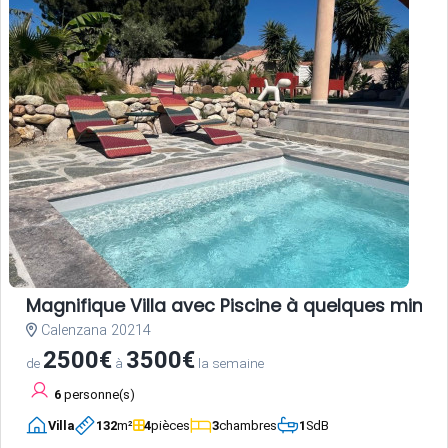
Magnifique Villa avec Piscine à quelques minute
Calenzana 20214
2500€
3500€
de
à
la semaine
6
personne(s)
Villa
132
m²
4
pièces
3
chambres
1
SdB