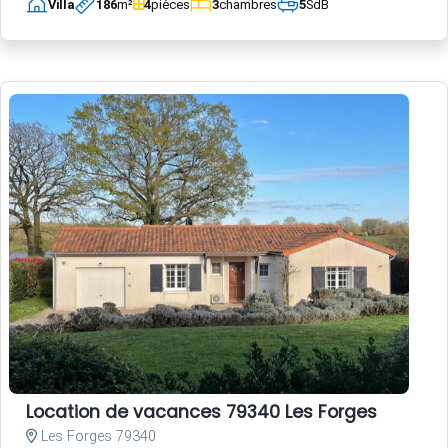
Villa
186
m²
4
pièces
3
chambres
5
SdB
Location de vacances 79340 Les Forges
Les Forges 79340