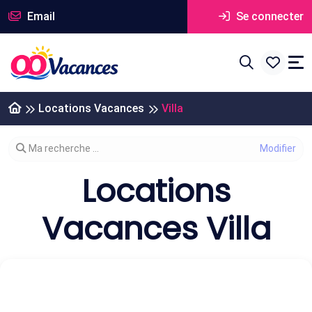
Email
Se connecter
Locations Vacances
Villa
Modifier votre recherche
Ma recherche ...
Locations
Vacances Villa