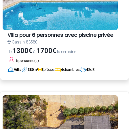
Villa pour 6 personnes avec piscine privée
Gassin 83580
1300€
1700€
de
à
la semaine
6
personne(s)
Villa
380
m²
8
pièces
6
chambres
4
SdB