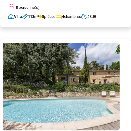
8
personne(s)
Villa
113
m²
5
pièces
4
chambres
4
SdB