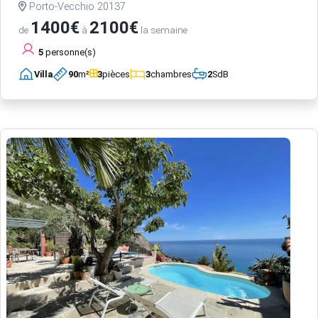
Porto-Vecchio 20137
1400€
2100€
de
à
la semaine
5
personne(s)
Villa
90
m²
3
pièces
3
chambres
2
SdB