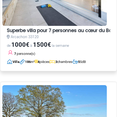
Superbe villa pour 7 personnes au cœur du Bass
Arcachon 33120
1000€
1500€
de
à
la semaine
7
personne(s)
Villa
186
m²
4
pièces
3
chambres
5
SdB