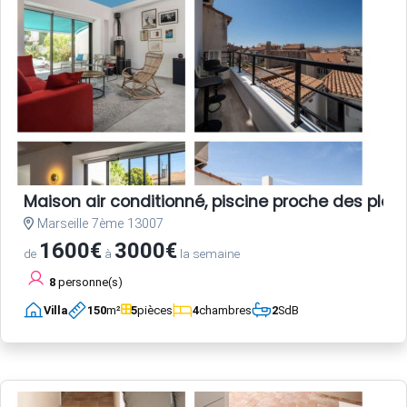
Maison air conditionné, piscine proche des plag
Marseille 7ème 13007
1600€
3000€
de
à
la semaine
8
personne(s)
Villa
150
m²
5
pièces
4
chambres
2
SdB