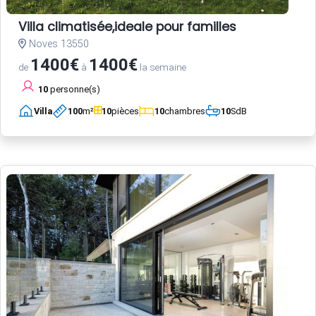
Villa climatisée,ideale pour familles
Noves 13550
1400€
1400€
de
à
la semaine
10
personne(s)
Villa
100
m²
10
pièces
10
chambres
10
SdB