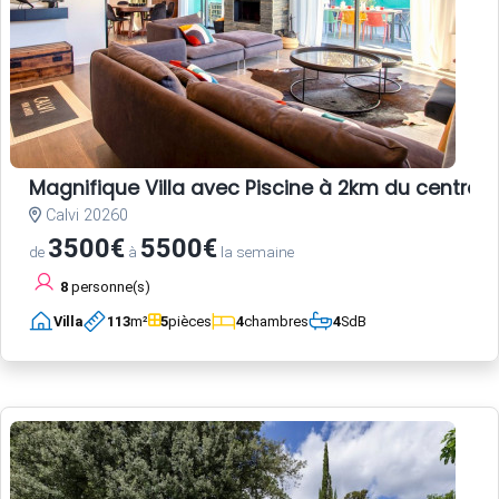
Magnifique Villa avec Piscine à 2km du centre-vi
Calvi 20260
3500€
5500€
de
à
la semaine
8
personne(s)
Villa
113
m²
5
pièces
4
chambres
4
SdB