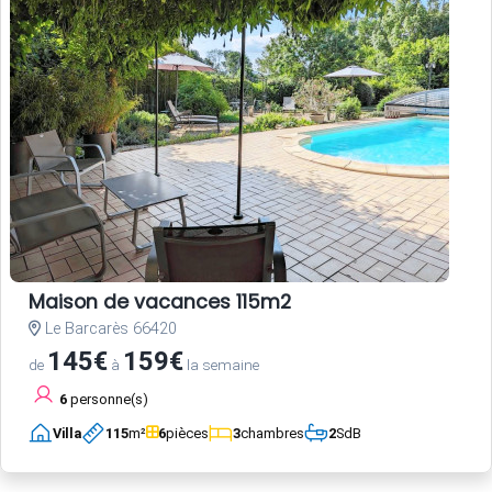
Maison de vacances 115m2
Le Barcarès 66420
145€
159€
de
à
la semaine
6
personne(s)
Villa
115
m²
6
pièces
3
chambres
2
SdB