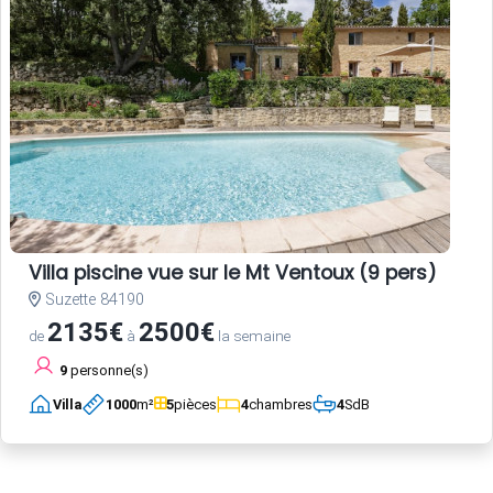
Villa piscine vue sur le Mt Ventoux (9 pers)
Suzette 84190
2135€
2500€
de
à
la semaine
9
personne(s)
Villa
1000
m²
5
pièces
4
chambres
4
SdB