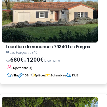
Location de vacances 79340 Les Forges
Les Forges 79340
680€
1200€
de
à
la semaine
6
personne(s)
Villa
100
m²
5
pièces
3
chambres
2
SdB