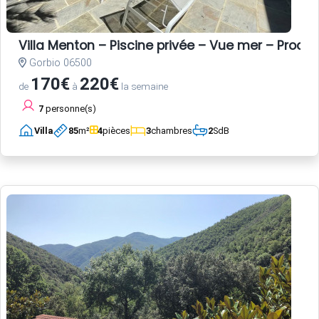
Villa Menton – Piscine privée – Vue mer – Proche
Gorbio 06500
170€
220€
de
à
la semaine
7
personne(s)
Villa
85
m²
4
pièces
3
chambres
2
SdB