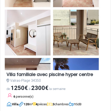
Villa familiale avec piscine hyper centre
Valras-Plage 34350
1250€
2300€
de
à
la semaine
6
personne(s)
Villa
120
m²
4
pièces
3
chambres
1
SdB