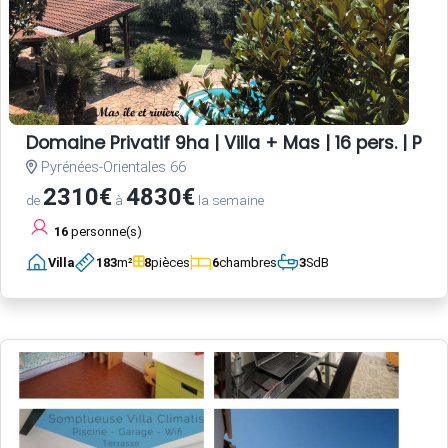
Domaine Privatif 9ha | Villa + Mas | 16 pers. | Pisc
Pyrénées-Orientales 66
2310€
4830€
de
à
la semaine
16
personne(s)
Villa
183
m²
8
pièces
6
chambres
3
SdB