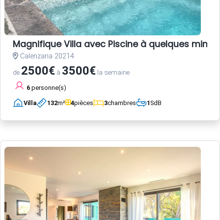
Magnifique Villa avec Piscine à quelques minute
Calenzana 20214
2500€
3500€
de
à
la semaine
6
personne(s)
Villa
132
m²
4
pièces
3
chambres
1
SdB