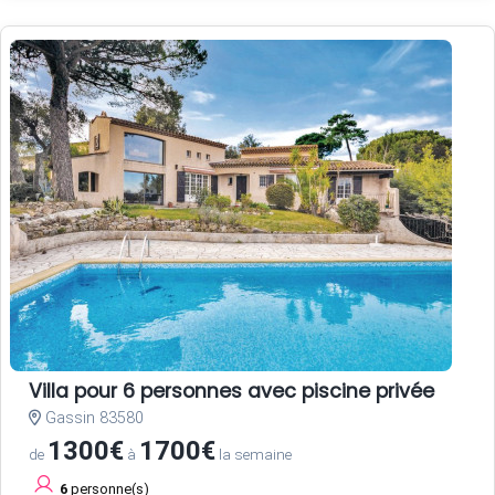
Villa pour 6 personnes avec piscine privée
Gassin 83580
1300€
1700€
de
à
la semaine
6
personne(s)