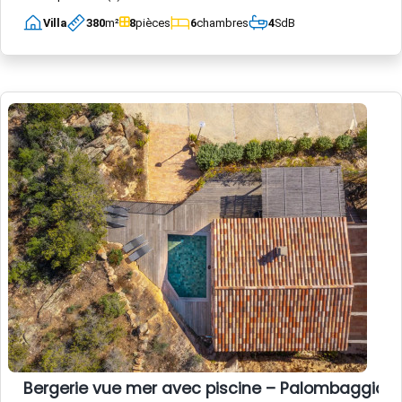
Villa
380
m²
8
pièces
6
chambres
4
SdB
Bergerie vue mer avec piscine – Palombaggia, 