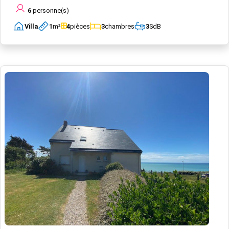
6
personne(s)
Villa
1
m²
4
pièces
3
chambres
3
SdB