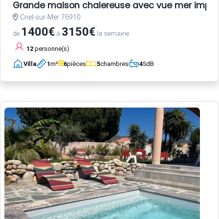
Grande maison chalereuse avec vue mer impre
Criel-sur-Mer 76910
1400€
3150€
de
à
la semaine
12
personne(s)
Villa
1
m²
6
pièces
5
chambres
4
SdB