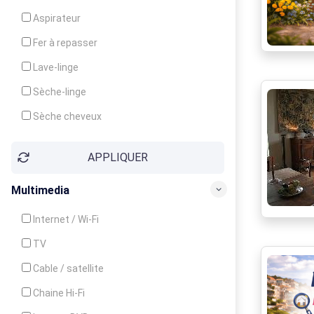
Cuisinière
Aspirateur
Four
Fer à repasser
Grille-pain
Lave-linge
Lave-vaisselle
Sèche-linge
Micro-ondes
Sèche cheveux
APPLIQUER
Multimedia
Internet / Wi-Fi
TV
Cable / satellite
Chaine Hi-Fi