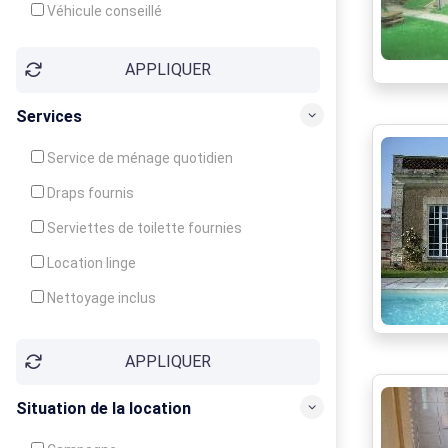
Véhicule conseillé
APPLIQUER
Services
Service de ménage quotidien
Draps fournis
Serviettes de toilette fournies
Location linge
Nettoyage inclus
Nettoyage en supplément
APPLIQUER
Garde d'enfants
Crèche
Situation de la location
Club enfants