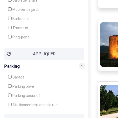
Salon de jardin
Local à ski
Mobilier de jardin
Climatisation
Barbecue
Ventilateur
Transats
Ping-pong
Baby-foot
APPLIQUER
Jeux d'enfants
Parking
Garage
Parking privé
Parking sécurisé
Stationnement dans la rue