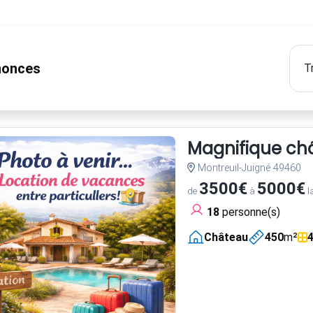
onces
Magnifique châ
Montreuil-Juigné 49460
3500€
5000€
de
à
l
18
personne(s)
Château
450
m²