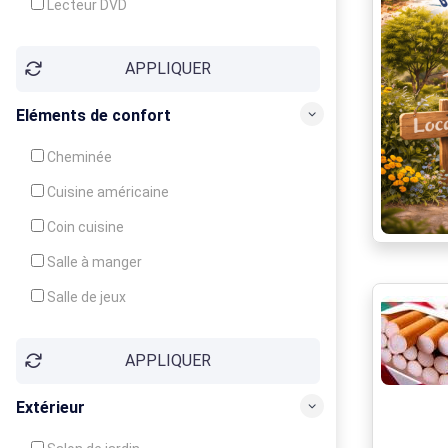
Lecteur DVD
Téléphone
APPLIQUER
Fax
Eléments de confort
Cheminée
Cuisine américaine
Coin cuisine
Salle à manger
Salle de jeux
Cour
APPLIQUER
Jardin
Balcon / Terrasse
Extérieur
Véranda