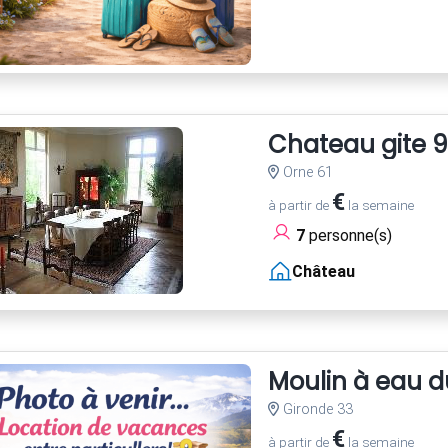
Chateau gite 9
Orne 61
€
à partir de
la semaine
7
personne(s)
Château
Moulin à eau d
Gironde 33
€
à partir de
la semaine