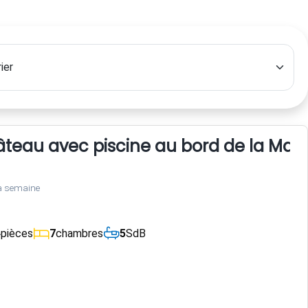
teau avec piscine au bord de la May
a semaine
4
pièces
7
chambres
5
SdB