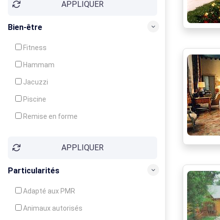
APPLIQUER
Bien-être
Fitness
Hammam
Jacuzzi
Piscine
Remise en forme
Sauna
APPLIQUER
Soins du corps
Particularités
Adapté aux PMR
Animaux autorisés