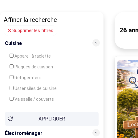
Affiner la recherche
26
ann
Supprimer les filtres
Cuisine
Appareil à raclette
Plaques de cuisson
Réfrigérateur
Ustensiles de cuisine
Vaisselle / couverts
Bouilloire
APPLIQUER
Cafetière
Congélateur
Électroménager