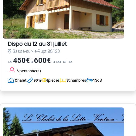
Dispo du 12 au 31 juillet
Basse-sur-le-Rupt 88120
450€
600€
de
à
la semaine
6
personne(s)
Chalet
90
m²
4
pièces
3
chambres
1
SdB