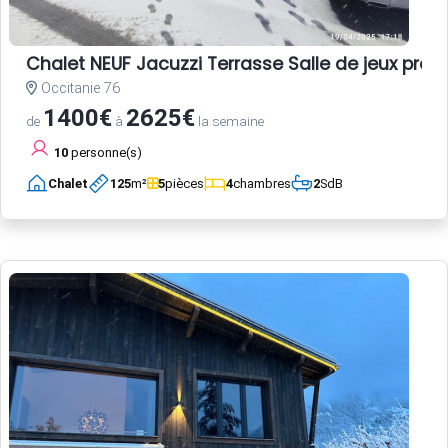
Chalet NEUF Jacuzzi Terrasse Salle de jeux pro
Occitanie 76
1400€
2625€
de
à
la semaine
10
personne(s)
Chalet
125
m²
5
pièces
4
chambres
2
SdB