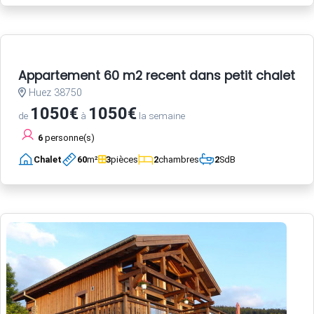
Appartement 60 m2 recent dans petit chalet a 
Huez 38750
1050€
1050€
de
à
la semaine
6
personne(s)
Chalet
60
m²
3
pièces
2
chambres
2
SdB