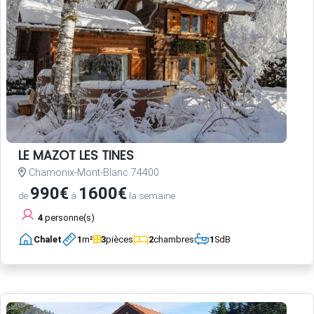
LE MAZOT LES TINES
Chamonix-Mont-Blanc 74400
990€
1600€
de
à
la semaine
4
personne(s)
Chalet
1
m²
3
pièces
2
chambres
1
SdB