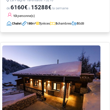
La Plagne Tarentaise 73210
6160€
15288€
de
à
la semaine
13
personne(s)
Chalet
180
m²
7
pièces
5
chambres
5
SdB