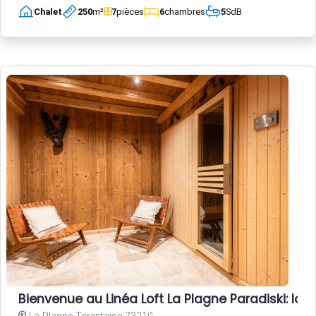
Chalet
250
m²
7
pièces
6
chambres
5
SdB
Bienvenue au Linéa Loft La Plagne Paradiski: l