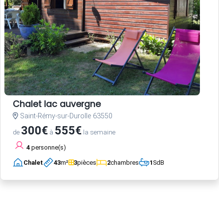
Chalet lac auvergne
Saint-Rémy-sur-Durolle 63550
300€
555€
de
à
la semaine
4
personne(s)
Chalet
43
m²
3
pièces
2
chambres
1
SdB