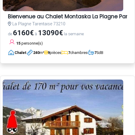
Bienvenue au Chalet Montaska La Plagne Paradis
La Plagne Tarentaise 73210
6160€
13090€
de
à
la semaine
15
personne(s)
Chalet
240
m²
9
pièces
7
chambres
7
SdB