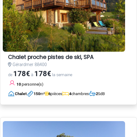
Chalet proche pistes de ski, SPA
Gérardmer 88400
178€
178€
de
à
la semaine
10
personne(s)
Chalet
150
m²
6
pièces
4
chambres
2
SdB