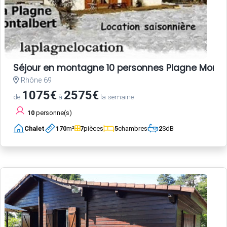
Séjour en montagne 10 personnes Plagne Monta
Rhône 69
1075€
2575€
de
à
la semaine
10
personne(s)
Chalet
170
m²
7
pièces
5
chambres
2
SdB