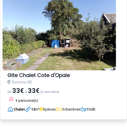
Gite Chalet Cote d'Opale
Somme 80
33€
33€
de
à
la semaine
1
personne(s)
Chalet
12
m²
1
pièces
1
chambres
1
SdB