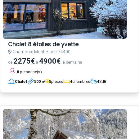
Chalet 8 étoiles de yvette
Chamonix-Mont-Blanc 74400
2275€
4900€
de
à
la semaine
8
personne(s)
Chalet
500
m²
5
pièces
4
chambres
4
SdB