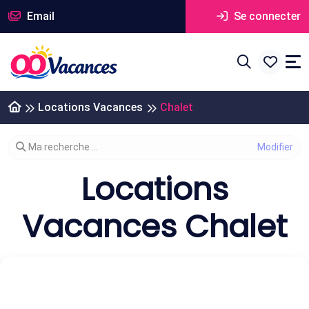
Email
Se connecter
Locations Vacances
Chalet
Modifier votre recherche
Ma recherche ...
Locations
Vacances Chalet