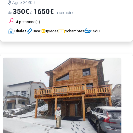
Agde 34300
350€
1650€
de
à
la semaine
4
personne(s)
Chalet
34
m²
3
pièces
2
chambres
1
SdB