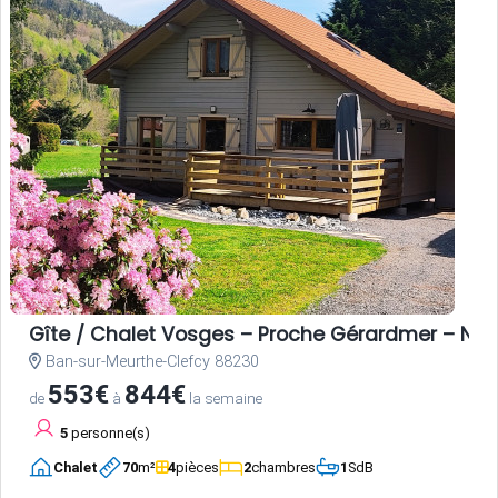
Gîte / Chalet Vosges – Proche Gérardmer – Nat
Ban-sur-Meurthe-Clefcy 88230
553€
844€
de
à
la semaine
5
personne(s)
Chalet
70
m²
4
pièces
2
chambres
1
SdB