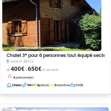
Chalet 3* pour 6 personnes tout équipé secteur
Ventron 88310
400€
650€
de
à
la semaine
6
personne(s)
Chalet
99
m²
6
pièces
3
chambres
1
SdB