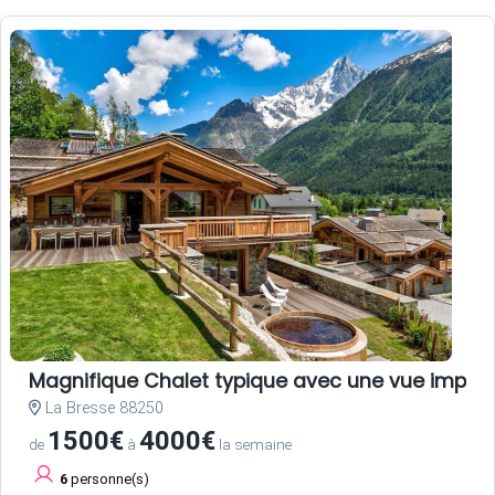
Magnifique Chalet typique avec une vue impec
La Bresse 88250
1500€
4000€
de
à
la semaine
6
personne(s)