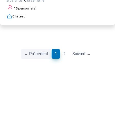
à partir de
la semaine
10
personne(s)
Château
(current)
← Précédent
1
2
Suivant →