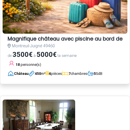
Magnifique château avec piscine au bord de la
Montreuil-Juigné 49460
3500€
5000€
de
à
la semaine
18
personne(s)
Château
450
m²
4
pièces
7
chambres
5
SdB