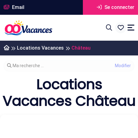
Email
Se connecter
Locations Vacances
Château
Modifier votre recherche
Ma recherche ...
Locations
Vacances Château