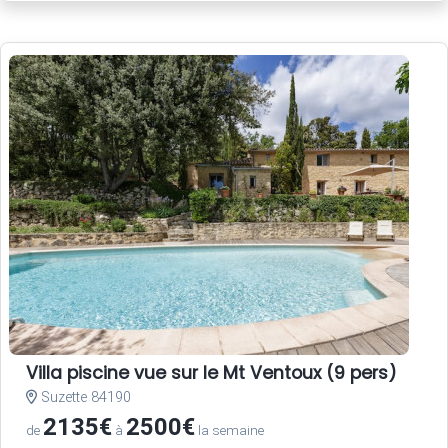
Villa piscine vue sur le Mt Ventoux (9 pers)
Suzette 84190
2135€
2500€
de
à
la semaine