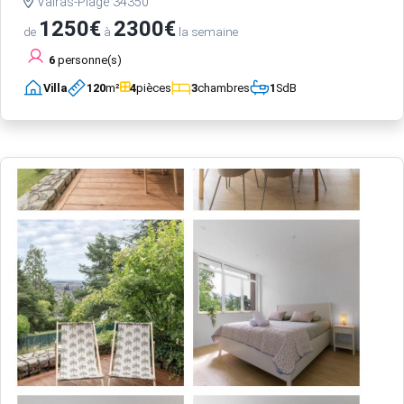
Valras-Plage 34350
1250€
2300€
de
à
la semaine
6
personne(s)
Villa
120
m²
4
pièces
3
chambres
1
SdB