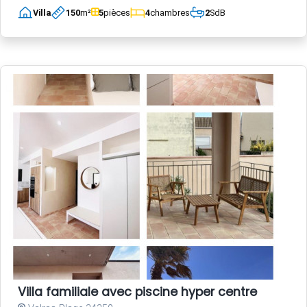
Villa
150
m²
5
pièces
4
chambres
2
SdB
Villa familiale avec piscine hyper centre