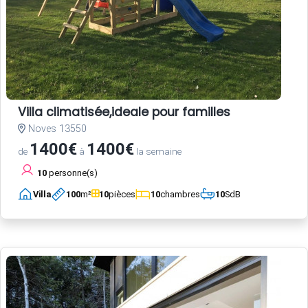
Villa climatisée,ideale pour familles
Noves 13550
1400€
1400€
de
à
la semaine
10
personne(s)
Villa
100
m²
10
pièces
10
chambres
10
SdB