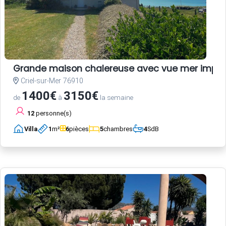
Grande maison chalereuse avec vue mer impre
Criel-sur-Mer 76910
1400€
3150€
de
à
la semaine
12
personne(s)
Villa
1
m²
6
pièces
5
chambres
4
SdB