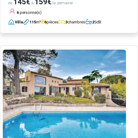
145€
159€
de
à
la semaine
6
personne(s)
Villa
115
m²
6
pièces
3
chambres
2
SdB