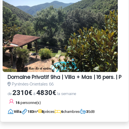
Domaine Privatif 9ha | Villa + Mas | 16 pers. | Pisc
Pyrénées-Orientales 66
2310€
4830€
de
à
la semaine
16
personne(s)
Villa
183
m²
8
pièces
6
chambres
3
SdB