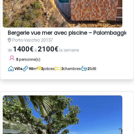
Bergerie vue mer avec piscine – Palombaggia, 
Porto-Vecchio 20137
1400€
2100€
de
à
la semaine
5
personne(s)
Villa
90
m²
3
pièces
3
chambres
2
SdB