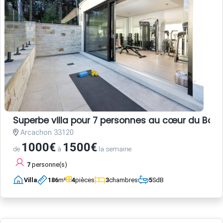
Superbe villa pour 7 personnes au cœur du Bass
Arcachon 33120
1000€
1500€
de
à
la semaine
7
personne(s)
Villa
186
m²
4
pièces
3
chambres
5
SdB