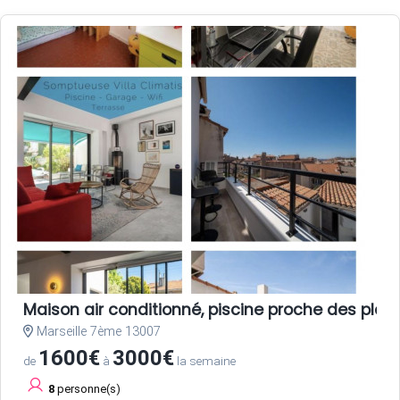
Maison air conditionné, piscine proche des plag
Marseille 7ème 13007
1600€
3000€
de
à
la semaine
8
personne(s)