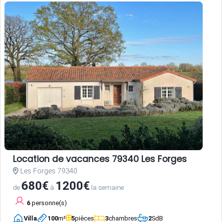
Location de vacances 79340 Les Forges
Les Forges 79340
680€
1200€
de
à
la semaine
6
personne(s)
Villa
100
m²
5
pièces
3
chambres
2
SdB