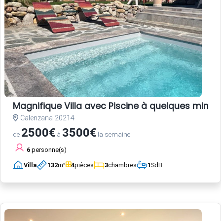
Magnifique Villa avec Piscine à quelques minute
Calenzana 20214
2500€
3500€
de
à
la semaine
6
personne(s)
Villa
132
m²
4
pièces
3
chambres
1
SdB