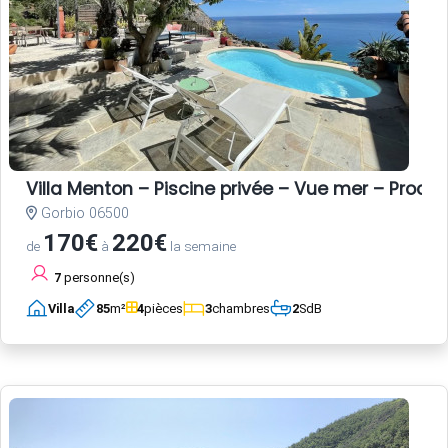
Villa Menton – Piscine privée – Vue mer – Proche
Gorbio 06500
170€
220€
de
à
la semaine
7
personne(s)
Villa
85
m²
4
pièces
3
chambres
2
SdB