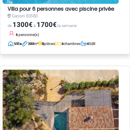
Villa pour 6 personnes avec piscine privée
Gassin 83580
1300€
1700€
de
à
la semaine
6
personne(s)
Villa
380
m²
8
pièces
6
chambres
4
SdB