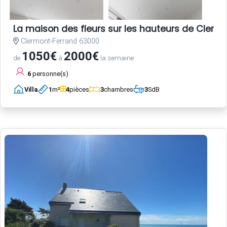
La maison des fleurs sur les hauteurs de Clerm
Clermont-Ferrand 63000
1050€
2000€
de
à
la semaine
6
personne(s)
Villa
1
m²
4
pièces
3
chambres
3
SdB