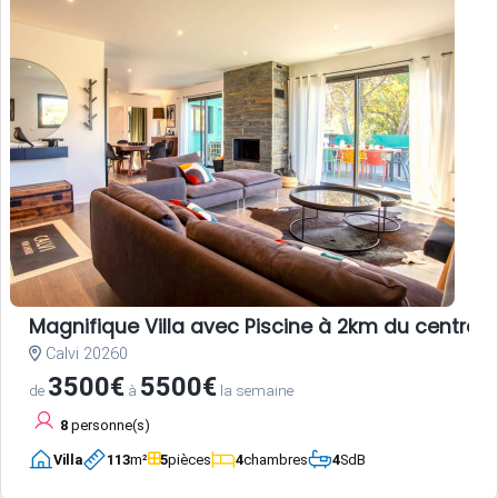
Magnifique Villa avec Piscine à 2km du centre-vi
Calvi 20260
3500€
5500€
de
à
la semaine
8
personne(s)
Villa
113
m²
5
pièces
4
chambres
4
SdB