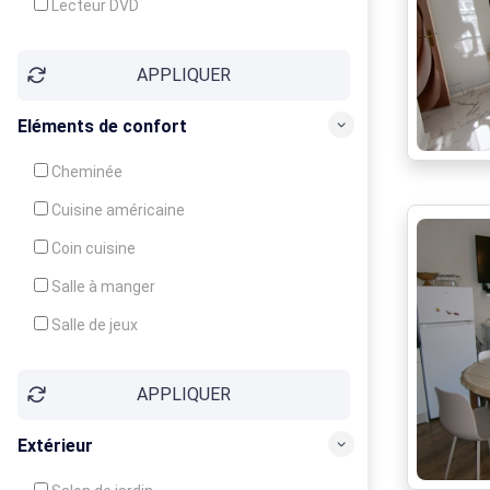
Lecteur DVD
Téléphone
APPLIQUER
Fax
Eléments de confort
Cheminée
Cuisine américaine
Coin cuisine
Salle à manger
Salle de jeux
Cour
APPLIQUER
Jardin
Balcon / Terrasse
Extérieur
Véranda