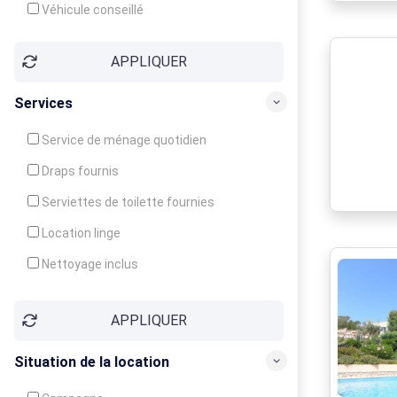
Véhicule conseillé
APPLIQUER
Services
Service de ménage quotidien
Draps fournis
Serviettes de toilette fournies
Location linge
Nettoyage inclus
Nettoyage en supplément
APPLIQUER
Garde d'enfants
Crèche
Situation de la location
Club enfants