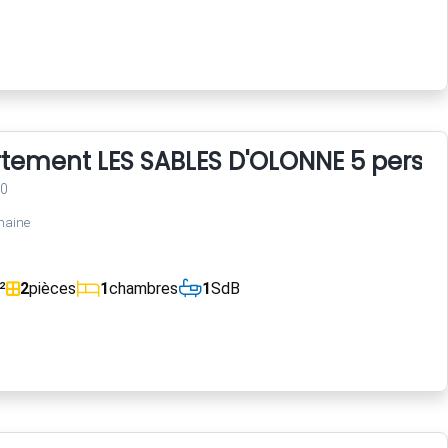
rtement LES SABLES D'OLONNE 5 perso
00
maine
²
2
pièces
1
chambres
1
SdB