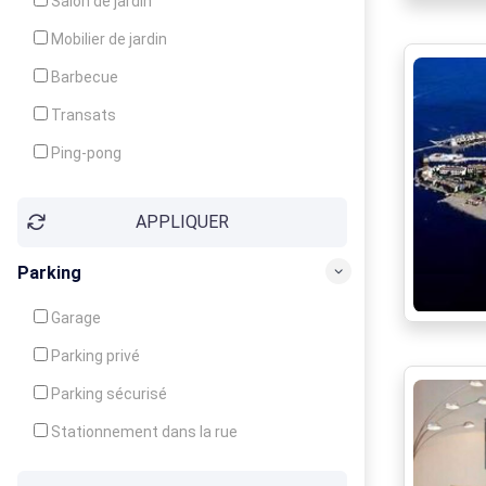
Salon de jardin
Local à ski
Mobilier de jardin
Climatisation
Barbecue
Ventilateur
Transats
Ping-pong
Baby-foot
APPLIQUER
Jeux d'enfants
Parking
Garage
Parking privé
Parking sécurisé
Stationnement dans la rue