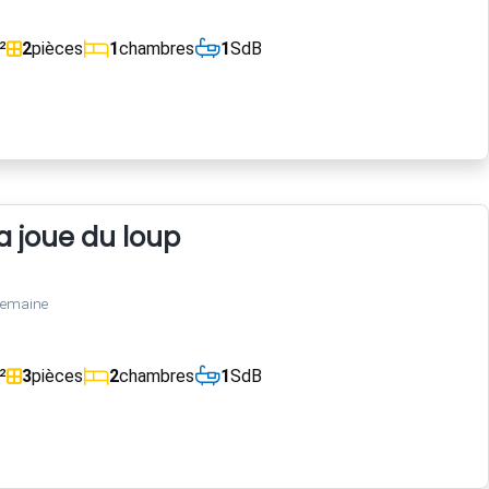
²
2
pièces
1
chambres
1
SdB
 joue du loup
semaine
²
3
pièces
2
chambres
1
SdB