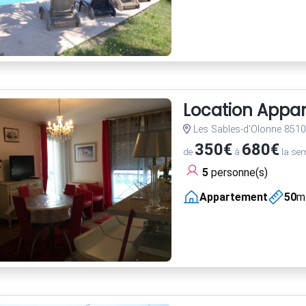
Location Appa
Les Sables-d'Olonne 851
350€
680€
de
à
la se
5
personne(s)
Appartement
50
m