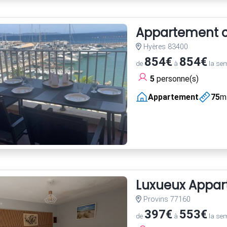
Appartement cl
Hyères 83400
854€
854€
de
à
la se
5
personne(s)
Appartement
75
m
Luxueux Appart
Provins 77160
397€
553€
de
à
la se