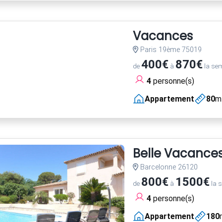
Vacances
Paris 19ème 75019
400€
870€
de
à
la se
4
personne(s)
Appartement
80
m
Belle Vacance
Barcelonne 26120
800€
1500€
de
à
la 
4
personne(s)
Appartement
180