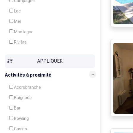
Campagne
Animation
Lac
Mer
Montagne
Rivière
Village
APPLIQUER
Ville
Activités à proximité
Accrobranche
Baignade
Bar
Bowling
Casino