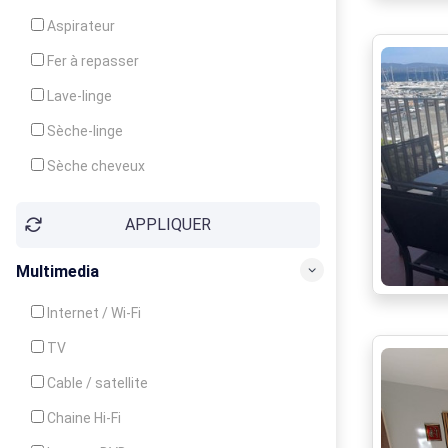
Cuisinière
Aspirateur
Four
Fer à repasser
Grille-pain
Lave-linge
Lave-vaisselle
Sèche-linge
Micro-ondes
Sèche cheveux
APPLIQUER
Multimedia
Internet / Wi-Fi
TV
Cable / satellite
Chaine Hi-Fi