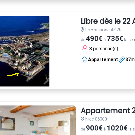
Libre dès le 22
Le Barcarès 66420
490€
735€
de
à
la se
3
personne(s)
Appartement
37
m
Appartement 2 
Nice 06000
900€
1020€
de
à
la 