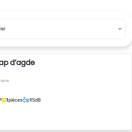
cap d’agde
maine
²
1
pièces
1
SdB