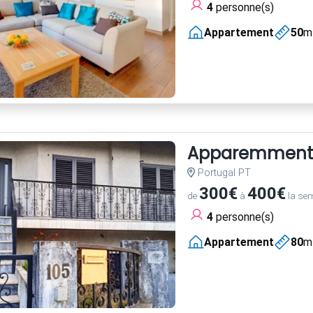
4
personne(s)
Appartement
50
m
Apparemment
Portugal PT
300€
400€
de
à
la se
4
personne(s)
Appartement
80
m