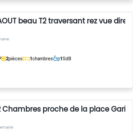
 AOUT beau T2 traversant rez vue direc
maine
²
2
pièces
1
chambres
1
SdB
Chambres proche de la place Garibaldi
semaine