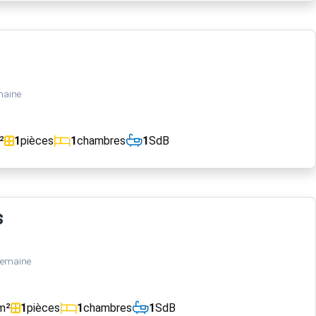
maine
²
1
pièces
1
chambres
1
SdB
s
semaine
m²
1
pièces
1
chambres
1
SdB