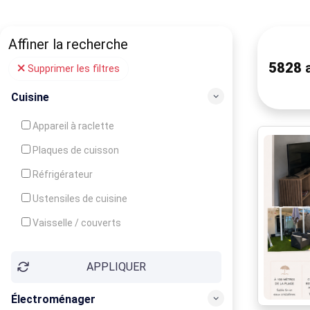
Affiner la recherche
5828
a
Supprimer les filtres
Cuisine
Appareil à raclette
Plaques de cuisson
Réfrigérateur
Ustensiles de cuisine
Vaisselle / couverts
Bouilloire
APPLIQUER
Cafetière
Congélateur
Électroménager