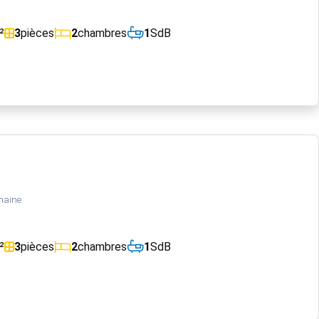
²
3
pièces
2
chambres
1
SdB
maine
²
3
pièces
2
chambres
1
SdB