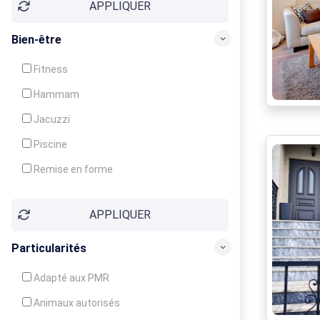
APPLIQUER
Bien-être
Fitness
Hammam
Jacuzzi
Piscine
Remise en forme
Sauna
APPLIQUER
Soins du corps
Particularités
Adapté aux PMR
Animaux autorisés