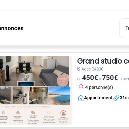
nnonces
Grand studio 
Agde 34300
450€
750€
de
à
la se
4
personne(s)
Appartement
31
m