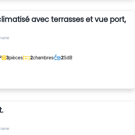
imatisé avec terrasses et vue port, 
maine
²
3
pièces
2
chambres
2
SdB
.
maine