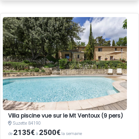
Villa piscine vue sur le Mt Ventoux (9 pers)
Suzette 84190
2135€
2500€
de
à
la semaine