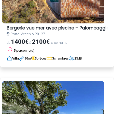
Bergerie vue mer avec piscine – Palombaggia, 
Porto-Vecchio 20137
1400€
2100€
de
à
la semaine
5
personne(s)
Villa
90
m²
3
pièces
3
chambres
2
SdB