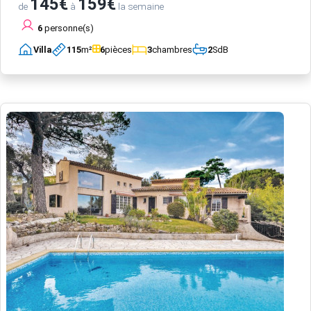
145€
159€
de
à
la semaine
6
personne(s)
Villa
115
m²
6
pièces
3
chambres
2
SdB