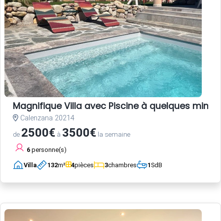
Magnifique Villa avec Piscine à quelques minute
Calenzana 20214
2500€
3500€
de
à
la semaine
6
personne(s)
Villa
132
m²
4
pièces
3
chambres
1
SdB