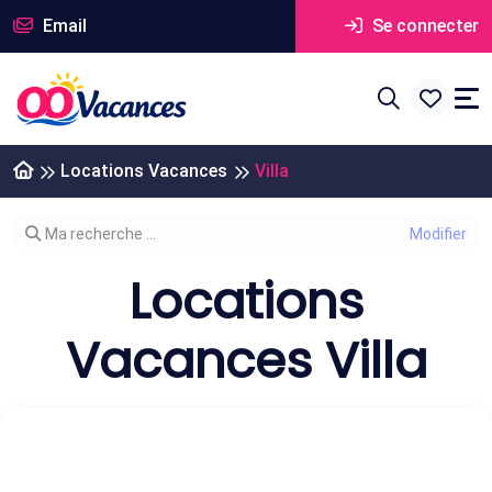
Email
Se connecter
Locations Vacances
Villa
Modifier votre recherche
Ma recherche ...
Locations
Vacances Villa