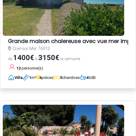
Grande maison chalereuse avec vue mer impre
Criel-sur-Mer 76910
1400€
3150€
de
à
la semaine
12
personne(s)
Villa
1
m²
6
pièces
5
chambres
4
SdB