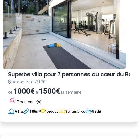
Superbe villa pour 7 personnes au cœur du Bass
Arcachon 33120
1000€
1500€
de
à
la semaine
7
personne(s)
Villa
186
m²
4
pièces
3
chambres
5
SdB