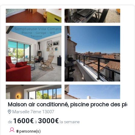
Maison air conditionné, piscine proche des plag
Marseille 7ème 13007
1600€
3000€
de
à
la semaine
8
personne(s)