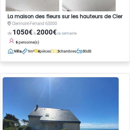
La maison des fleurs sur les hauteurs de Clerm
Clermont-Ferrand 63000
1050€
2000€
de
à
la semaine
6
personne(s)
Villa
1
m²
4
pièces
3
chambres
3
SdB