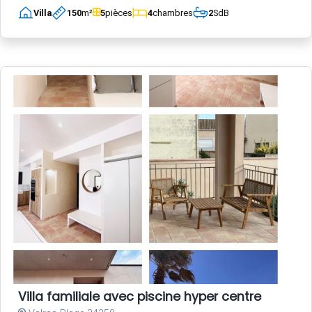
Villa
150
m²
5
pièces
4
chambres
2
SdB
Villa familiale avec piscine hyper centre