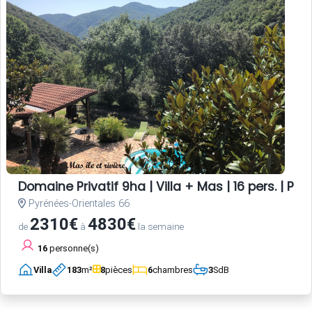
Domaine Privatif 9ha | Villa + Mas | 16 pers. | Pisc
Pyrénées-Orientales 66
2310€
4830€
de
à
la semaine
16
personne(s)
Villa
183
m²
8
pièces
6
chambres
3
SdB