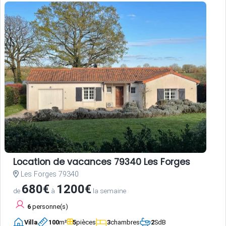
Location de vacances 79340 Les Forges
Les Forges 79340
680€
1200€
de
à
la semaine
6
personne(s)
Villa
100
m²
5
pièces
3
chambres
2
SdB