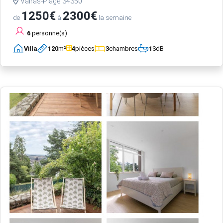
Valras-Plage 34350
1250€
2300€
de
à
la semaine
6
personne(s)
Villa
120
m²
4
pièces
3
chambres
1
SdB