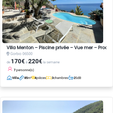
Villa Menton – Piscine privée – Vue mer – Proche
Gorbio 06500
170€
220€
de
à
la semaine
7
personne(s)
Villa
85
m²
4
pièces
3
chambres
2
SdB