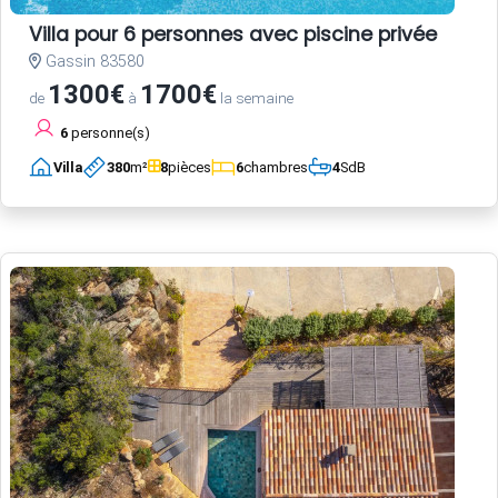
Villa pour 6 personnes avec piscine privée
Gassin 83580
1300€
1700€
de
à
la semaine
6
personne(s)
Villa
380
m²
8
pièces
6
chambres
4
SdB