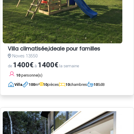
Villa climatisée,ideale pour familles
Noves 13550
1400€
1400€
de
à
la semaine
10
personne(s)
Villa
100
m²
10
pièces
10
chambres
10
SdB