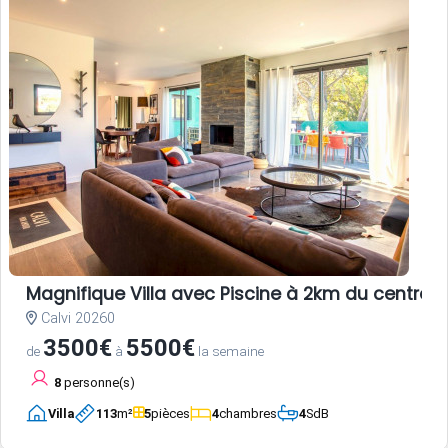
Magnifique Villa avec Piscine à 2km du centre-vi
Calvi 20260
3500€
5500€
de
à
la semaine
8
personne(s)
Villa
113
m²
5
pièces
4
chambres
4
SdB