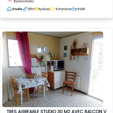
2
personne(s)
Studio
27
m²
1
pièces
1
chambres
1
SdB
TRES AGREABLE STUDIO 30 M2 AVEC BALCON VUE 