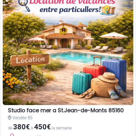
Studio face mer a St.Jean-de-Monts 85160
Vendée 85
380€
450€
de
à
la semaine