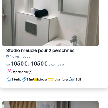
Studio meublé pour 2 personnes
Noves 13550
1050€
1050€
de
à
la semaine
2
personne(s)
Studio
35
m²
1
pièces
1
chambres
1
SdB