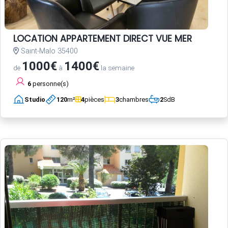
LOCATION APPARTEMENT DIRECT VUE MER
Saint-Malo 35400
1000€
1400€
de
à
la semaine
6
personne(s)
Studio
120
m²
4
pièces
3
chambres
2
SdB