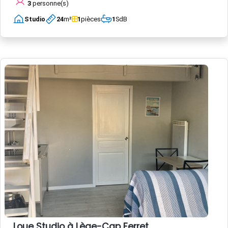
3
personne(s)
Studio
24
m²
1
pièces
1
SdB
Loue Studio à Lège-Cap Ferret