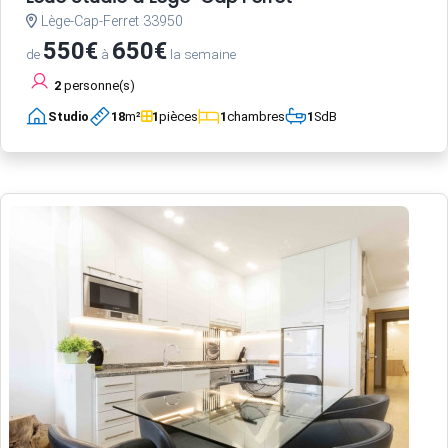
Lège-Cap-Ferret 33950
550€
650€
de
à
la semaine
2
personne(s)
Studio
18
m²
1
pièces
1
chambres
1
SdB