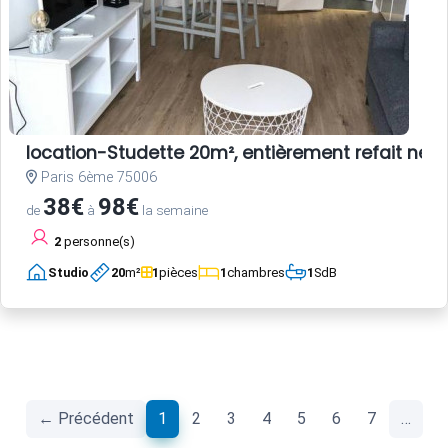
location-Studette 20m², entièrement refait neuf
Paris 6ème 75006
38€
98€
de
à
la semaine
2
personne(s)
Studio
20
m²
1
pièces
1
chambres
1
SdB
(current)
← Précédent
1
2
3
4
5
6
7
…