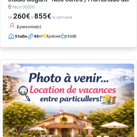
Nice 06000
260€
855€
de
à
la semaine
2
personne(s)
Studio
43
m²
1
pièces
1
SdB