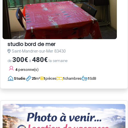
studio bord de mer
Saint-Mandrier-sur-Mer 83430
300€
480€
de
à
la semaine
4
personne(s)
Studio
25
m²
1
pièces
1
chambres
1
SdB