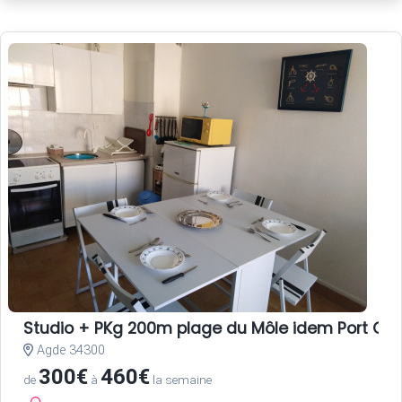
Studio + PKg 200m plage du Môle idem Port CA
Agde 34300
300€
460€
de
à
la semaine