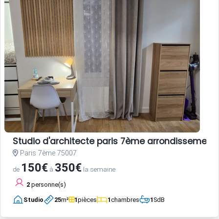
Studio d'architecte paris 7ème arrondissement
Paris 7ème 75007
150€
350€
de
à
la semaine
2
personne(s)
Studio
25
m²
1
pièces
1
chambres
1
SdB