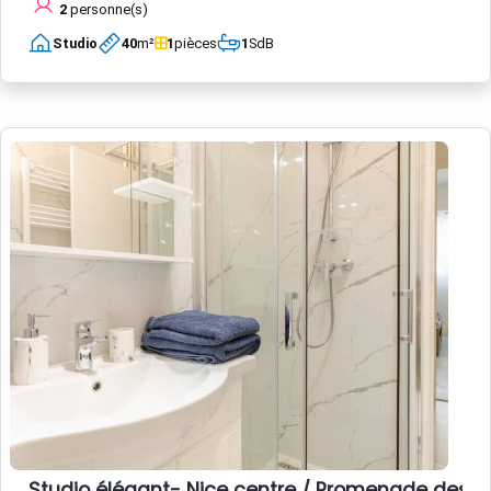
2
personne(s)
Studio
40
m²
1
pièces
1
SdB
Studio élégant- Nice centre / Promenade des A