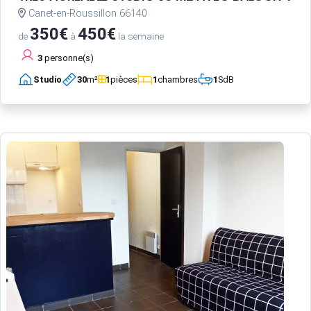
Canet-en-Roussillon 66140
350€
450€
de
à
la semaine
3
personne(s)
Studio
30
m²
1
pièces
1
chambres
1
SdB