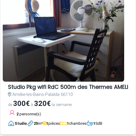
Studio Pkg wifi RdC 500m des Thermes AMELIE L
Amélie-les-Bains-Palalda 66110
300€
320€
de
à
la semaine
2
personne(s)
Studio
25
m²
1
pièces
1
chambres
1
SdB