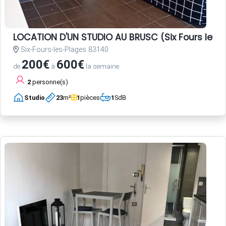
LOCATION D'UN STUDIO AU BRUSC (Six Fours les 
Six-Fours-les-Plages 83140
200€
600€
de
à
la semaine
2
personne(s)
Studio
23
m²
1
pièces
1
SdB