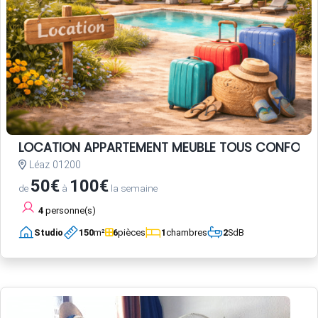
LOCATION APPARTEMENT MEUBLE TOUS CONFORT
Léaz 01200
50€
100€
de
à
la semaine
4
personne(s)
Studio
150
m²
6
pièces
1
chambres
2
SdB