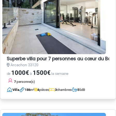
Superbe villa pour 7 personnes au cœur du Bass
Arcachon 33120
1000€
1500€
de
à
la semaine
7
personne(s)
Villa
186
m²
4
pièces
3
chambres
5
SdB