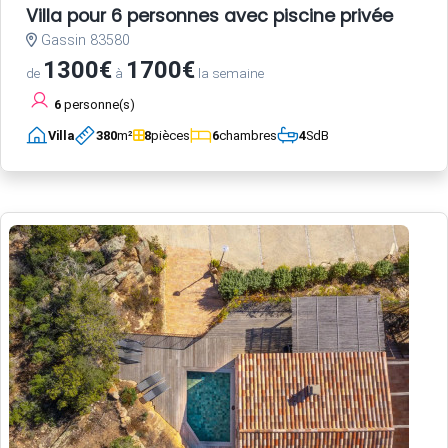
Villa pour 6 personnes avec piscine privée
Gassin 83580
1300€
1700€
de
à
la semaine
6
personne(s)
Villa
380
m²
8
pièces
6
chambres
4
SdB