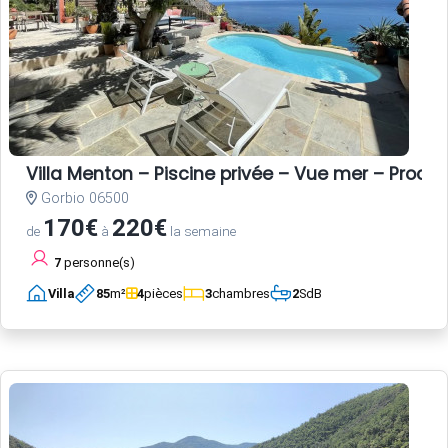
Villa Menton – Piscine privée – Vue mer – Proche
Gorbio 06500
170€
220€
de
à
la semaine
7
personne(s)
Villa
85
m²
4
pièces
3
chambres
2
SdB