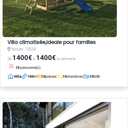
Villa climatisée,ideale pour familles
Noves 13550
1400€
1400€
de
à
la semaine
10
personne(s)
Villa
100
m²
10
pièces
10
chambres
10
SdB