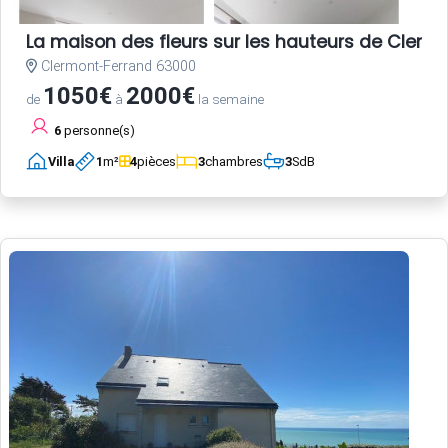
La maison des fleurs sur les hauteurs de Clerm
Clermont-Ferrand 63000
1050€
2000€
de
à
la semaine
6
personne(s)
Villa
1
m²
4
pièces
3
chambres
3
SdB