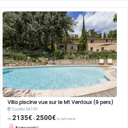
Villa piscine vue sur le Mt Ventoux (9 pers)
Suzette 84190
2135€
2500€
de
à
la semaine
9
personne(s)