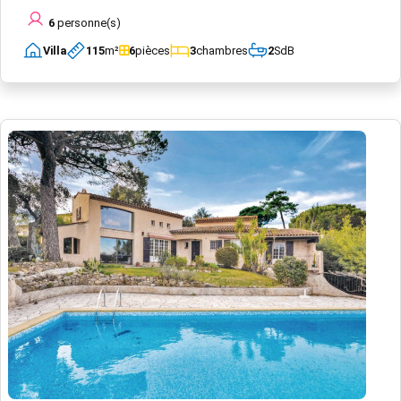
6
personne(s)
Villa
115
m²
6
pièces
3
chambres
2
SdB