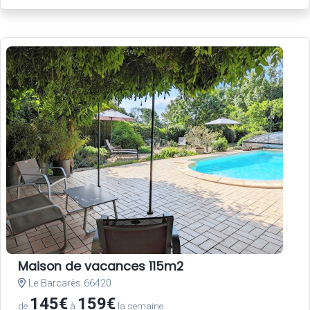
Maison de vacances 115m2
Le Barcarès 66420
145€
159€
de
à
la semaine