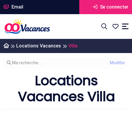
Email
Se connecter
Locations Vacances
Villa
Modifier votre recherche
Ma recherche ...
Locations
Vacances Villa