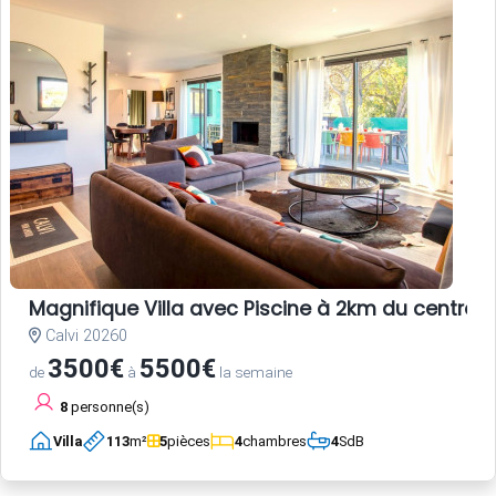
Magnifique Villa avec Piscine à 2km du centre-vi
Calvi 20260
3500€
5500€
de
à
la semaine
8
personne(s)
Villa
113
m²
5
pièces
4
chambres
4
SdB