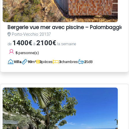
Bergerie vue mer avec piscine – Palombaggia, 
Porto-Vecchio 20137
1400€
2100€
de
à
la semaine
5
personne(s)
Villa
90
m²
3
pièces
3
chambres
2
SdB