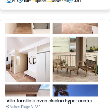
Villa
150
m²
5
pièces
4
chambres
2
SdB
Villa familiale avec piscine hyper centre
Valras-Plage 34350