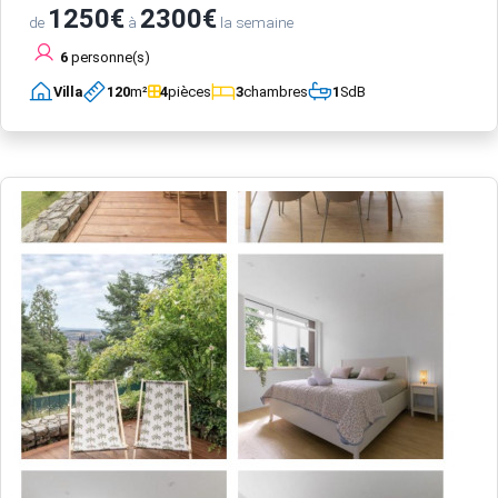
1250€
2300€
de
à
la semaine
6
personne(s)
Villa
120
m²
4
pièces
3
chambres
1
SdB