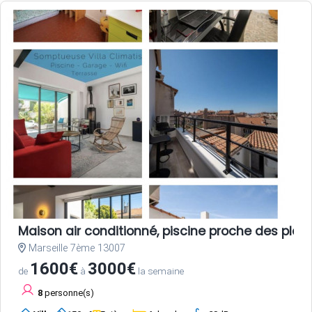
Maison air conditionné, piscine proche des plag
Marseille 7ème 13007
1600€
3000€
de
à
la semaine
8
personne(s)