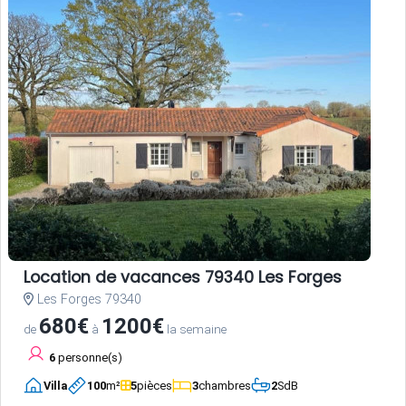
Location de vacances 79340 Les Forges
Les Forges 79340
680€
1200€
de
à
la semaine
6
personne(s)
Villa
100
m²
5
pièces
3
chambres
2
SdB