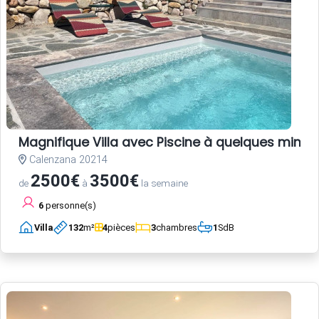
Magnifique Villa avec Piscine à quelques minute
Calenzana 20214
2500€
3500€
de
à
la semaine
6
personne(s)
Villa
132
m²
4
pièces
3
chambres
1
SdB