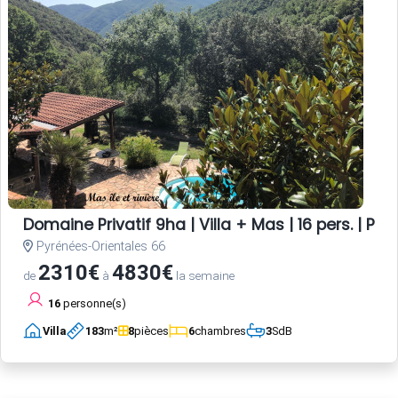
Domaine Privatif 9ha | Villa + Mas | 16 pers. | Pisc
Pyrénées-Orientales 66
2310€
4830€
de
à
la semaine
16
personne(s)
Villa
183
m²
8
pièces
6
chambres
3
SdB