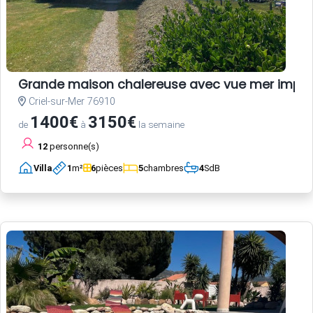
Grande maison chalereuse avec vue mer impre
Criel-sur-Mer 76910
1400€
3150€
de
à
la semaine
12
personne(s)
Villa
1
m²
6
pièces
5
chambres
4
SdB