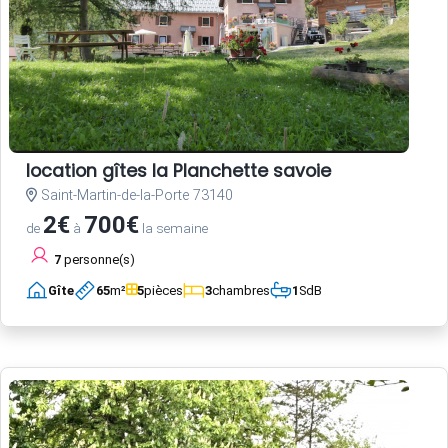
location gîtes la Planchette savoie
Saint-Martin-de-la-Porte 73140
2€
700€
de
à
la semaine
7
personne(s)
Gîte
65
m²
5
pièces
3
chambres
1
SdB