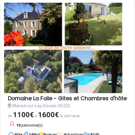
Domaine La Folie - Gites et Chambres d'hôtes 
Mareuil-sur-Lay-Dissais 85320
1100€
1600€
de
à
la semaine
10
personne(s)
Gîte
140
m²
5
pièces
4
chambres
3
SdB