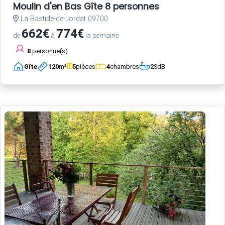
Moulin d'en Bas Gîte 8 personnes
La Bastide-de-Lordat 09700
662€
774€
de
à
la semaine
8
personne(s)
Gîte
120
m²
5
pièces
4
chambres
2
SdB