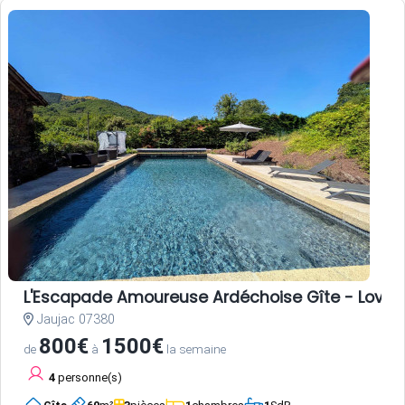
L'Escapade Amoureuse Ardéchoise Gîte - Love Room
Jaujac 07380
800€
1500€
de
à
la semaine
4
personne(s)