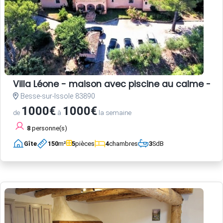
Villa Léone - maison avec piscine au calme - 2
Besse-sur-Issole 83890
1000€
1000€
de
à
la semaine
8
personne(s)
Gîte
150
m²
5
pièces
4
chambres
3
SdB