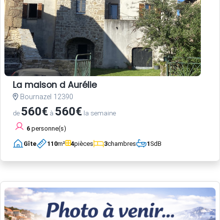
La maison d Aurélie
Bournazel 12390
560€
560€
de
à
la semaine
6
personne(s)
Gîte
110
m²
4
pièces
3
chambres
1
SdB