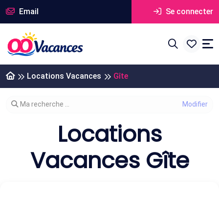
Email
Se connecter
Locations Vacances
Gîte
Modifier votre recherche
Ma recherche ...
Locations
Vacances Gîte