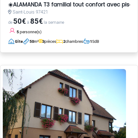
☀️ALAMANDA T3 familial tout confort avec pisci
Saint-Louis 97421
50€
85€
de
à
la semaine
5
personne(s)
Gîte
50
m²
3
pièces
2
chambres
1
SdB