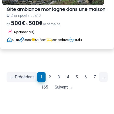
Gite ambiance montagne dans une maison anc
Champcella 05310
500€
500€
de
à
la semaine
4
personne(s)
Gîte
50
m²
4
pièces
2
chambres
1
SdB
(current)
← Précédent
1
2
3
4
5
6
7
…
165
Suivant →