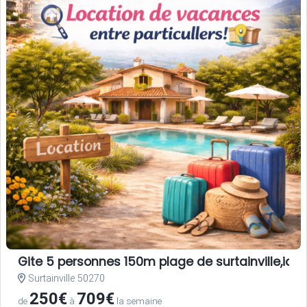
Gite 5 personnes 150m plage de surtainville,ideal
Surtainville 50270
250€
709€
de
à
la semaine