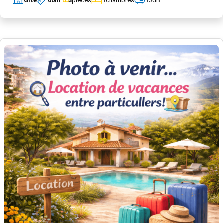
Gîte
60
m²
3
pièces
1
chambres
1
SdB