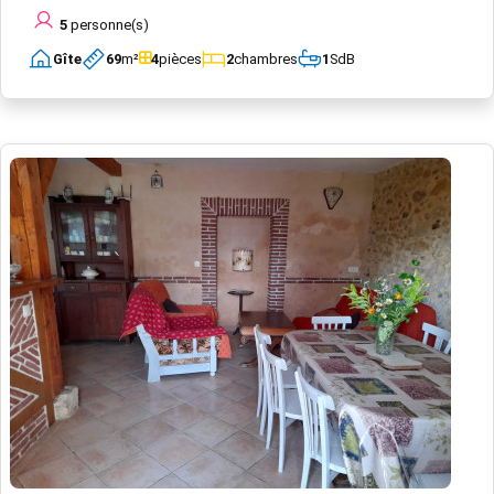
5
personne(s)
Gîte
69
m²
4
pièces
2
chambres
1
SdB