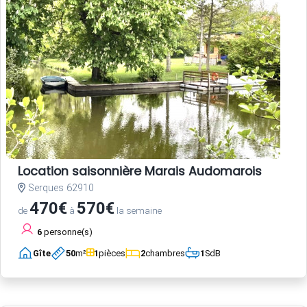
Location saisonnière Marais Audomarois
Serques 62910
470€
570€
de
à
la semaine
6
personne(s)
Gîte
50
m²
1
pièces
2
chambres
1
SdB