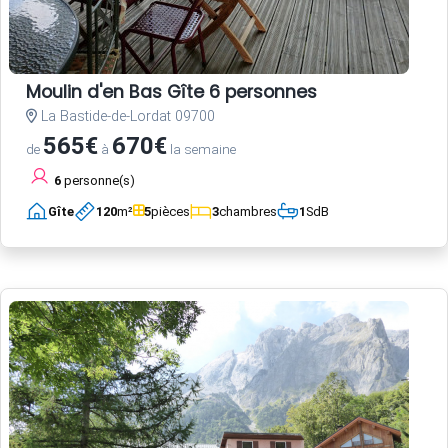
Moulin d'en Bas Gîte 6 personnes
La Bastide-de-Lordat 09700
565€
670€
de
à
la semaine
6
personne(s)
Gîte
120
m²
5
pièces
3
chambres
1
SdB