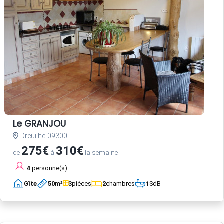
Le GRANJOU
Dreuilhe 09300
275€
310€
de
à
la semaine
4
personne(s)
Gîte
50
m²
3
pièces
2
chambres
1
SdB