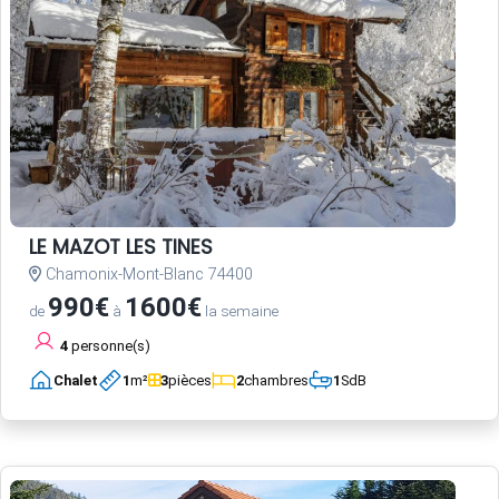
LE MAZOT LES TINES
Chamonix-Mont-Blanc 74400
990€
1600€
de
à
la semaine
4
personne(s)
Chalet
1
m²
3
pièces
2
chambres
1
SdB