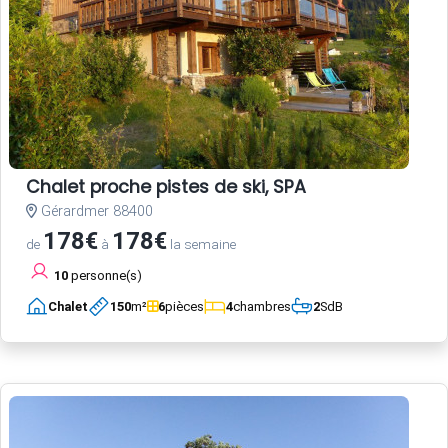
Chalet proche pistes de ski, SPA
Gérardmer 88400
178€
178€
de
à
la semaine
10
personne(s)
Chalet
150
m²
6
pièces
4
chambres
2
SdB