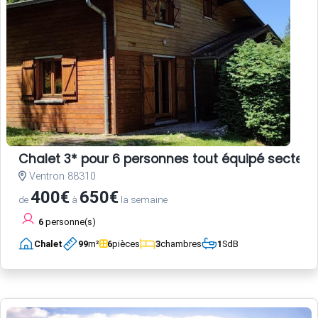
Chalet 3* pour 6 personnes tout équipé secteur
Ventron 88310
400€
650€
de
à
la semaine
6
personne(s)
Chalet
99
m²
6
pièces
3
chambres
1
SdB