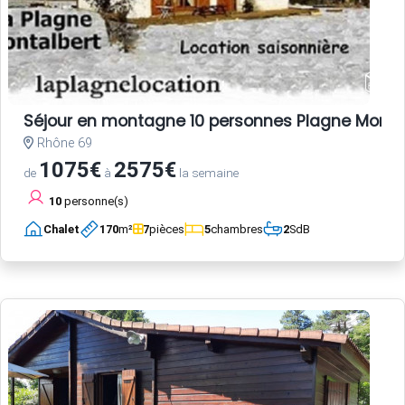
Séjour en montagne 10 personnes Plagne Monta
Rhône 69
1075€
2575€
de
à
la semaine
10
personne(s)
Chalet
170
m²
7
pièces
5
chambres
2
SdB