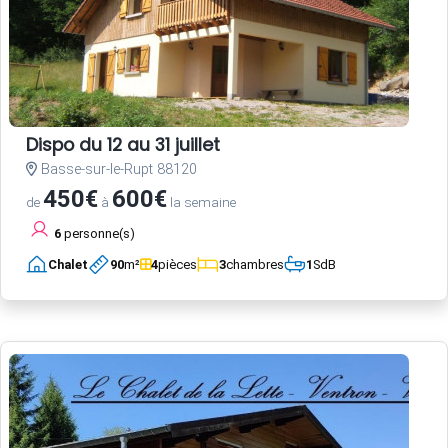
Dispo du 12 au 31 juillet
Basse-sur-le-Rupt 88120
450€
600€
de
à
la semaine
6
personne(s)
Chalet
90
m²
4
pièces
3
chambres
1
SdB