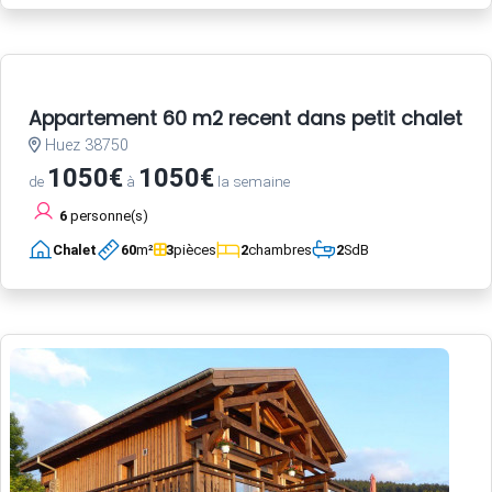
Appartement 60 m2 recent dans petit chalet a 
Huez 38750
1050€
1050€
de
à
la semaine
6
personne(s)
Chalet
60
m²
3
pièces
2
chambres
2
SdB