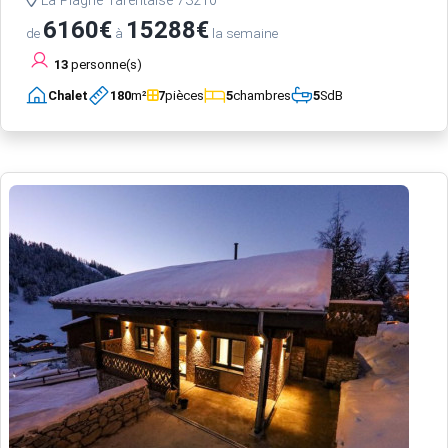
La Plagne Tarentaise 73210
6160€
15288€
de
à
la semaine
13
personne(s)
Chalet
180
m²
7
pièces
5
chambres
5
SdB