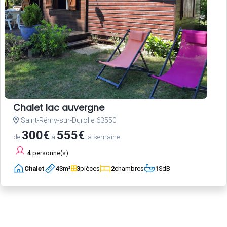
Chalet lac auvergne
Saint-Rémy-sur-Durolle 63550
300€
555€
de
à
la semaine
4
personne(s)
Chalet
43
m²
3
pièces
2
chambres
1
SdB