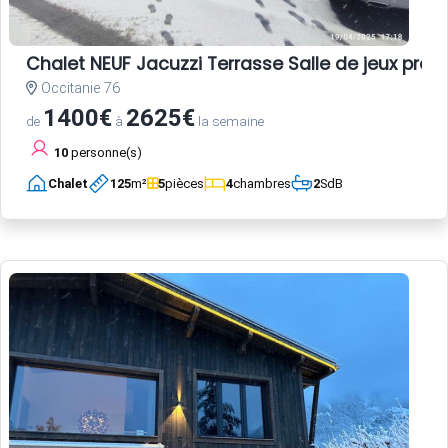
Chalet NEUF Jacuzzi Terrasse Salle de jeux pro
Occitanie 76
1400€
2625€
de
à
la semaine
10
personne(s)
Chalet
125
m²
5
pièces
4
chambres
2
SdB