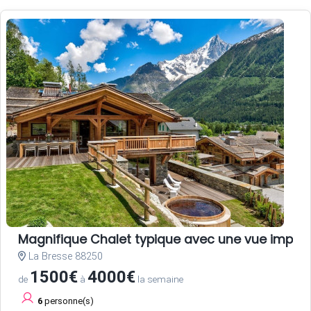
Magnifique Chalet typique avec une vue impec
La Bresse 88250
1500€
4000€
de
à
la semaine
6
personne(s)