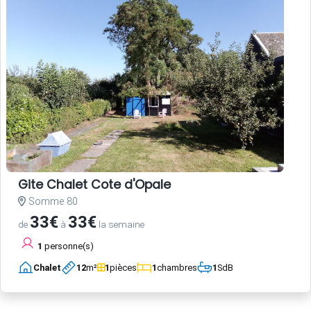
Gite Chalet Cote d'Opale
Somme 80
33€
33€
de
à
la semaine
1
personne(s)
Chalet
12
m²
1
pièces
1
chambres
1
SdB