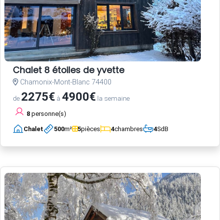
Chalet 8 étoiles de yvette
Chamonix-Mont-Blanc 74400
2275€
4900€
de
à
la semaine
8
personne(s)
Chalet
500
m²
5
pièces
4
chambres
4
SdB