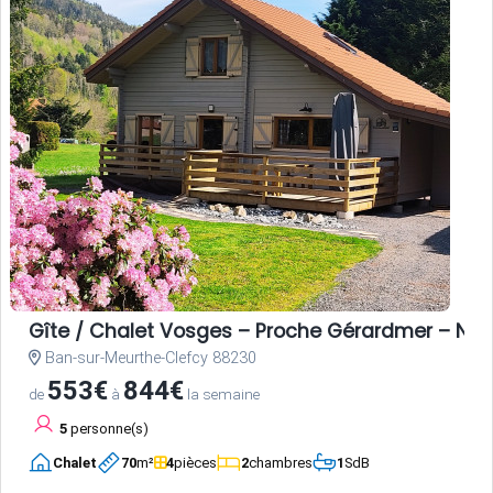
Gîte / Chalet Vosges – Proche Gérardmer – Nat
Ban-sur-Meurthe-Clefcy 88230
553€
844€
de
à
la semaine
5
personne(s)
Chalet
70
m²
4
pièces
2
chambres
1
SdB