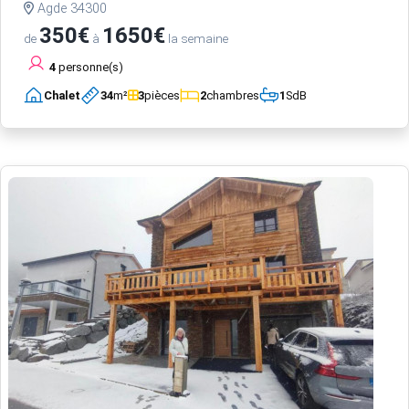
Agde 34300
350€
1650€
de
à
la semaine
4
personne(s)
Chalet
34
m²
3
pièces
2
chambres
1
SdB