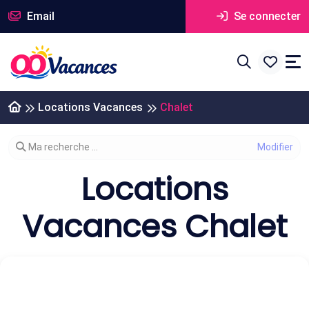
Email
Se connecter
Locations Vacances
Chalet
Modifier votre recherche
Ma recherche ...
Locations
Vacances Chalet