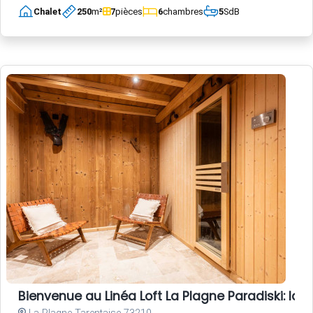
Chalet
250
m²
7
pièces
6
chambres
5
SdB
Bienvenue au Linéa Loft La Plagne Paradiski: l