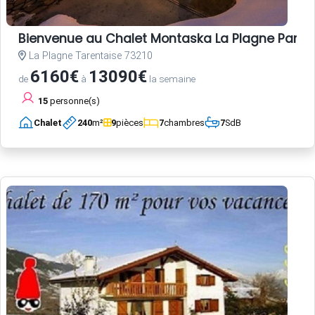
Bienvenue au Chalet Montaska La Plagne Paradis
La Plagne Tarentaise 73210
6160€
13090€
de
à
la semaine
15
personne(s)
Chalet
240
m²
9
pièces
7
chambres
7
SdB