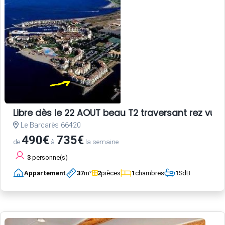
Libre dès le 22 AOUT beau T2 traversant rez vue 
Le Barcarès 66420
490€
735€
de
à
la semaine
3
personne(s)
Appartement
37
m²
2
pièces
1
chambres
1
SdB