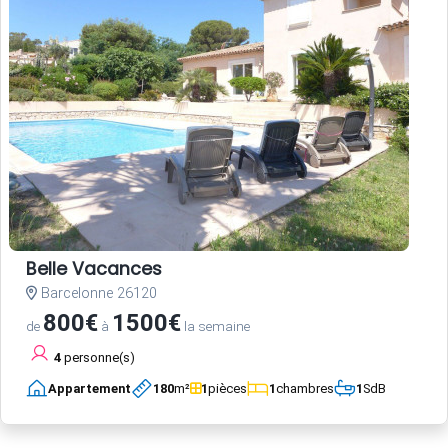
Belle Vacances
Barcelonne 26120
800€
1500€
de
à
la semaine
4
personne(s)
Appartement
180
m²
1
pièces
1
chambres
1
SdB