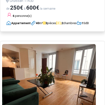
Gruissan 11430
250€
600€
de
à
la semaine
6
personne(s)
Appartement
40
m²
3
pièces
2
chambres
1
SdB