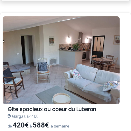
Gite spacieux au coeur du Luberon
Gargas 84400
420€
588€
de
à
la semaine