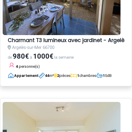
Charmant T3 lumineux avec jardinet - Argelès-
Argelès-sur-Mer 66700
980€
1000€
de
à
la semaine
4
personne(s)
Appartement
44
m²
2
pièces
1
chambres
1
SdB