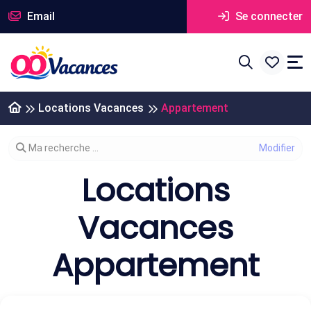
Email
Se connecter
Locations Vacances
Appartement
Modifier votre recherche
Ma recherche ...
Locations
Vacances
Appartement