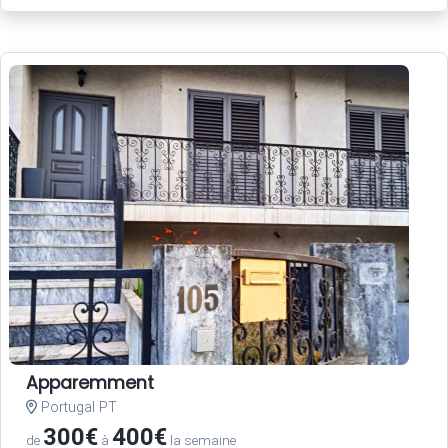
Apparemment
Portugal PT
300€
400€
de
à
la semaine