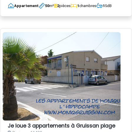
Appartement
50
m²
2
pièces
1
chambres
1
SdB
Je loue 3 appartements à Gruissan plage