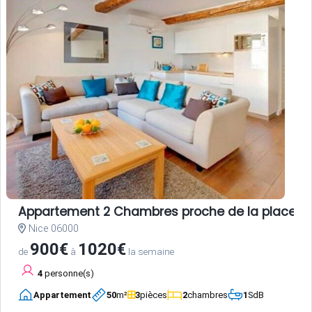
Appartement 2 Chambres proche de la place Garib
Nice 06000
900€
1020€
de
à
la semaine
4
personne(s)
Appartement
50
m²
3
pièces
2
chambres
1
SdB