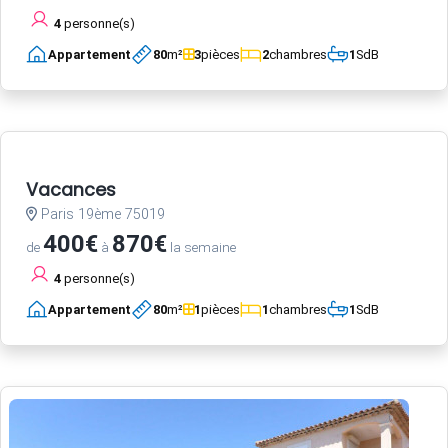
4
personne(s)
Appartement
80
m²
3
pièces
2
chambres
1
SdB
Vacances
Paris 19ème 75019
400€
870€
de
à
la semaine
4
personne(s)
Appartement
80
m²
1
pièces
1
chambres
1
SdB