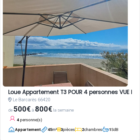
Loue Appartement T3 POUR 4 personnes VUE ME
Le Barcarès 66420
500€
800€
de
à
la semaine
4
personne(s)
Appartement
45
m²
3
pièces
2
chambres
1
SdB