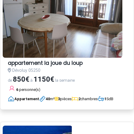
appartement la joue du loup
Dévoluy 05250
850€
1150€
de
à
la semaine
6
personne(s)
Appartement
40
m²
3
pièces
2
chambres
1
SdB