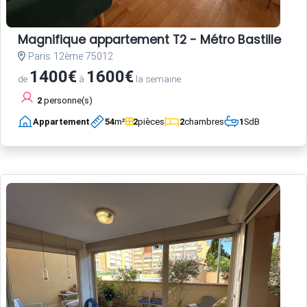
Magnifique appartement T2 - Métro Bastille
Paris 12ème 75012
1400€
1600€
de
à
la semaine
2
personne(s)
Appartement
54
m²
2
pièces
2
chambres
1
SdB