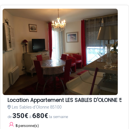
Location Appartement LES SABLES D'OLONNE 5 p
Les Sables-d'Olonne 85100
350€
680€
de
à
la semaine
5
personne(s)