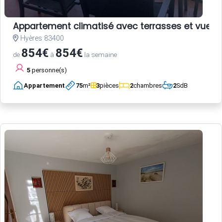
Appartement climatisé avec terrasses et vue po
Hyères 83400
854€
854€
de
à
la semaine
5
personne(s)
Appartement
75
m²
3
pièces
2
chambres
2
SdB