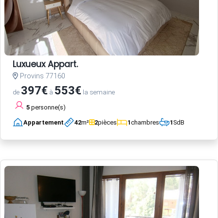
Luxueux Appart.
Provins 77160
397€
553€
de
à
la semaine
5
personne(s)
Appartement
42
m²
2
pièces
1
chambres
1
SdB