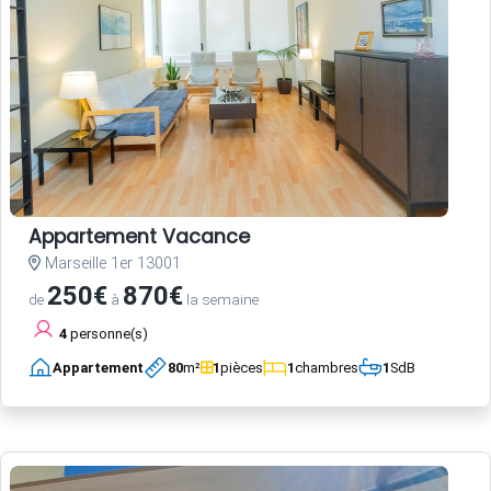
Appartement Vacance
Marseille 1er 13001
250€
870€
de
à
la semaine
4
personne(s)
Appartement
80
m²
1
pièces
1
chambres
1
SdB