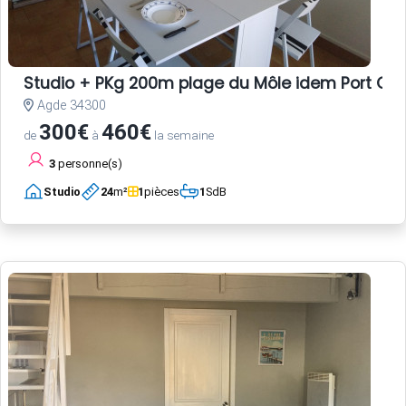
Studio + PKg 200m plage du Môle idem Port CA
Agde 34300
300€
460€
de
à
la semaine
3
personne(s)
Studio
24
m²
1
pièces
1
SdB