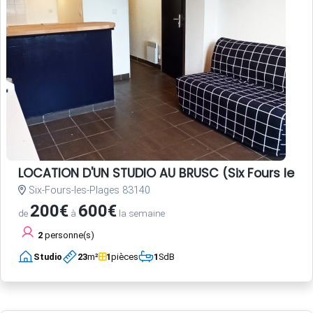
LOCATION D'UN STUDIO AU BRUSC (Six Fours les 
Six-Fours-les-Plages 83140
200€
600€
de
à
la semaine
2
personne(s)
Studio
23
m²
1
pièces
1
SdB