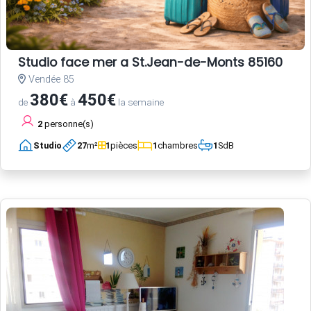
Studio face mer a St.Jean-de-Monts 85160
Vendée 85
380€
450€
de
à
la semaine
2
personne(s)
Studio
27
m²
1
pièces
1
chambres
1
SdB