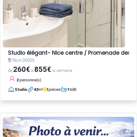
Studio élégant- Nice centre / Promenade des A
Nice 06000
260€
855€
de
à
la semaine
2
personne(s)
Studio
43
m²
1
pièces
1
SdB