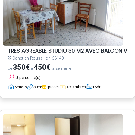
TRES AGREABLE STUDIO 30 M2 AVEC BALCON VUE 
Canet-en-Roussillon 66140
350€
450€
de
à
la semaine
3
personne(s)
Studio
30
m²
1
pièces
1
chambres
1
SdB