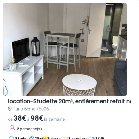
location-Studette 20m², entièrement refait neuf
Paris 6ème 75006
38€
98€
de
à
la semaine
2
personne(s)
Studio
20
m²
1
pièces
1
chambres
1
SdB