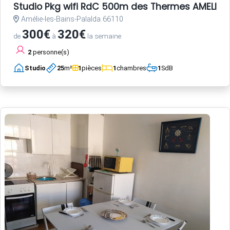
Studio Pkg wifi RdC 500m des Thermes AMELIE L
Amélie-les-Bains-Palalda 66110
300€
320€
de
à
la semaine
2
personne(s)
Studio
25
m²
1
pièces
1
chambres
1
SdB