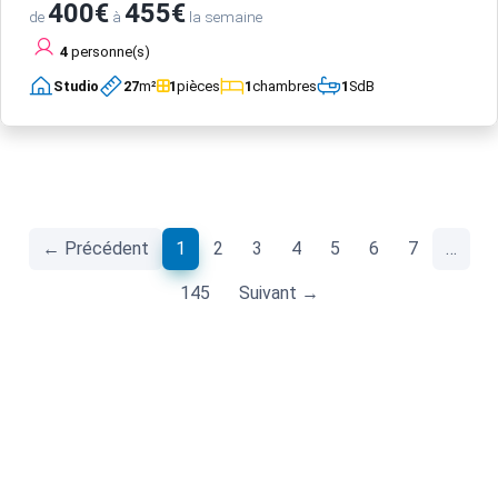
400€
455€
de
à
la semaine
4
personne(s)
Studio
27
m²
1
pièces
1
chambres
1
SdB
(current)
← Précédent
1
2
3
4
5
6
7
…
145
Suivant →