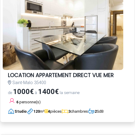
LOCATION APPARTEMENT DIRECT VUE MER
Saint-Malo 35400
1000€
1400€
de
à
la semaine
6
personne(s)
Studio
120
m²
4
pièces
3
chambres
2
SdB