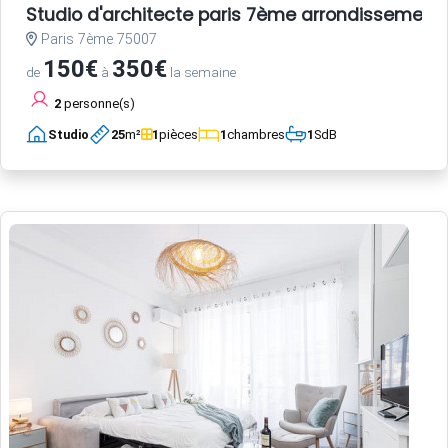
Studio d'architecte paris 7ème arrondissement
Paris 7ème 75007
150€
350€
de
à
la semaine
2
personne(s)
Studio
25
m²
1
pièces
1
chambres
1
SdB