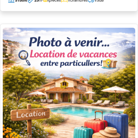
Studio
25
m²
1
pièces
1
chambres
1
SdB