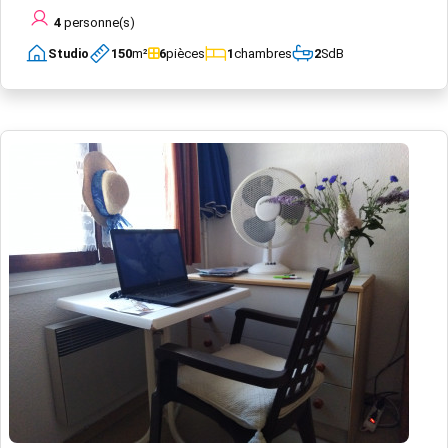
4
personne(s)
Studio
150
m²
6
pièces
1
chambres
2
SdB