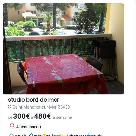
studio bord de mer
Saint-Mandrier-sur-Mer 83430
300€
480€
de
à
la semaine
4
personne(s)