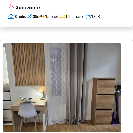
2
personne(s)
Studio
35
m²
1
pièces
1
chambres
1
SdB