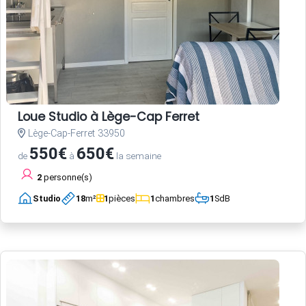
Loue Studio à Lège-Cap Ferret
Lège-Cap-Ferret 33950
550€
650€
de
à
la semaine
2
personne(s)
Studio
18
m²
1
pièces
1
chambres
1
SdB