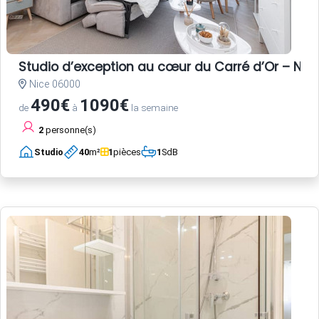
Studio d’exception au cœur du Carré d’Or – Nice
Nice 06000
490€
1090€
de
à
la semaine
2
personne(s)
Studio
40
m²
1
pièces
1
SdB