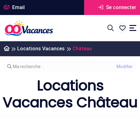
Email
Se connecter
Locations Vacances
Château
Modifier votre recherche
Ma recherche ...
Locations
Vacances Château