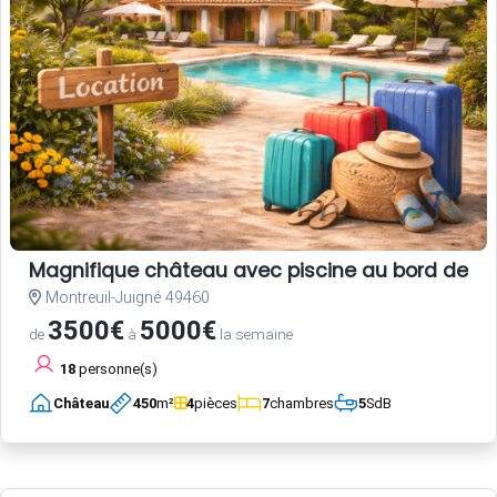
Magnifique château avec piscine au bord de la
Montreuil-Juigné 49460
3500€
5000€
de
à
la semaine
18
personne(s)
Château
450
m²
4
pièces
7
chambres
5
SdB