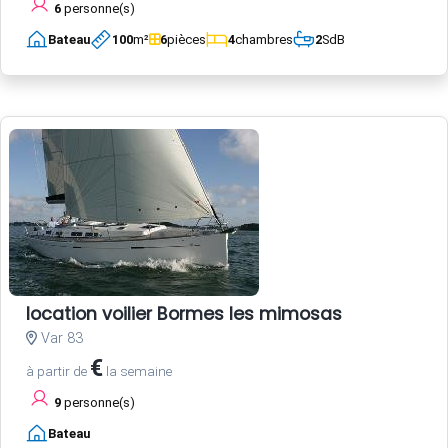
6
personne(s)
Bateau
100
m²
6
pièces
4
chambres
2
SdB
location voilier Bormes les mimosas
Var 83
€
à partir de
la semaine
9
personne(s)
Bateau