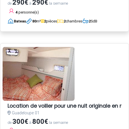
290€
290€
de
à
la semaine
4
personne(s)
Bateau
80
m²
2
pièces
2
chambres
2
SdB
Location de voilier pour une nuit originale en 
Guadeloupe 01
300€
800€
de
à
la semaine