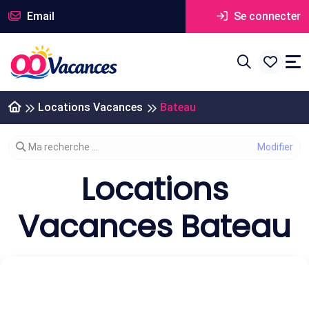
Email
Se connecter
Locations Vacances
Bateau
Modifier votre recherche
Ma recherche ...
Locations
Vacances Bateau