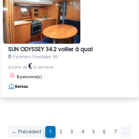
SUN ODYSSEY 34.2 voilier à quai
Pyrénées-Orientales 66
€
à partir de
la semaine
5
personne(s)
Bateau
(current)
← Précédent
1
2
3
4
5
6
7
…