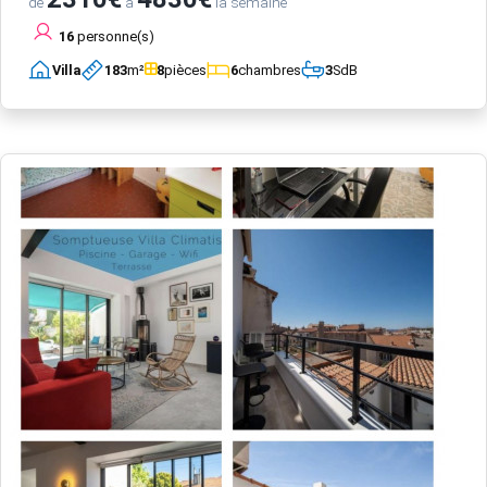
de
à
la semaine
16
personne(s)
Villa
183
m²
8
pièces
6
chambres
3
SdB