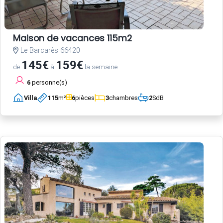
Maison de vacances 115m2
Le Barcarès 66420
145€
159€
de
à
la semaine
6
personne(s)
Villa
115
m²
6
pièces
3
chambres
2
SdB