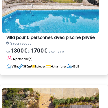
Villa pour 6 personnes avec piscine privée
Gassin 83580
1300€
1700€
de
à
la semaine
6
personne(s)
Villa
380
m²
8
pièces
6
chambres
4
SdB