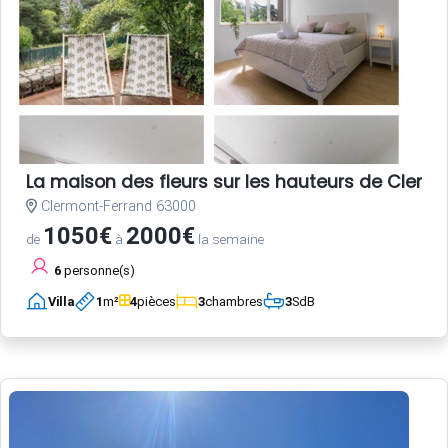
La maison des fleurs sur les hauteurs de Clerm
Clermont-Ferrand 63000
1050€
2000€
de
à
la semaine
6
personne(s)
Villa
1
m²
4
pièces
3
chambres
3
SdB