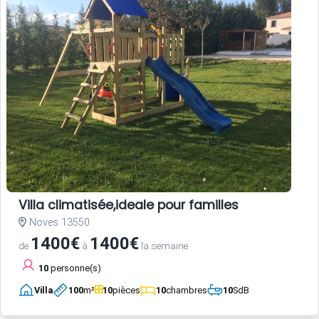
Villa climatisée,ideale pour familles
Noves 13550
1400€
1400€
de
à
la semaine
10
personne(s)
Villa
100
m²
10
pièces
10
chambres
10
SdB