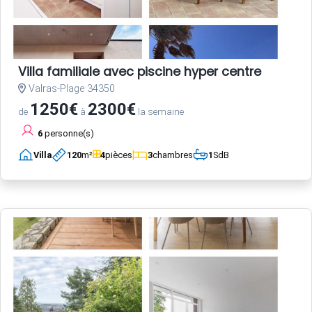
Villa familiale avec piscine hyper centre
Valras-Plage 34350
1250€
2300€
de
à
la semaine
6
personne(s)
Villa
120
m²
4
pièces
3
chambres
1
SdB