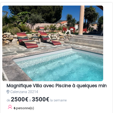
Magnifique Villa avec Piscine à quelques minute
Calenzana 20214
2500€
3500€
de
à
la semaine
6
personne(s)