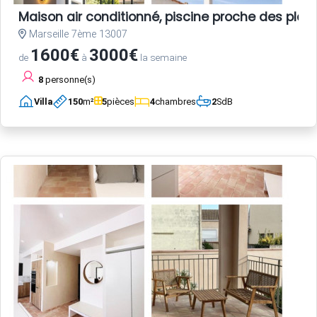
Maison air conditionné, piscine proche des plag
Marseille 7ème 13007
1600€
3000€
de
à
la semaine
8
personne(s)
Villa
150
m²
5
pièces
4
chambres
2
SdB