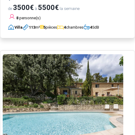
3500€
5500€
de
à
la semaine
8
personne(s)
Villa
113
m²
5
pièces
4
chambres
4
SdB