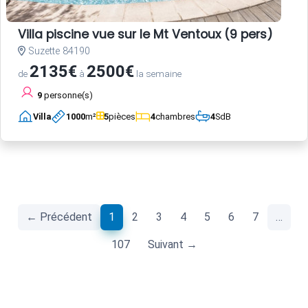
Villa piscine vue sur le Mt Ventoux (9 pers)
Suzette 84190
2135€
2500€
de
à
la semaine
9
personne(s)
Villa
1000
m²
5
pièces
4
chambres
4
SdB
(current)
← Précédent
1
2
3
4
5
6
7
…
107
Suivant →