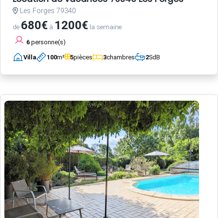
Les Forges 79340
680€
1200€
de
à
la semaine
6
personne(s)
Villa
100
m²
5
pièces
3
chambres
2
SdB