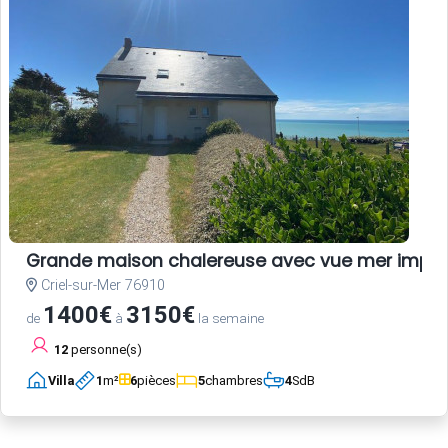
Grande maison chalereuse avec vue mer impre
Criel-sur-Mer 76910
1400€
3150€
de
à
la semaine
12
personne(s)
Villa
1
m²
6
pièces
5
chambres
4
SdB