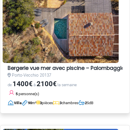
Bergerie vue mer avec piscine – Palombaggia, 
Porto-Vecchio 20137
1400€
2100€
de
à
la semaine
5
personne(s)
Villa
90
m²
3
pièces
3
chambres
2
SdB