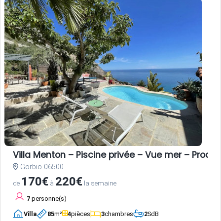
Villa Menton – Piscine privée – Vue mer – Proche
Gorbio 06500
170€
220€
de
à
la semaine
7
personne(s)
Villa
85
m²
4
pièces
3
chambres
2
SdB