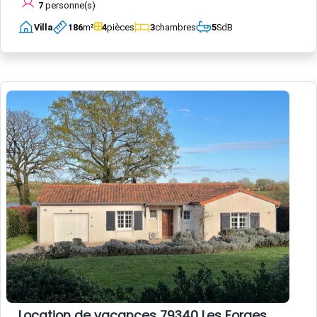
7
personne(s)
Villa
186
m²
4
pièces
3
chambres
5
SdB
Location de vacances 79340 Les Forges