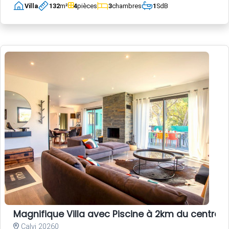
Villa
132
m²
4
pièces
3
chambres
1
SdB
Magnifique Villa avec Piscine à 2km du centre-vi
Calvi 20260