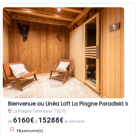
Bienvenue au Linéa Loft La Plagne Paradiski: l
La Plagne Tarentaise 73210
6160€
15288€
de
à
la semaine
13
personne(s)