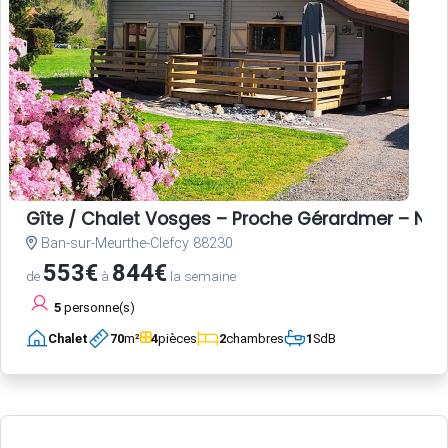
Gîte / Chalet Vosges – Proche Gérardmer – Nat
Ban-sur-Meurthe-Clefcy 88230
553€
844€
de
à
la semaine
5
personne(s)
Chalet
70
m²
4
pièces
2
chambres
1
SdB