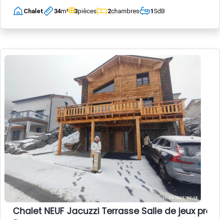
Chalet
34
m²
3
pièces
2
chambres
1
SdB
Chalet NEUF Jacuzzi Terrasse Salle de jeux pro