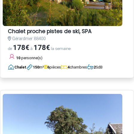
Chalet proche pistes de ski, SPA
Gérardmer 88400
178€
178€
de
à
la semaine
10
personne(s)
Chalet
150
m²
6
pièces
4
chambres
2
SdB