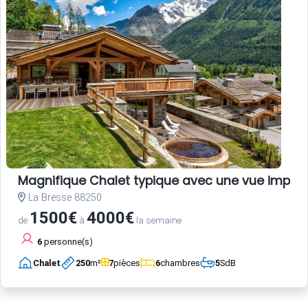
Magnifique Chalet typique avec une vue impec
La Bresse 88250
1500€
4000€
de
à
la semaine
6
personne(s)
Chalet
250
m²
7
pièces
6
chambres
5
SdB