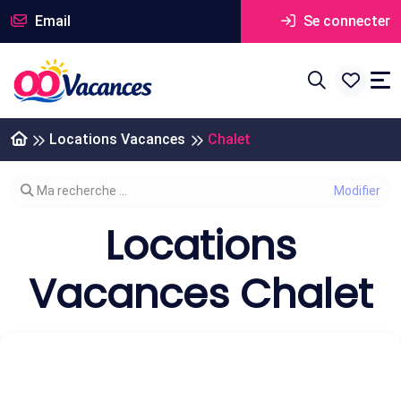
Email
Se connecter
Locations Vacances
Chalet
Modifier votre recherche
Ma recherche ...
Locations
Vacances Chalet