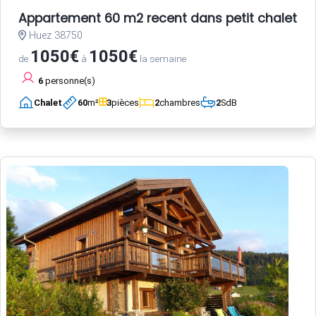
Appartement 60 m2 recent dans petit chalet a 
Huez 38750
1050€
1050€
de
à
la semaine
6
personne(s)
Chalet
60
m²
3
pièces
2
chambres
2
SdB