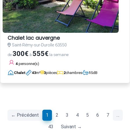
Chalet lac auvergne
Saint-Rémy-sur-Durolle 63550
300€
555€
de
à
la semaine
4
personne(s)
Chalet
43
m²
3
pièces
2
chambres
1
SdB
(current)
← Précédent
1
2
3
4
5
6
7
…
43
Suivant →