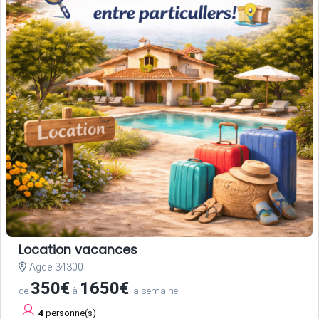
Location vacances
Agde 34300
350€
1650€
de
à
la semaine
4
personne(s)