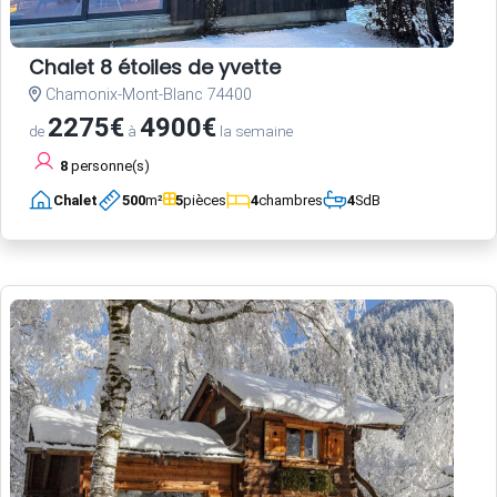
Chalet 8 étoiles de yvette
Chamonix-Mont-Blanc 74400
2275€
4900€
de
à
la semaine
8
personne(s)
Chalet
500
m²
5
pièces
4
chambres
4
SdB