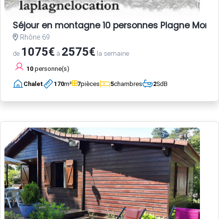
Séjour en montagne 10 personnes Plagne Monta
Rhône 69
1075€
2575€
de
à
la semaine
10
personne(s)
Chalet
170
m²
7
pièces
5
chambres
2
SdB