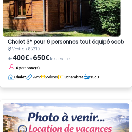
Chalet 3* pour 6 personnes tout équipé secteur
Ventron 88310
400€
650€
de
à
la semaine
6
personne(s)
Chalet
99
m²
6
pièces
3
chambres
1
SdB