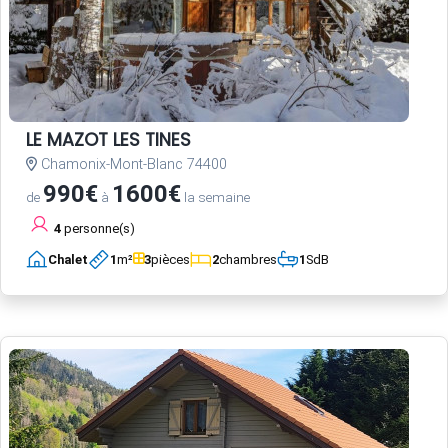
LE MAZOT LES TINES
Chamonix-Mont-Blanc 74400
990€
1600€
de
à
la semaine
4
personne(s)
Chalet
1
m²
3
pièces
2
chambres
1
SdB