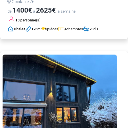
Occitanie 76
1400€
2625€
de
à
la semaine
10
personne(s)
Chalet
125
m²
5
pièces
4
chambres
2
SdB