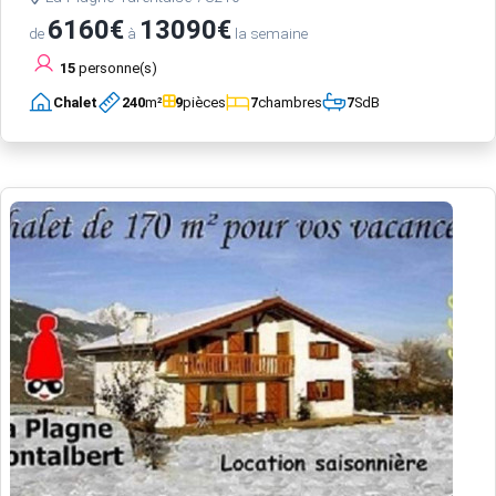
6160€
13090€
de
à
la semaine
15
personne(s)
Chalet
240
m²
9
pièces
7
chambres
7
SdB