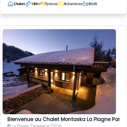
Chalet
180
m²
7
pièces
5
chambres
5
SdB
Bienvenue au Chalet Montaska La Plagne Paradis
La Plagne Tarentaise 73210