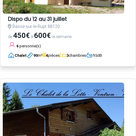
Dispo du 12 au 31 juillet
Basse-sur-le-Rupt 88120
450€
600€
de
à
la semaine
6
personne(s)
Chalet
90
m²
4
pièces
3
chambres
1
SdB