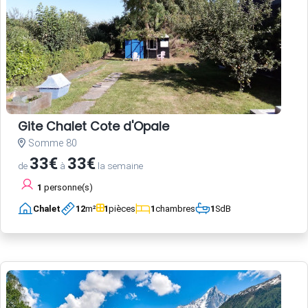
Gite Chalet Cote d'Opale
Somme 80
33€
33€
de
à
la semaine
1
personne(s)
Chalet
12
m²
1
pièces
1
chambres
1
SdB