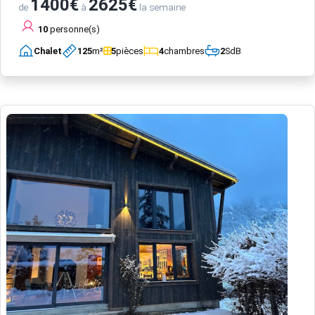
1400€
2625€
de
à
la semaine
10
personne(s)
Chalet
125
m²
5
pièces
4
chambres
2
SdB