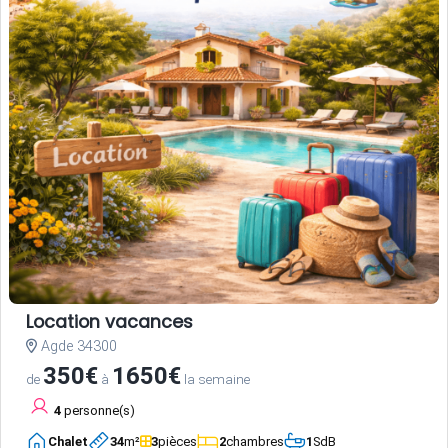
Location vacances
Agde 34300
350€
1650€
de
à
la semaine
4
personne(s)
Chalet
34
m²
3
pièces
2
chambres
1
SdB