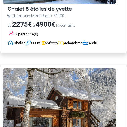
Chalet 8 étoiles de yvette
Chamonix-Mont-Blanc 74400
2275€
4900€
de
à
la semaine
8
personne(s)
Chalet
500
m²
5
pièces
4
chambres
4
SdB