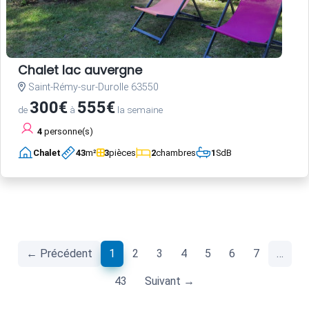
Chalet lac auvergne
Saint-Rémy-sur-Durolle 63550
300€
555€
de
à
la semaine
4
personne(s)
Chalet
43
m²
3
pièces
2
chambres
1
SdB
(current)
← Précédent
1
2
3
4
5
6
7
…
43
Suivant →