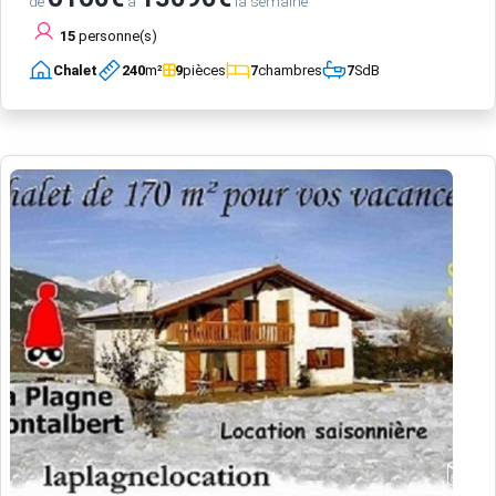
de
à
la semaine
15
personne(s)
Chalet
240
m²
9
pièces
7
chambres
7
SdB