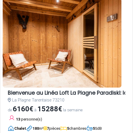
Bienvenue au Linéa Loft La Plagne Paradiski: l
La Plagne Tarentaise 73210
6160€
15288€
de
à
la semaine
13
personne(s)
Chalet
180
m²
7
pièces
5
chambres
5
SdB