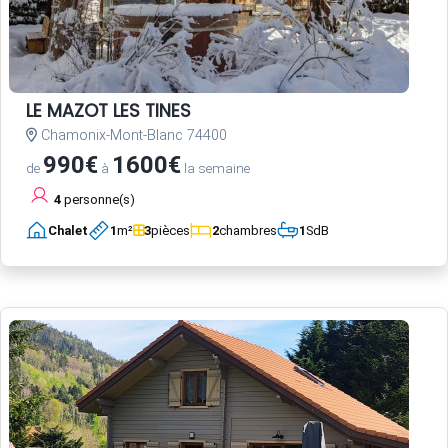
LE MAZOT LES TINES
Chamonix-Mont-Blanc 74400
990€
1600€
de
à
la semaine
4
personne(s)
Chalet
1
m²
3
pièces
2
chambres
1
SdB