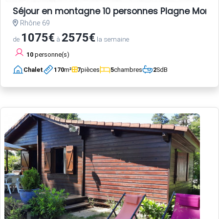
Séjour en montagne 10 personnes Plagne Monta
Rhône 69
1075€
2575€
de
à
la semaine
10
personne(s)
Chalet
170
m²
7
pièces
5
chambres
2
SdB