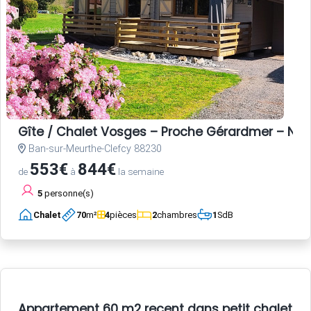
Gîte / Chalet Vosges – Proche Gérardmer – Nat
Ban-sur-Meurthe-Clefcy 88230
553€
844€
de
à
la semaine
5
personne(s)
Chalet
70
m²
4
pièces
2
chambres
1
SdB
Appartement 60 m2 recent dans petit chalet a 