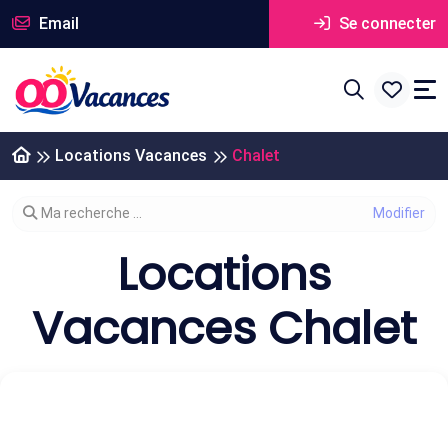
Email
Se connecter
Locations Vacances
Chalet
Modifier votre recherche
Ma recherche ...
Locations
Vacances Chalet