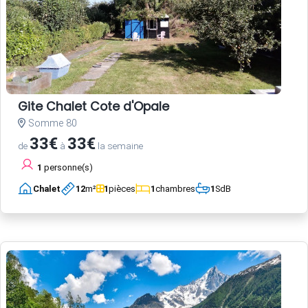
Gite Chalet Cote d'Opale
Somme 80
33€
33€
de
à
la semaine
1
personne(s)
Chalet
12
m²
1
pièces
1
chambres
1
SdB