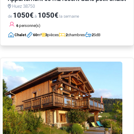
Huez 38750
1050€
1050€
de
à
la semaine
6
personne(s)
Chalet
60
m²
3
pièces
2
chambres
2
SdB