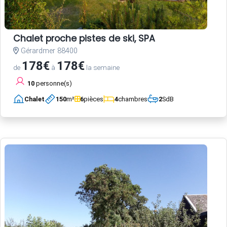
Chalet proche pistes de ski, SPA
Gérardmer 88400
178€
178€
de
à
la semaine
10
personne(s)
Chalet
150
m²
6
pièces
4
chambres
2
SdB