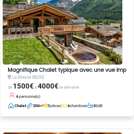
Magnifique Chalet typique avec une vue impec
La Bresse 88250
1500€
4000€
de
à
la semaine
6
personne(s)
Chalet
250
m²
7
pièces
6
chambres
5
SdB