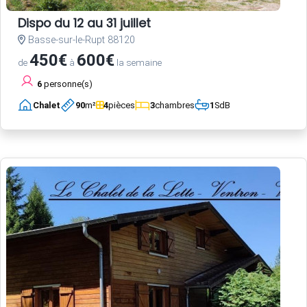
Dispo du 12 au 31 juillet
Basse-sur-le-Rupt 88120
450€
600€
de
à
la semaine
6
personne(s)
Chalet
90
m²
4
pièces
3
chambres
1
SdB