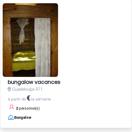
bungalow vacances
Guadeloupe 971
€
à partir de
la semaine
2
personne(s)
Bungalow