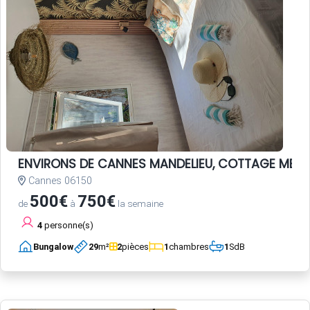
ENVIRONS DE CANNES MANDELIEU, COTTAGE MER c
Cannes 06150
500€
750€
de
à
la semaine
4
personne(s)
Bungalow
29
m²
2
pièces
1
chambres
1
SdB