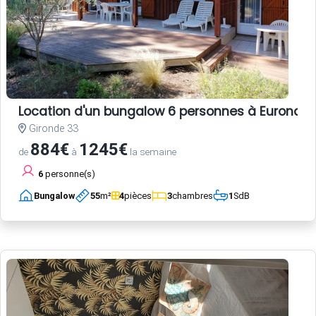
Location d'un bungalow 6 personnes à Euronat
Gironde 33
884€
1245€
de
à
la semaine
6
personne(s)
Bungalow
55
m²
4
pièces
3
chambres
1
SdB