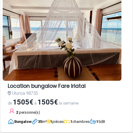
Location bungalow Fare Iriatai
Uturoa 98735
1505€
1505€
de
à
la semaine
2
personne(s)
Bungalow
35
m²
1
pièces
1
chambres
1
SdB