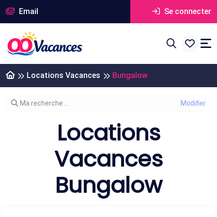
Email
Se connecter
Locations Vacances
Bungalow
Modifier votre recherche
Ma recherche ...
Locations
Vacances
Bungalow