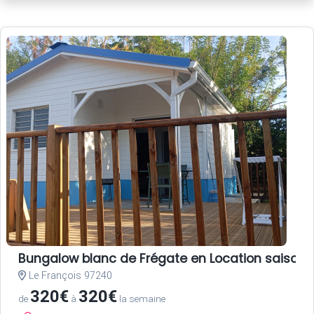
Bungalow blanc de Frégate en Location saisonni
Le François 97240
320€
320€
de
à
la semaine