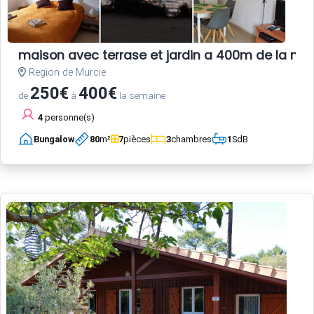
maison avec terrase et jardin a 400m de la me
Region de Murcie
250€
400€
de
à
la semaine
4
personne(s)
Bungalow
80
m²
7
pièces
3
chambres
1
SdB