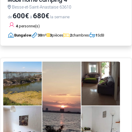
Mobil home camping 4*
Besse-et-Saint-Anastaise 63610
600€
680€
de
à
la semaine
4
personne(s)
Bungalow
30
m²
3
pièces
2
chambres
1
SdB