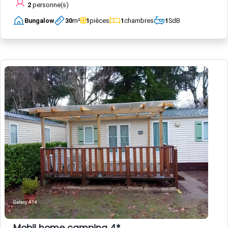
2
personne(s)
Bungalow
30
m²
1
pièces
1
chambres
1
SdB