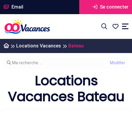
Email
Se connecter
Locations Vacances
Bateau
Modifier votre recherche
Ma recherche ...
Locations
Vacances Bateau