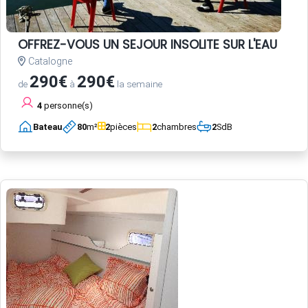
OFFREZ-VOUS UN SEJOUR INSOLITE SUR L'EAU
Catalogne
290€
290€
de
à
la semaine
4
personne(s)
Bateau
80
m²
2
pièces
2
chambres
2
SdB