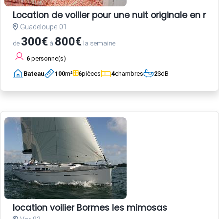
Location de voilier pour une nuit originale en 
Guadeloupe 01
300€
800€
de
à
la semaine
6
personne(s)
Bateau
100
m²
6
pièces
4
chambres
2
SdB
location voilier Bormes les mimosas