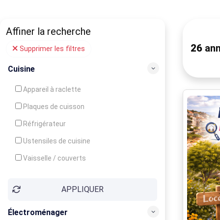
Affiner la recherche
26
ann
Supprimer les filtres
Cuisine
Appareil à raclette
Plaques de cuisson
Réfrigérateur
Ustensiles de cuisine
Vaisselle / couverts
Bouilloire
APPLIQUER
Cafetière
Congélateur
Électroménager