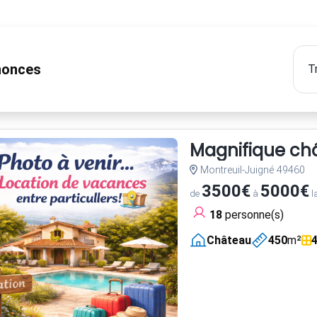
onces
Magnifique châ
Montreuil-Juigné 49460
3500€
5000€
de
à
l
18
personne(s)
Château
450
m²