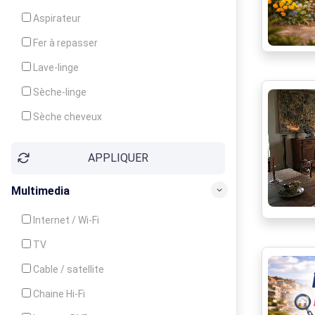
Cuisinière
Aspirateur
Four
Fer à repasser
Grille-pain
Lave-linge
Lave-vaisselle
Sèche-linge
Micro-ondes
Sèche cheveux
APPLIQUER
Multimedia
Internet / Wi-Fi
TV
Cable / satellite
Chaine Hi-Fi