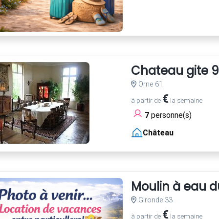
Chateau gite 9
Orne 61
€
à partir de
la semaine
7
personne(s)
Château
Moulin à eau d
Gironde 33
€
à partir de
la semaine