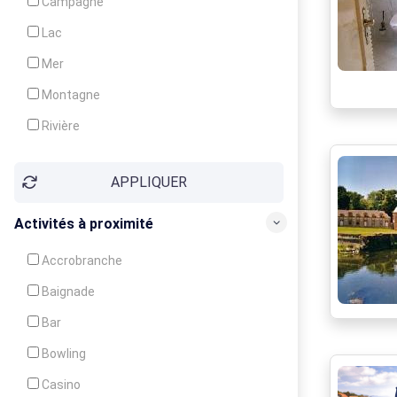
Campagne
Animation
Lac
Mer
Montagne
Rivière
Village
APPLIQUER
Ville
Activités à proximité
Accrobranche
Baignade
Bar
Bowling
Casino