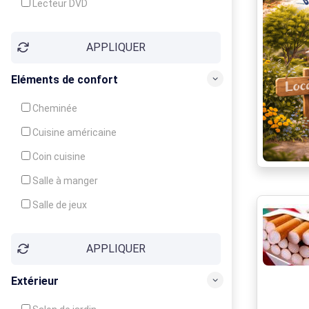
Lecteur DVD
Téléphone
APPLIQUER
Fax
Eléments de confort
Cheminée
Cuisine américaine
Coin cuisine
Salle à manger
Salle de jeux
Cour
APPLIQUER
Jardin
Balcon / Terrasse
Extérieur
Véranda