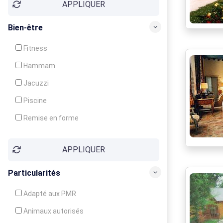
APPLIQUER
Bien-être
Fitness
Hammam
Jacuzzi
Piscine
Remise en forme
Sauna
APPLIQUER
Soins du corps
Particularités
Adapté aux PMR
Animaux autorisés