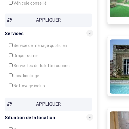
Véhicule conseillé
APPLIQUER
Services
Service de ménage quotidien
Draps fournis
Serviettes de toilette fournies
Location linge
Nettoyage inclus
Nettoyage en supplément
APPLIQUER
Garde d'enfants
Crèche
Situation de la location
Club enfants