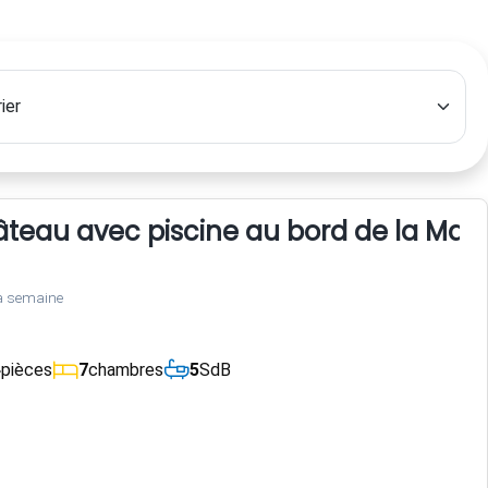
teau avec piscine au bord de la May
a semaine
4
pièces
7
chambres
5
SdB