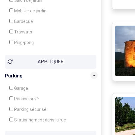
Salon de jardin
Local à ski
Mobilier de jardin
Climatisation
Barbecue
Ventilateur
Transats
Ping-pong
Baby-foot
APPLIQUER
Jeux d'enfants
Parking
Garage
Parking privé
Parking sécurisé
Stationnement dans la rue