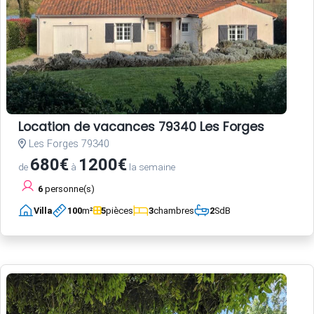
Location de vacances 79340 Les Forges
Les Forges 79340
680€
1200€
de
à
la semaine
6
personne(s)
Villa
100
m²
5
pièces
3
chambres
2
SdB