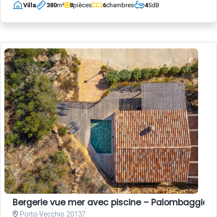
Villa
380
m²
8
pièces
6
chambres
4
SdB
Bergerie vue mer avec piscine – Palombaggia, 
Porto-Vecchio 20137