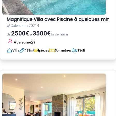
Magnifique Villa avec Piscine à quelques minute
Calenzana 20214
2500€
3500€
de
à
la semaine
6
personne(s)
Villa
132
m²
4
pièces
3
chambres
1
SdB