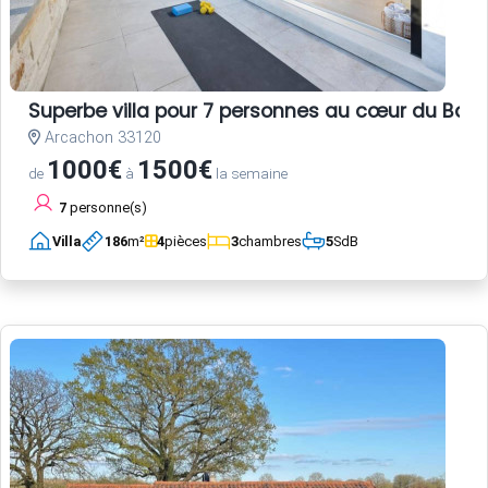
Superbe villa pour 7 personnes au cœur du Bass
Arcachon 33120
1000€
1500€
de
à
la semaine
7
personne(s)
Villa
186
m²
4
pièces
3
chambres
5
SdB