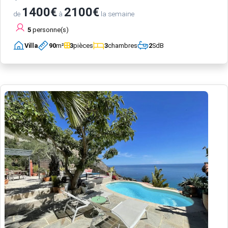
1400€
2100€
de
à
la semaine
5
personne(s)
Villa
90
m²
3
pièces
3
chambres
2
SdB