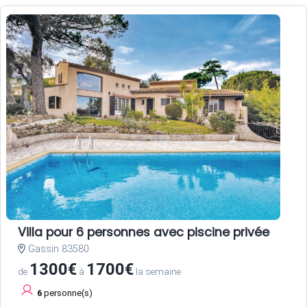
Villa pour 6 personnes avec piscine privée
Gassin 83580
1300€
1700€
de
à
la semaine
6
personne(s)