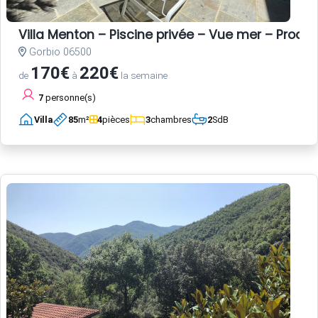
Villa Menton – Piscine privée – Vue mer – Proche
Gorbio 06500
170€
220€
de
à
la semaine
7
personne(s)
Villa
85
m²
4
pièces
3
chambres
2
SdB