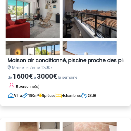
Maison air conditionné, piscine proche des plag
Marseille 7ème 13007
1600€
3000€
de
à
la semaine
8
personne(s)
Villa
150
m²
5
pièces
4
chambres
2
SdB