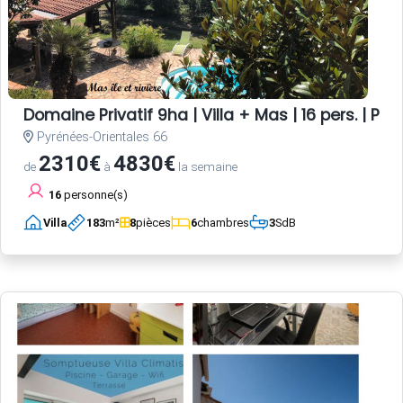
Domaine Privatif 9ha | Villa + Mas | 16 pers. | Pisc
Pyrénées-Orientales 66
2310€
4830€
de
à
la semaine
16
personne(s)
Villa
183
m²
8
pièces
6
chambres
3
SdB