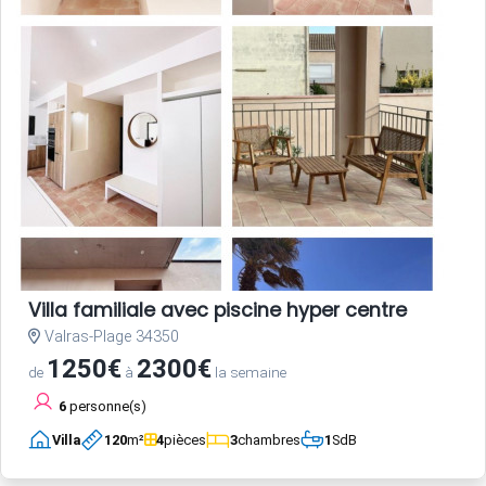
Villa familiale avec piscine hyper centre
Valras-Plage 34350
1250€
2300€
de
à
la semaine
6
personne(s)
Villa
120
m²
4
pièces
3
chambres
1
SdB