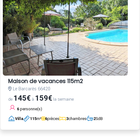
Maison de vacances 115m2
Le Barcarès 66420
145€
159€
de
à
la semaine
6
personne(s)
Villa
115
m²
6
pièces
3
chambres
2
SdB