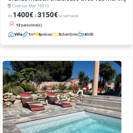
Criel-sur-Mer 76910
1400€
3150€
de
à
la semaine
12
personne(s)
Villa
1
m²
6
pièces
5
chambres
4
SdB