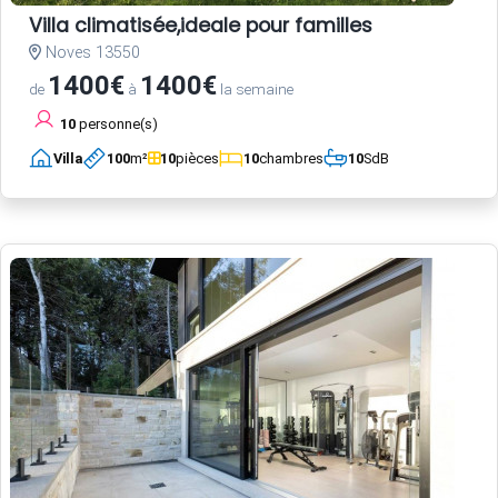
Villa climatisée,ideale pour familles
Noves 13550
1400€
1400€
de
à
la semaine
10
personne(s)
Villa
100
m²
10
pièces
10
chambres
10
SdB