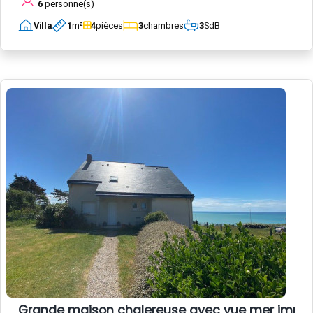
6
personne(s)
Villa
1
m²
4
pièces
3
chambres
3
SdB
Grande maison chalereuse avec vue mer impre