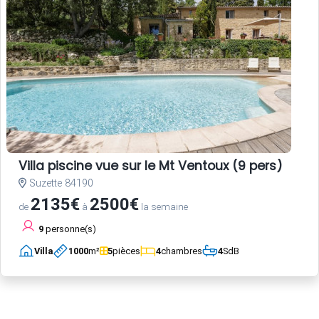
Villa piscine vue sur le Mt Ventoux (9 pers)
Suzette 84190
2135€
2500€
de
à
la semaine
9
personne(s)
Villa
1000
m²
5
pièces
4
chambres
4
SdB