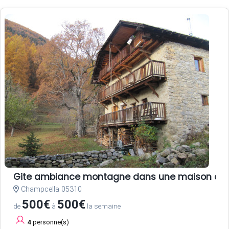
Gite ambiance montagne dans une maison anc
Champcella 05310
500€
500€
de
à
la semaine
4
personne(s)