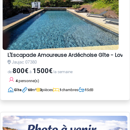
L'Escapade Amoureuse Ardéchoise Gîte - Love Room
Jaujac 07380
800€
1500€
de
à
la semaine
4
personne(s)
Gîte
60
m²
3
pièces
1
chambres
1
SdB