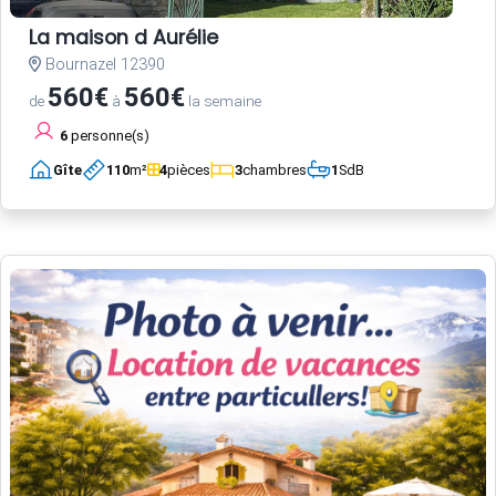
La maison d Aurélie
Bournazel 12390
560€
560€
de
à
la semaine
6
personne(s)
Gîte
110
m²
4
pièces
3
chambres
1
SdB