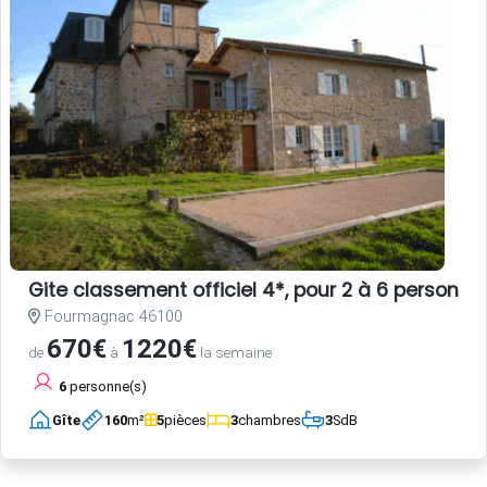
Gite classement officiel 4*, pour 2 à 6 person
Fourmagnac 46100
670€
1220€
de
à
la semaine
6
personne(s)
Gîte
160
m²
5
pièces
3
chambres
3
SdB