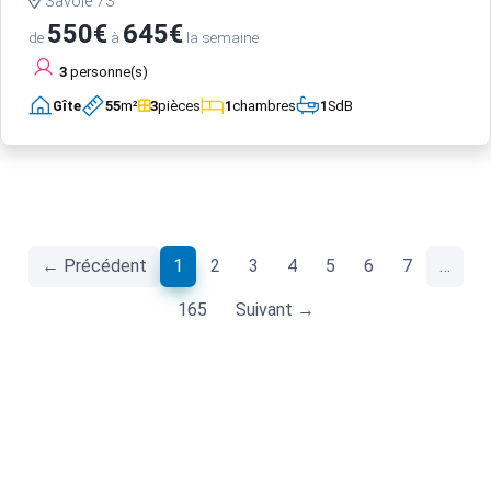
Savoie 73
550€
645€
de
à
la semaine
3
personne(s)
Gîte
55
m²
3
pièces
1
chambres
1
SdB
(current)
← Précédent
1
2
3
4
5
6
7
…
165
Suivant →