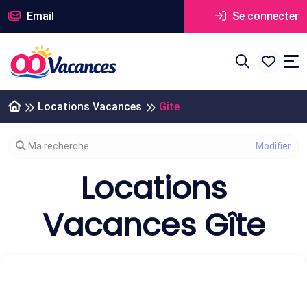
Email
Se connecter
Locations Vacances
Gîte
Modifier votre recherche
Ma recherche ...
Locations
Vacances Gîte