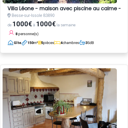
Villa Léone - maison avec piscine au calme - 2
Besse-sur-Issole 83890
1000€
1000€
de
à
la semaine
8
personne(s)
Gîte
150
m²
5
pièces
4
chambres
3
SdB