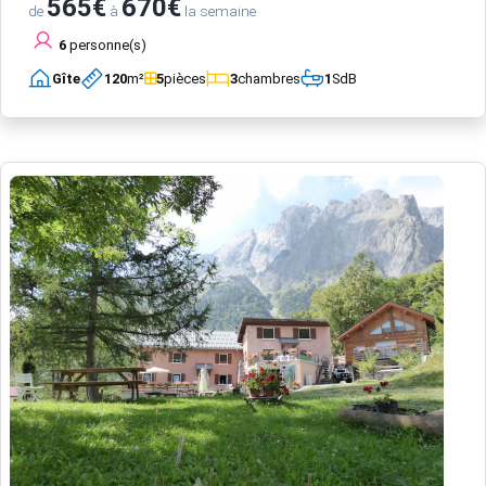
565€
670€
de
à
la semaine
6
personne(s)
Gîte
120
m²
5
pièces
3
chambres
1
SdB