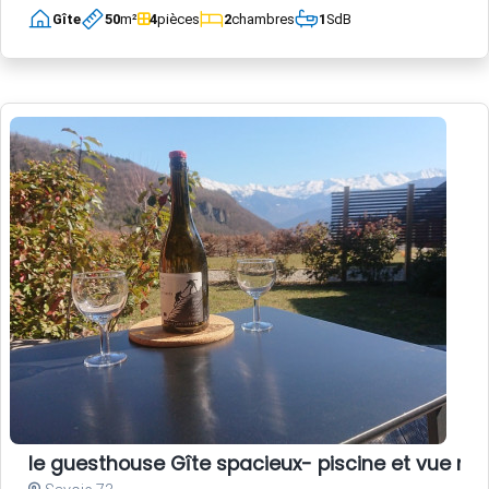
Gîte
50
m²
4
pièces
2
chambres
1
SdB
le guesthouse Gîte spacieux- piscine et vue m