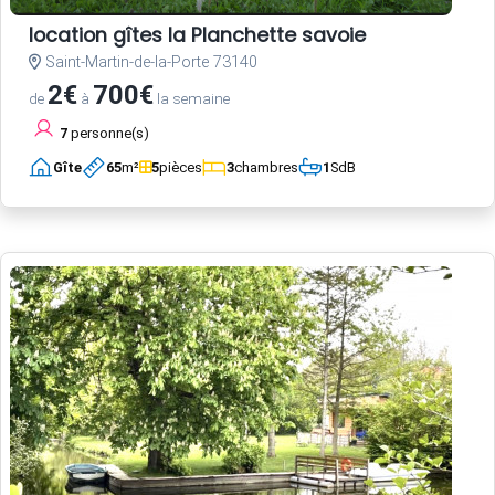
location gîtes la Planchette savoie
Saint-Martin-de-la-Porte 73140
2€
700€
de
à
la semaine
7
personne(s)
Gîte
65
m²
5
pièces
3
chambres
1
SdB