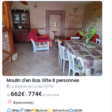
Moulin d'en Bas Gîte 8 personnes
La Bastide-de-Lordat 09700
662€
774€
de
à
la semaine
8
personne(s)
Gîte
120
m²
5
pièces
4
chambres
2
SdB