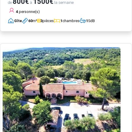
800€
1500€
de
à
la semaine
4
personne(s)
Gîte
60
m²
3
pièces
1
chambres
1
SdB