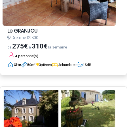
Le GRANJOU
Dreuilhe 09300
275€
310€
de
à
la semaine
4
personne(s)
Gîte
50
m²
3
pièces
2
chambres
1
SdB