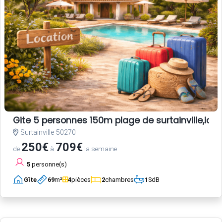
Gite 5 personnes 150m plage de surtainville,ideal
Surtainville 50270
250€
709€
de
à
la semaine
5
personne(s)
Gîte
69
m²
4
pièces
2
chambres
1
SdB