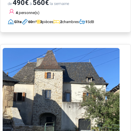
490€
560€
de
à
la semaine
4
personne(s)
Gîte
60
m²
3
pièces
2
chambres
1
SdB