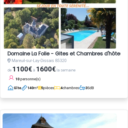
Domaine La Folie - Gites et Chambres d'hôtes 
Mareuil-sur-Lay-Dissais 85320
1100€
1600€
de
à
la semaine
10
personne(s)
Gîte
140
m²
5
pièces
4
chambres
3
SdB