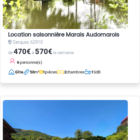
Location saisonnière Marais Audomarois
Serques 62910
470€
570€
de
à
la semaine
6
personne(s)
Gîte
50
m²
1
pièces
2
chambres
1
SdB