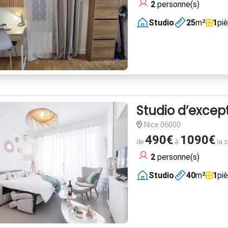
2
personne(s)
Studio
25
m²
1
pi
Studio d’excep
Nice 06000
490€
1090€
de
à
la 
2
personne(s)
Studio
40
m²
1
pi