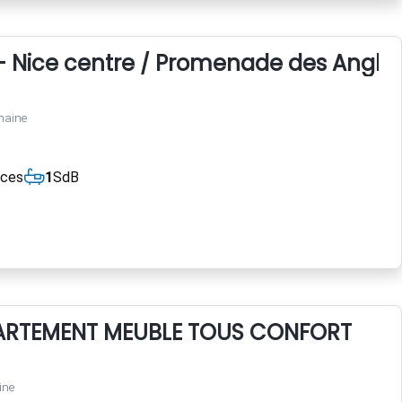
- Nice centre / Promenade des Anglai
maine
èces
1
SdB
ARTEMENT MEUBLE TOUS CONFORT
ine