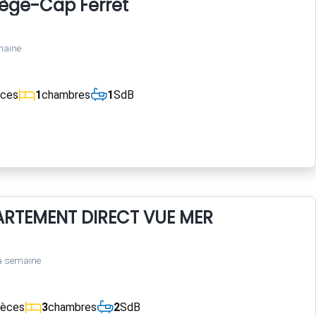
Lège-Cap Ferret
maine
èces
1
chambres
1
SdB
RTEMENT DIRECT VUE MER
a semaine
ièces
3
chambres
2
SdB