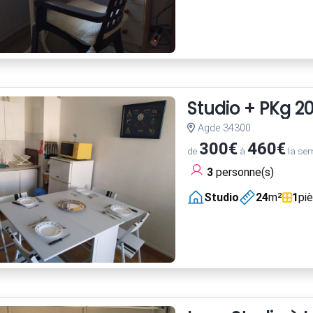
Studio + PKg 2
Agde 34300
300€
460€
de
à
la se
3
personne(s)
Studio
24
m²
1
pi