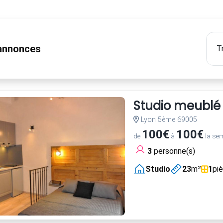
nnonces
Studio meublé 
Lyon 5ème 69005
100€
100€
de
à
la se
3
personne(s)
Studio
23
m²
1
pi