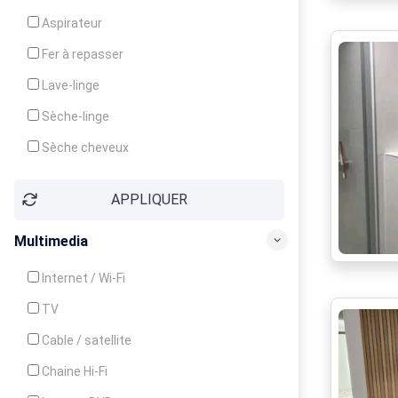
Cuisinière
Aspirateur
Four
Fer à repasser
Grille-pain
Lave-linge
Lave-vaisselle
Sèche-linge
Micro-ondes
Sèche cheveux
APPLIQUER
Multimedia
Internet / Wi-Fi
TV
Cable / satellite
Chaine Hi-Fi