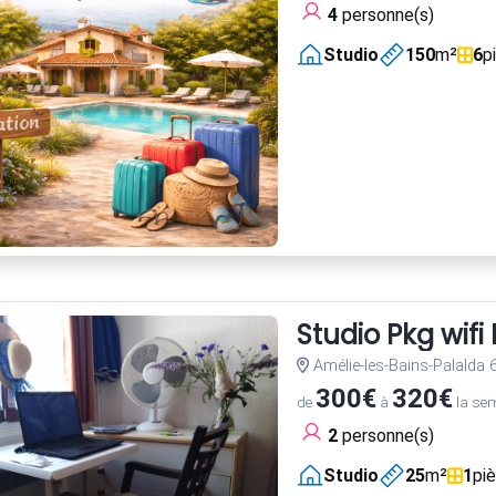
4
personne(s)
Studio
150
m²
6
p
Studio Pkg wif
Amélie-les-Bains-Palalda
300€
320€
de
à
la se
2
personne(s)
Studio
25
m²
1
pi