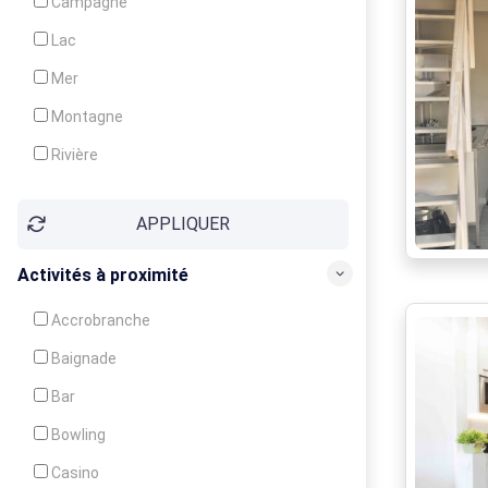
Campagne
Animation
Lac
Mer
Montagne
Rivière
Village
APPLIQUER
Ville
Activités à proximité
Accrobranche
Baignade
Bar
Bowling
Casino