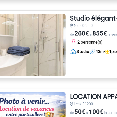
Studio élégant
Nice 06000
260€
855€
de
à
la se
2
personne(s)
Studio
43
m²
1
pi
LOCATION APP
Léaz 01200
50€
100€
de
à
la sema