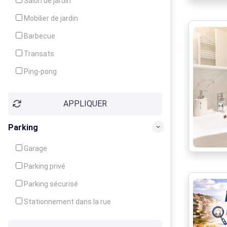
Salon de jardin
Local à ski
Mobilier de jardin
Climatisation
Barbecue
Ventilateur
Transats
Ping-pong
Baby-foot
APPLIQUER
Jeux d'enfants
Parking
Garage
Parking privé
Parking sécurisé
Stationnement dans la rue