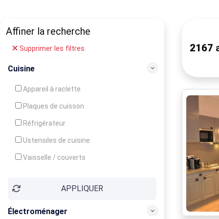
Affiner la recherche
2167
a
Supprimer les filtres
Cuisine
Appareil à raclette
Plaques de cuisson
Réfrigérateur
Ustensiles de cuisine
Vaisselle / couverts
Bouilloire
APPLIQUER
Cafetière
Congélateur
Électroménager