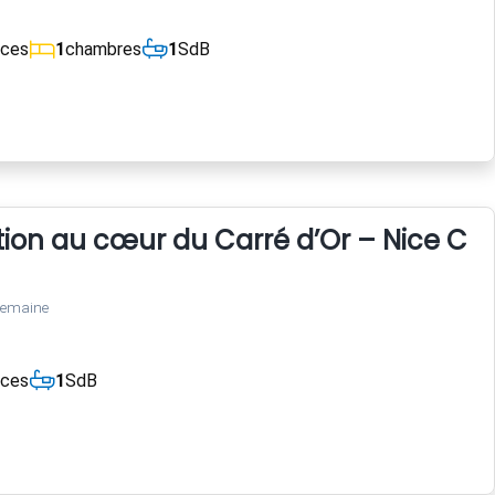
èces
1
chambres
1
SdB
tion au cœur du Carré d’Or – Nice Cen
semaine
èces
1
SdB