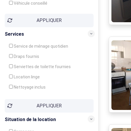
Véhicule conseillé
APPLIQUER
Services
Service de ménage quotidien
Draps fournis
Serviettes de toilette fournies
Location linge
Nettoyage inclus
Nettoyage en supplément
APPLIQUER
Garde d'enfants
Crèche
Situation de la location
Club enfants