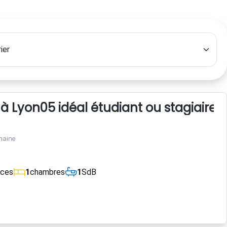
à Lyon05 idéal étudiant ou stagiaire
maine
èces
1
chambres
1
SdB