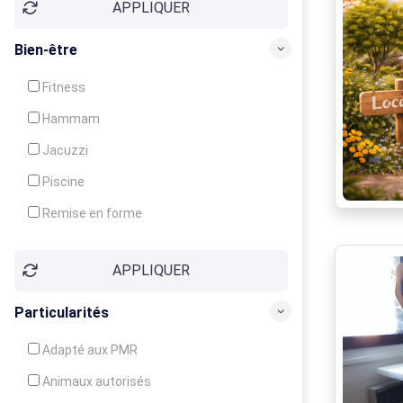
APPLIQUER
Bien-être
Fitness
Hammam
Jacuzzi
Piscine
Remise en forme
Sauna
APPLIQUER
Soins du corps
Particularités
Adapté aux PMR
Animaux autorisés