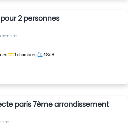
 pour 2 personnes
a semaine
èces
1
chambres
1
SdB
tecte paris 7ème arrondissement
maine