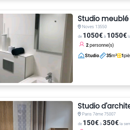
Studio meublé
Noves 13550
1050€
1050€
de
à
l
2
personne(s)
Studio
35
m²
1
pi
Studio d'archi
Paris 7ème 75007
150€
350€
de
à
la se