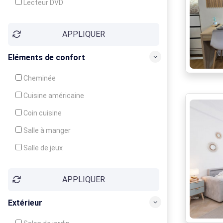
Lecteur DVD
Téléphone
APPLIQUER
Fax
Eléments de confort
Cheminée
Cuisine américaine
Coin cuisine
Salle à manger
Salle de jeux
Cour
APPLIQUER
Jardin
Balcon / Terrasse
Extérieur
Véranda