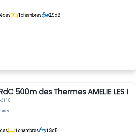
ièces
1
chambres
2
SdB
i RdC 500m des Thermes AMELIE LES BA
 66110
maine
èces
1
chambres
1
SdB