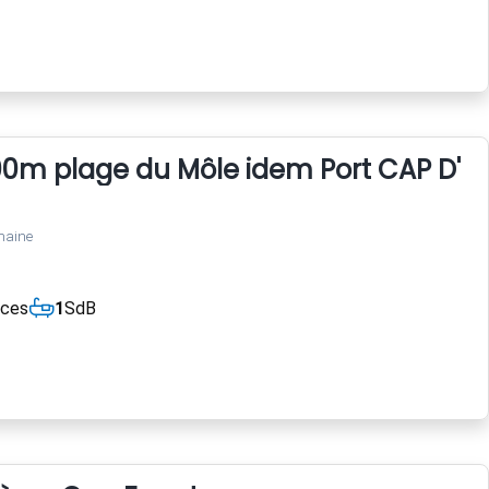
00m plage du Môle idem Port CAP D'A
maine
èces
1
SdB