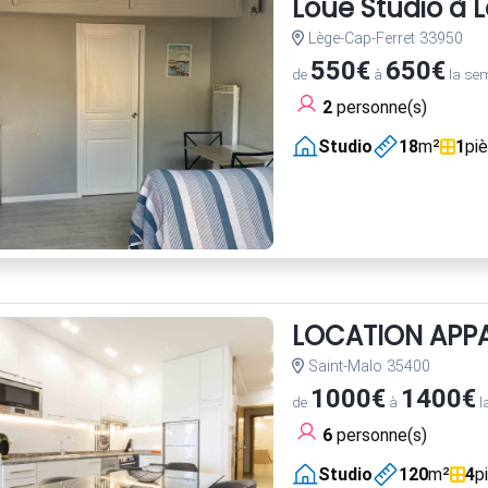
Loue Studio à 
Lège-Cap-Ferret 33950
550€
650€
de
à
la se
2
personne(s)
Studio
18
m²
1
pi
LOCATION APPA
Saint-Malo 35400
1000€
1400€
de
à
l
6
personne(s)
Studio
120
m²
4
p