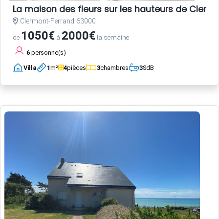
La maison des fleurs sur les hauteurs de Clerm
Clermont-Ferrand 63000
1050€
2000€
de
à
la semaine
6
personne(s)
Villa
1
m²
4
pièces
3
chambres
3
SdB