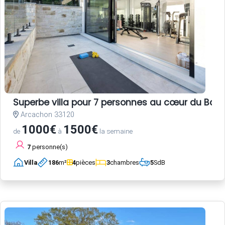
Superbe villa pour 7 personnes au cœur du Bass
Arcachon 33120
1000€
1500€
de
à
la semaine
7
personne(s)
Villa
186
m²
4
pièces
3
chambres
5
SdB