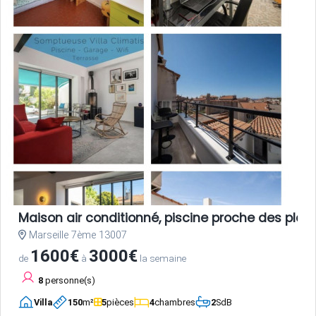
Maison air conditionné, piscine proche des plag
Marseille 7ème 13007
1600€
3000€
de
à
la semaine
8
personne(s)
Villa
150
m²
5
pièces
4
chambres
2
SdB