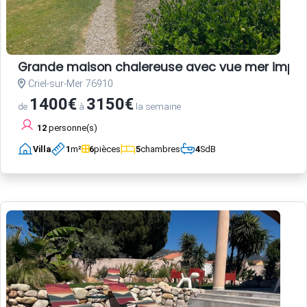
Grande maison chalereuse avec vue mer impre
Criel-sur-Mer 76910
1400€
3150€
de
à
la semaine
12
personne(s)
Villa
1
m²
6
pièces
5
chambres
4
SdB