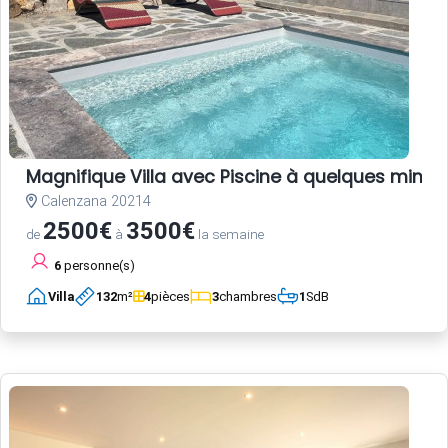
Magnifique Villa avec Piscine à quelques minute
Calenzana 20214
2500€
3500€
de
à
la semaine
6
personne(s)
Villa
132
m²
4
pièces
3
chambres
1
SdB