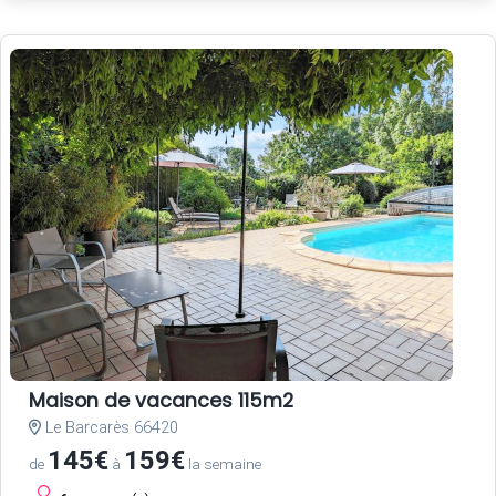
Maison de vacances 115m2
Le Barcarès 66420
145€
159€
de
à
la semaine