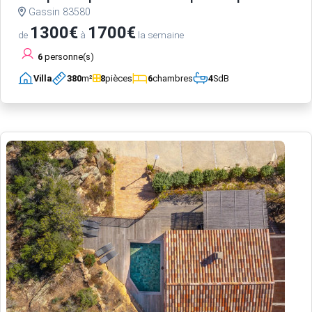
Gassin 83580
1300€
1700€
de
à
la semaine
6
personne(s)
Villa
380
m²
8
pièces
6
chambres
4
SdB