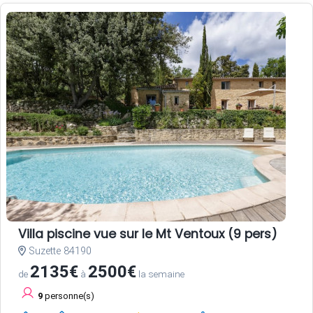
Villa piscine vue sur le Mt Ventoux (9 pers)
Suzette 84190
2135€
2500€
de
à
la semaine
9
personne(s)