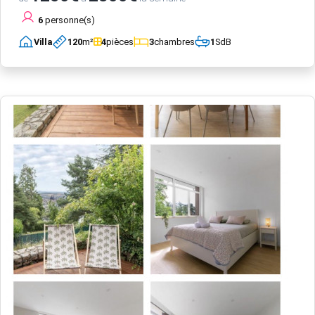
6
personne(s)
Villa
120
m²
4
pièces
3
chambres
1
SdB