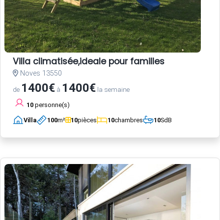
Villa climatisée,ideale pour familles
Noves 13550
1400€
1400€
de
à
la semaine
10
personne(s)
Villa
100
m²
10
pièces
10
chambres
10
SdB