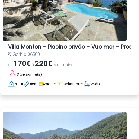
Villa Menton – Piscine privée – Vue mer – Proche
Gorbio 06500
170€
220€
de
à
la semaine
7
personne(s)
Villa
85
m²
4
pièces
3
chambres
2
SdB