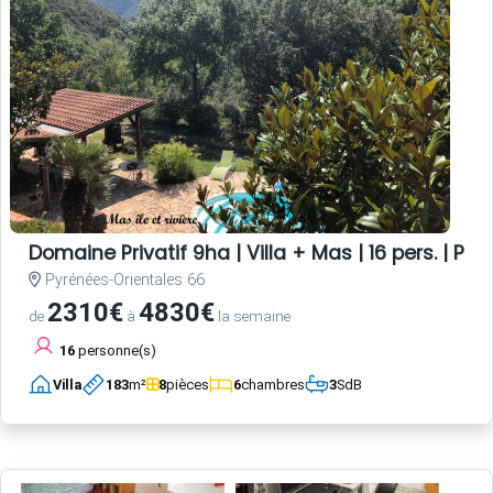
Domaine Privatif 9ha | Villa + Mas | 16 pers. | Pisc
Pyrénées-Orientales 66
2310€
4830€
de
à
la semaine
16
personne(s)
Villa
183
m²
8
pièces
6
chambres
3
SdB