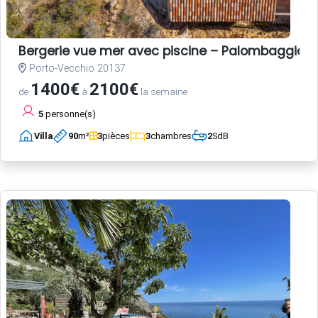
Bergerie vue mer avec piscine – Palombaggia, 
Porto-Vecchio 20137
1400€
2100€
de
à
la semaine
5
personne(s)
Villa
90
m²
3
pièces
3
chambres
2
SdB