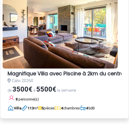
Magnifique Villa avec Piscine à 2km du centre-vi
Calvi 20260
3500€
5500€
de
à
la semaine
8
personne(s)
Villa
113
m²
5
pièces
4
chambres
4
SdB