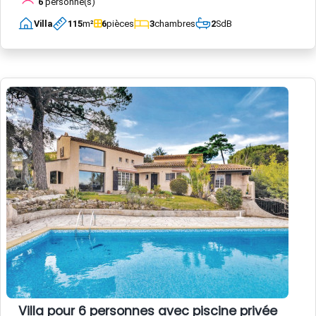
6
personne(s)
Villa
115
m²
6
pièces
3
chambres
2
SdB
Villa pour 6 personnes avec piscine privée