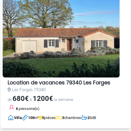
Location de vacances 79340 Les Forges
Les Forges 79340
680€
1200€
de
à
la semaine
6
personne(s)
Villa
100
m²
5
pièces
3
chambres
2
SdB