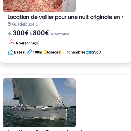
Location de voilier pour une nuit originale en 
Guadeloupe 01
300€
800€
de
à
la semaine
6
personne(s)
Bateau
100
m²
6
pièces
4
chambres
2
SdB