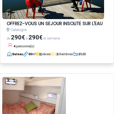
OFFREZ-VOUS UN SEJOUR INSOLITE SUR L'EAU
Catalogne
290€
290€
de
à
la semaine
4
personne(s)
Bateau
80
m²
2
pièces
2
chambres
2
SdB