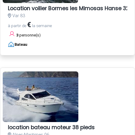
Location voilier Bormes les Mimosas Hanse 325 
Var 83
€
à partir de
la semaine
3
personne(s)
Bateau
location bateau moteur 38 pieds
Alpes-Maritimes 06