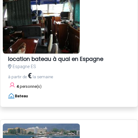
location bateau à quai en Espagne
Espagne ES
€
à partir de
la semaine
4
personne(s)
Bateau