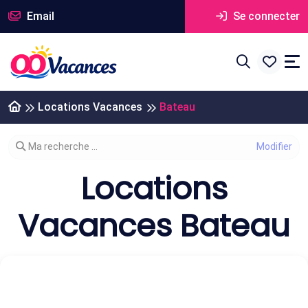
Email
Se connecter
Locations Vacances
Bateau
Modifier votre recherche
Ma recherche ...
Locations
Vacances Bateau