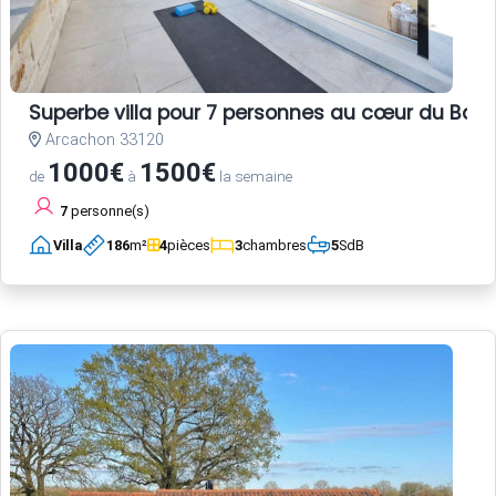
Superbe villa pour 7 personnes au cœur du Bass
Arcachon 33120
1000€
1500€
de
à
la semaine
7
personne(s)
Villa
186
m²
4
pièces
3
chambres
5
SdB