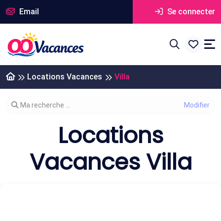
Email
Se connecter
Locations Vacances
Villa
Modifier votre recherche
Ma recherche ...
Locations
Vacances Villa