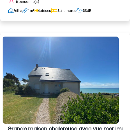
6
personne(s)
Villa
1
m²
4
pièces
3
chambres
3
SdB
Grande maison chalereuse avec vue mer impre