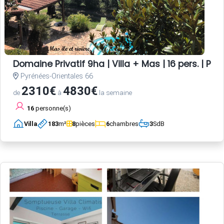
Domaine Privatif 9ha | Villa + Mas | 16 pers. | Pisc
Pyrénées-Orientales 66
2310€
4830€
de
à
la semaine
16
personne(s)
Villa
183
m²
8
pièces
6
chambres
3
SdB