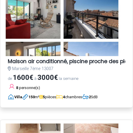
Maison air conditionné, piscine proche des plag
Marseille 7ème 13007
1600€
3000€
de
à
la semaine
8
personne(s)
Villa
150
m²
5
pièces
4
chambres
2
SdB