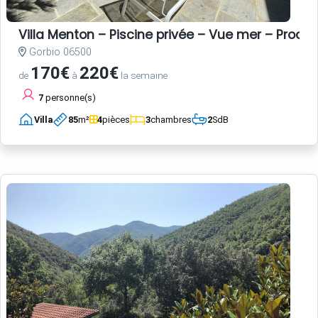
Villa Menton – Piscine privée – Vue mer – Proche
Gorbio 06500
170€
220€
de
à
la semaine
7
personne(s)
Villa
85
m²
4
pièces
3
chambres
2
SdB