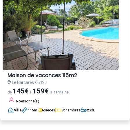
Maison de vacances 115m2
Le Barcarès 66420
145€
159€
de
à
la semaine
6
personne(s)
Villa
115
m²
6
pièces
3
chambres
2
SdB