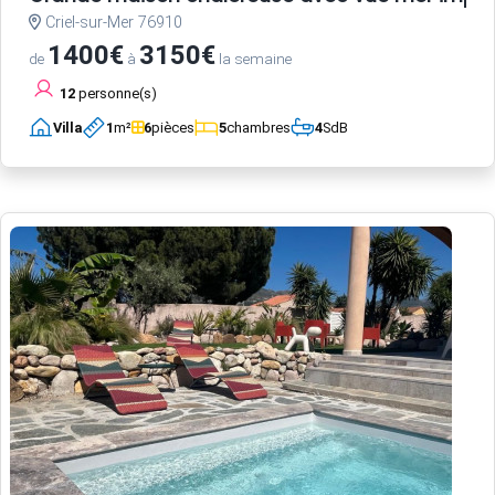
Criel-sur-Mer 76910
1400€
3150€
de
à
la semaine
12
personne(s)
Villa
1
m²
6
pièces
5
chambres
4
SdB