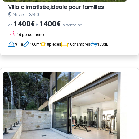
Villa climatisée,ideale pour familles
Noves 13550
1400€
1400€
de
à
la semaine
10
personne(s)
Villa
100
m²
10
pièces
10
chambres
10
SdB