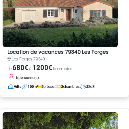
Location de vacances 79340 Les Forges
Les Forges 79340
680€
1200€
de
à
la semaine
6
personne(s)
Villa
100
m²
5
pièces
3
chambres
2
SdB