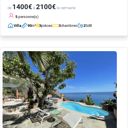
1400€
2100€
de
à
la semaine
5
personne(s)
Villa
90
m²
3
pièces
3
chambres
2
SdB