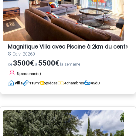
Magnifique Villa avec Piscine à 2km du centre-vi
Calvi 20260
3500€
5500€
de
à
la semaine
8
personne(s)
Villa
113
m²
5
pièces
4
chambres
4
SdB