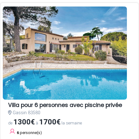
Villa pour 6 personnes avec piscine privée
Gassin 83580
1300€
1700€
de
à
la semaine
6
personne(s)