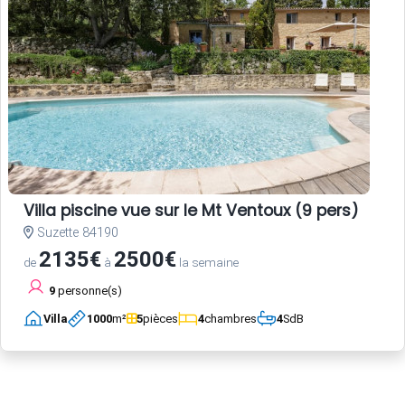
Villa piscine vue sur le Mt Ventoux (9 pers)
Suzette 84190
2135€
2500€
de
à
la semaine
9
personne(s)
Villa
1000
m²
5
pièces
4
chambres
4
SdB