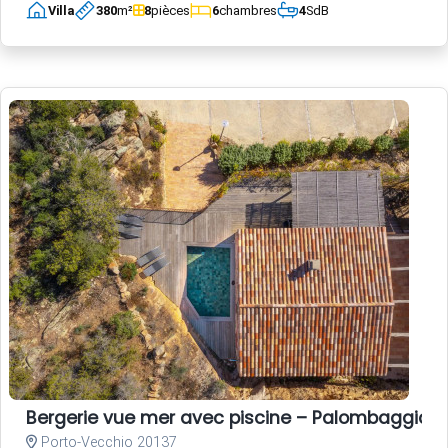
Villa
380
m²
8
pièces
6
chambres
4
SdB
Bergerie vue mer avec piscine – Palombaggia, 
Porto-Vecchio 20137