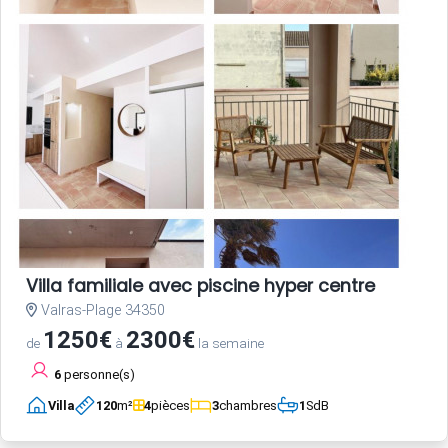
Villa familiale avec piscine hyper centre
Valras-Plage 34350
1250€
2300€
de
à
la semaine
6
personne(s)
Villa
120
m²
4
pièces
3
chambres
1
SdB