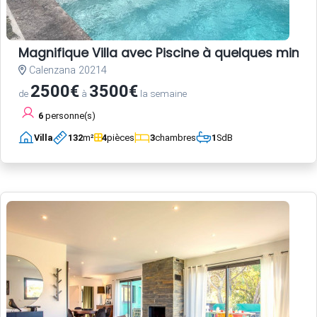
Magnifique Villa avec Piscine à quelques minute
Calenzana 20214
2500€
3500€
de
à
la semaine
6
personne(s)
Villa
132
m²
4
pièces
3
chambres
1
SdB