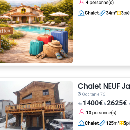
4
personne(s)
Chalet
34
m²
3
pi
Chalet NEUF Ja
Occitanie 76
1400€
2625€
de
à
l
10
personne(s)
Chalet
125
m²
5
p