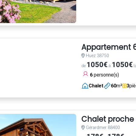
Appartement 60
Huez 38750
1050€
1050€
de
à
l
6
personne(s)
Chalet
60
m²
3
pi
Chalet proche p
Gérardmer 88400