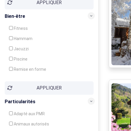
APPLIQUER
Bien-être
Fitness
Hammam
Jacuzzi
Piscine
Remise en forme
Sauna
APPLIQUER
Soins du corps
Particularités
Adapté aux PMR
Animaux autorisés