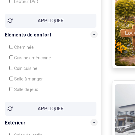
Lecteur DVD
Téléphone
APPLIQUER
Fax
Eléments de confort
Cheminée
Cuisine américaine
Coin cuisine
Salle à manger
Salle de jeux
Cour
APPLIQUER
Jardin
Balcon / Terrasse
Extérieur
Véranda