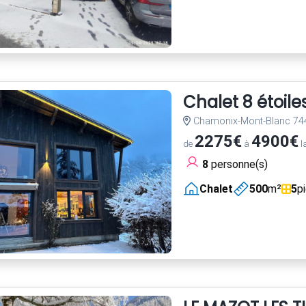
Chalet 8 étoile
Chamonix-Mont-Blanc 74
2275€
4900€
de
à
l
8
personne(s)
Chalet
500
m²
5
p