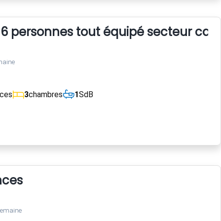
 6 personnes tout équipé secteur cal
maine
èces
3
chambres
1
SdB
nces
semaine