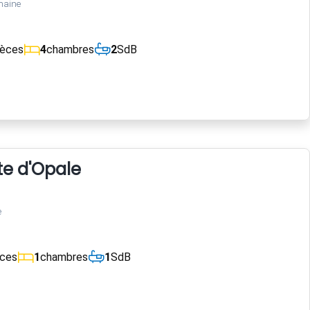
maine
ièces
4
chambres
2
SdB
te d'Opale
e
èces
1
chambres
1
SdB