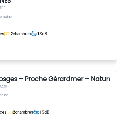
INES
400
semaine
ces
2
chambres
1
SdB
Vosges – Proche Gérardmer – Nature 
8230
maine
èces
2
chambres
1
SdB