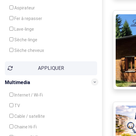
Cuisinière
Aspirateur
Four
Fer à repasser
Grille-pain
Lave-linge
Lave-vaisselle
Sèche-linge
Micro-ondes
Sèche cheveux
APPLIQUER
Multimedia
Internet / Wi-Fi
TV
Cable / satellite
Chaine Hi-Fi