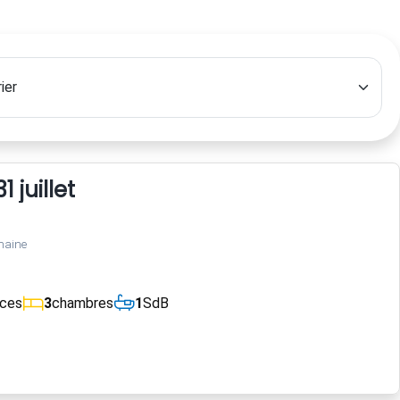
 juillet
maine
èces
3
chambres
1
SdB