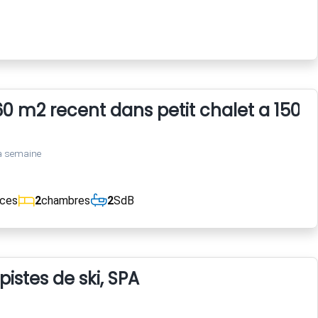
 m2 recent dans petit chalet a 150 
a semaine
èces
2
chambres
2
SdB
istes de ski, SPA