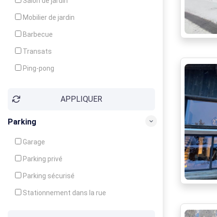
Salon de jardin
Local à ski
Mobilier de jardin
Climatisation
Barbecue
Ventilateur
Transats
Ping-pong
Baby-foot
APPLIQUER
Jeux d'enfants
Parking
Garage
Parking privé
Parking sécurisé
Stationnement dans la rue