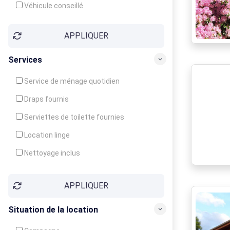
Véhicule conseillé
APPLIQUER
Services
Service de ménage quotidien
Draps fournis
Serviettes de toilette fournies
Location linge
Nettoyage inclus
Nettoyage en supplément
APPLIQUER
Garde d'enfants
Crèche
Situation de la location
Club enfants