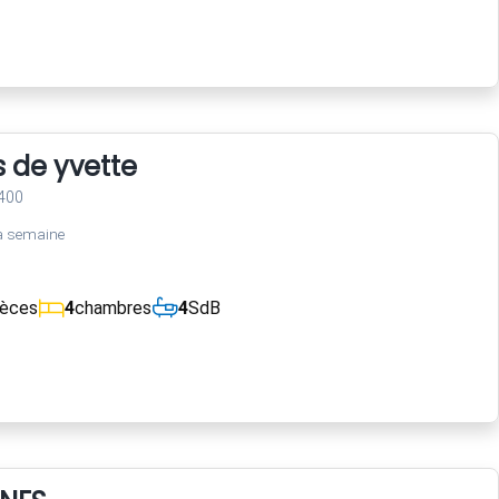
s de yvette
400
a semaine
ièces
4
chambres
4
SdB