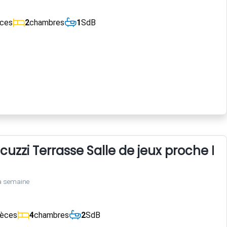
èces
2
chambres
1
SdB
cuzzi Terrasse Salle de jeux proche 
a semaine
ièces
4
chambres
2
SdB