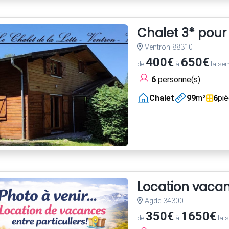
Chalet 3* pour
Ventron 88310
400€
650€
de
à
la se
6
personne(s)
Chalet
99
m²
6
pi
Location vaca
Agde 34300
350€
1650€
de
à
la 