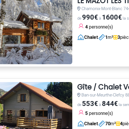
LE MAZOT LES T
Chamonix-Mont-Blanc 74
990€
1600€
de
à
la 
4
personne(s)
Chalet
1
m²
3
piè
Gîte / Chalet 
Ban-sur-Meurthe-Clefcy 8
553€
844€
de
à
la se
5
personne(s)
Chalet
70
m²
4
pi