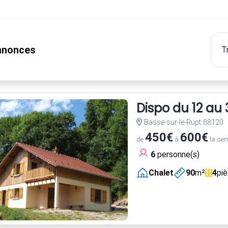
nonces
Dispo du 12 au 31
Basse-sur-le-Rupt 88120
450€
600€
de
à
la se
6
personne(s)
Chalet
90
m²
4
pi