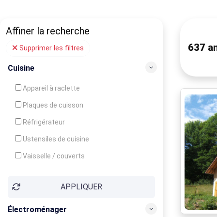
Affiner la recherche
637
an
Supprimer les filtres
Cuisine
Appareil à raclette
Plaques de cuisson
Réfrigérateur
Ustensiles de cuisine
Vaisselle / couverts
Bouilloire
APPLIQUER
Cafetière
Congélateur
Électroménager