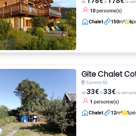
178€
178€
de
à
la se
10
personne(s)
Chalet
150
m²
6
p
Gite Chalet Co
Somme 80
33€
33€
de
à
la semain
1
personne(s)
Chalet
12
m²
1
pi