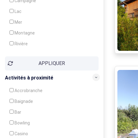
Campagne
Animation
Lac
Mer
Montagne
Rivière
Village
APPLIQUER
Ville
Activités à proximité
Accrobranche
Baignade
Bar
Bowling
Casino