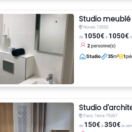
Studio meublé
Noves 13550
1050€
1050€
de
à
l
2
personne(s)
Studio
35
m²
1
pi
Studio d'archi
Paris 7ème 75007
150€
350€
de
à
la se