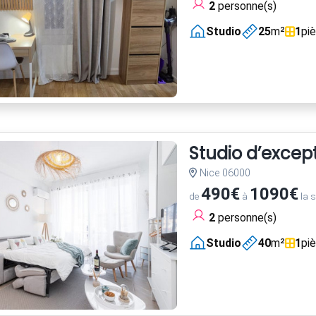
2
personne(s)
Studio
25
m²
1
pi
Studio d’excep
Nice 06000
490€
1090€
de
à
la 
2
personne(s)
Studio
40
m²
1
pi