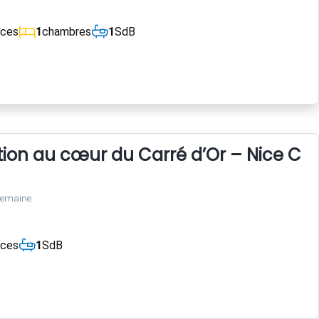
èces
1
chambres
1
SdB
tion au cœur du Carré d’Or – Nice Cen
semaine
èces
1
SdB