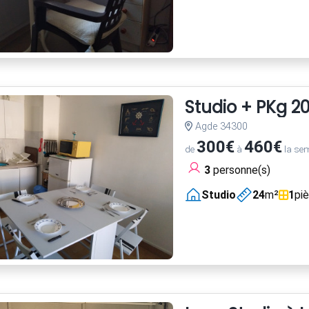
Studio + PKg 2
Agde 34300
300€
460€
de
à
la se
3
personne(s)
Studio
24
m²
1
pi