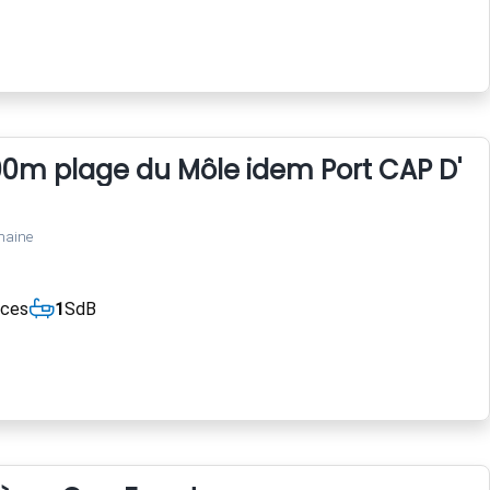
00m plage du Môle idem Port CAP D'A
maine
èces
1
SdB