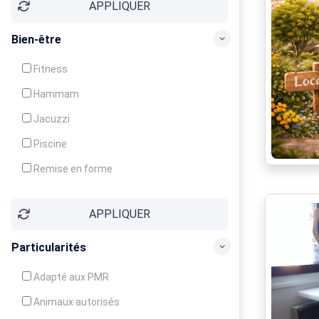
APPLIQUER
Bien-être
Fitness
Hammam
Jacuzzi
Piscine
Remise en forme
Sauna
APPLIQUER
Soins du corps
Particularités
Adapté aux PMR
Animaux autorisés