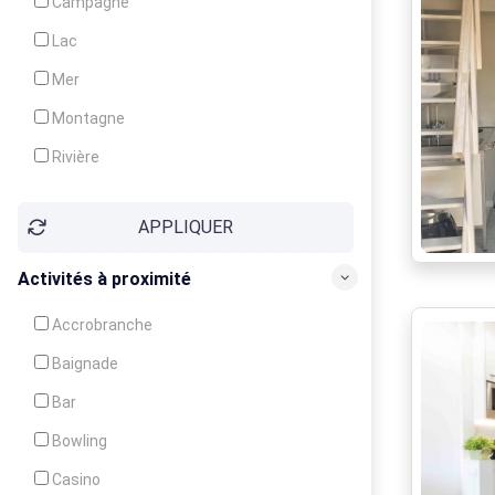
Campagne
Animation
Lac
Mer
Montagne
Rivière
Village
APPLIQUER
Ville
Activités à proximité
Accrobranche
Baignade
Bar
Bowling
Casino