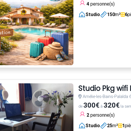
4
personne(s)
Studio
150
m²
6
p
Studio Pkg wif
Amélie-les-Bains-Palalda
300€
320€
de
à
la se
2
personne(s)
Studio
25
m²
1
pi