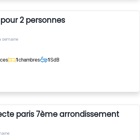
 pour 2 personnes
a semaine
èces
1
chambres
1
SdB
tecte paris 7ème arrondissement
maine