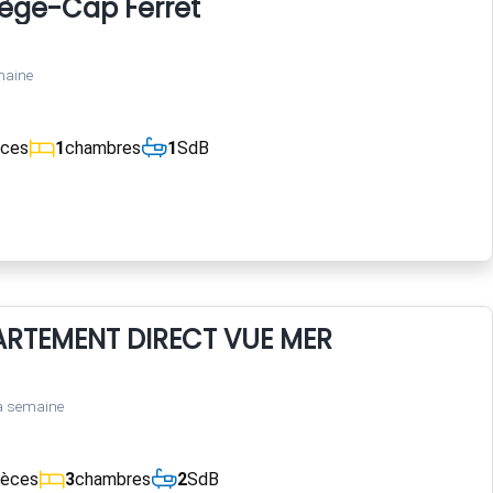
Lège-Cap Ferret
maine
èces
1
chambres
1
SdB
RTEMENT DIRECT VUE MER
a semaine
ièces
3
chambres
2
SdB