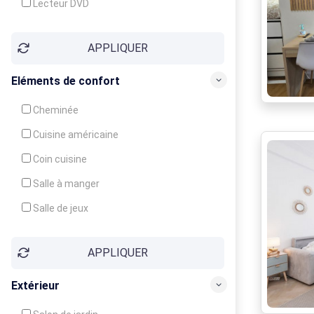
Lecteur DVD
Téléphone
APPLIQUER
Fax
Eléments de confort
Cheminée
Cuisine américaine
Coin cuisine
Salle à manger
Salle de jeux
Cour
APPLIQUER
Jardin
Balcon / Terrasse
Extérieur
Véranda