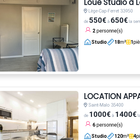
Loue Studio à 
Lège-Cap-Ferret 33950
550€
650€
de
à
la se
2
personne(s)
Studio
18
m²
1
pi
LOCATION APPA
Saint-Malo 35400
1000€
1400€
de
à
l
6
personne(s)
Studio
120
m²
4
p