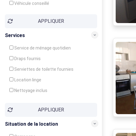
Véhicule conseillé
APPLIQUER
Services
Service de ménage quotidien
Draps fournis
Serviettes de toilette fournies
Location linge
Nettoyage inclus
Nettoyage en supplément
APPLIQUER
Garde d'enfants
Crèche
Situation de la location
Club enfants