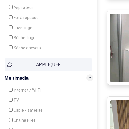
Cuisinière
Aspirateur
Four
Fer à repasser
Grille-pain
Lave-linge
Lave-vaisselle
Sèche-linge
Micro-ondes
Sèche cheveux
APPLIQUER
Multimedia
Internet / Wi-Fi
TV
Cable / satellite
Chaine Hi-Fi