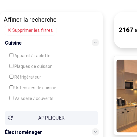
Affiner la recherche
2167
a
Supprimer les filtres
Cuisine
Appareil à raclette
Plaques de cuisson
Réfrigérateur
Ustensiles de cuisine
Vaisselle / couverts
Bouilloire
APPLIQUER
Cafetière
Congélateur
Électroménager