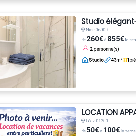
Studio élégant
Nice 06000
260€
855€
de
à
la se
2
personne(s)
Studio
43
m²
1
pi
LOCATION APP
Léaz 01200
50€
100€
de
à
la sema