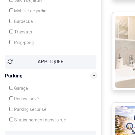
Salon de jardin
Local à ski
Mobilier de jardin
Climatisation
Barbecue
Ventilateur
Transats
Ping-pong
Baby-foot
APPLIQUER
Jeux d'enfants
Parking
Garage
Parking privé
Parking sécurisé
Stationnement dans la rue