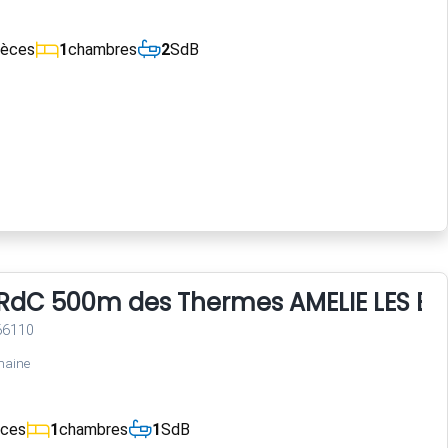
ièces
1
chambres
2
SdB
i RdC 500m des Thermes AMELIE LES BA
 66110
maine
èces
1
chambres
1
SdB