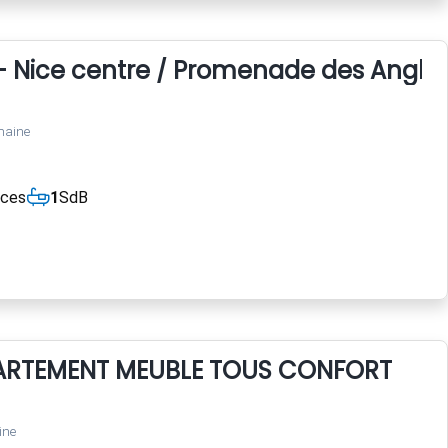
- Nice centre / Promenade des Anglai
maine
èces
1
SdB
ARTEMENT MEUBLE TOUS CONFORT
ine