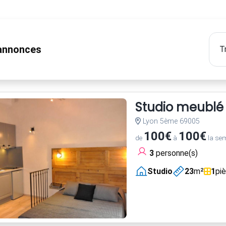
nnonces
Studio meublé 
Lyon 5ème 69005
100€
100€
de
à
la se
3
personne(s)
Studio
23
m²
1
pi