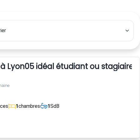
à Lyon05 idéal étudiant ou stagiaire
maine
èces
1
chambres
1
SdB