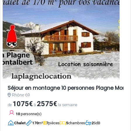
Séjour en montagne 10 personnes Plagne Monta
Rhône 69
1075€
2575€
de
à
la semaine
10
personne(s)
Chalet
170
m²
7
pièces
5
chambres
2
SdB