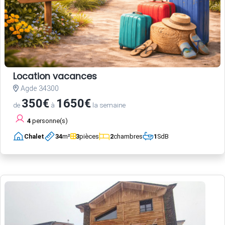
Location vacances
Agde 34300
350€
1650€
de
à
la semaine
4
personne(s)
Chalet
34
m²
3
pièces
2
chambres
1
SdB