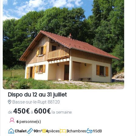
Dispo du 12 au 31 juillet
Basse-sur-le-Rupt 88120
450€
600€
de
à
la semaine
6
personne(s)
Chalet
90
m²
4
pièces
3
chambres
1
SdB