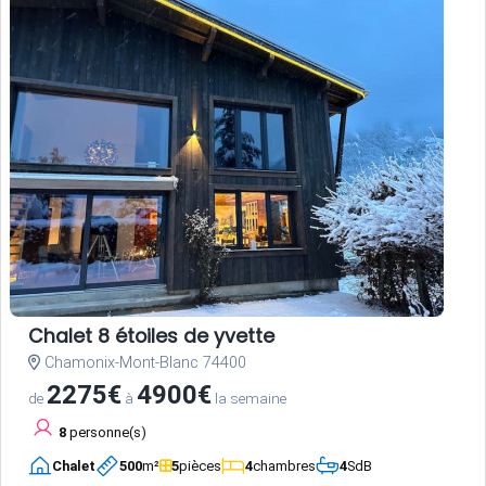
Chalet 8 étoiles de yvette
Chamonix-Mont-Blanc 74400
2275€
4900€
de
à
la semaine
8
personne(s)
Chalet
500
m²
5
pièces
4
chambres
4
SdB