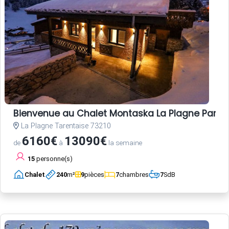
Bienvenue au Chalet Montaska La Plagne Paradis
La Plagne Tarentaise 73210
6160€
13090€
de
à
la semaine
15
personne(s)
Chalet
240
m²
9
pièces
7
chambres
7
SdB