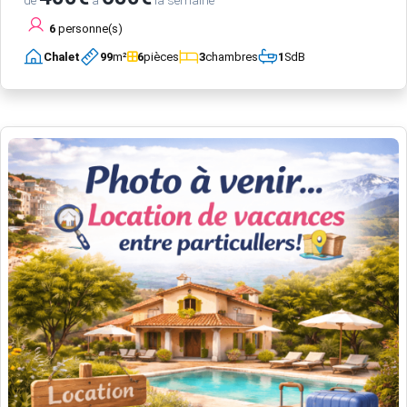
de
à
la semaine
6
personne(s)
Chalet
99
m²
6
pièces
3
chambres
1
SdB