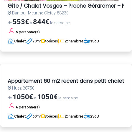
Gîte / Chalet Vosges – Proche Gérardmer – Nat
Ban-sur-Meurthe-Clefcy 88230
553€
844€
de
à
la semaine
5
personne(s)
Chalet
70
m²
4
pièces
2
chambres
1
SdB
Appartement 60 m2 recent dans petit chalet a 
Huez 38750
1050€
1050€
de
à
la semaine
6
personne(s)
Chalet
60
m²
3
pièces
2
chambres
2
SdB