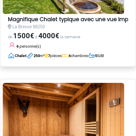
Magnifique Chalet typique avec une vue impec
La Bresse 88250
1500€
4000€
de
à
la semaine
6
personne(s)
Chalet
250
m²
7
pièces
6
chambres
5
SdB