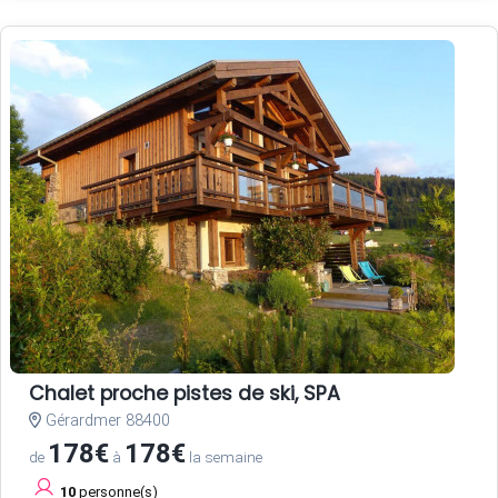
Chalet proche pistes de ski, SPA
Gérardmer 88400
178€
178€
de
à
la semaine
10
personne(s)