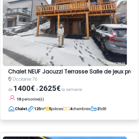
Chalet NEUF Jacuzzi Terrasse Salle de jeux pro
Occitanie 76
1400€
2625€
de
à
la semaine
10
personne(s)
Chalet
125
m²
5
pièces
4
chambres
2
SdB