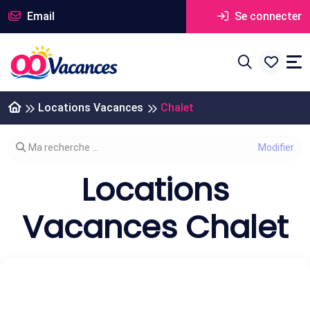
Email
Se connecter
Locations Vacances
Chalet
Modifier votre recherche
Ma recherche ...
Locations
Vacances Chalet