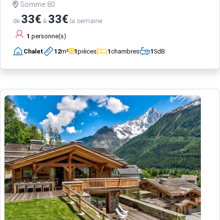
Somme 80
33€
33€
de
à
la semaine
1
personne(s)
Chalet
12
m²
1
pièces
1
chambres
1
SdB