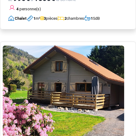
4
personne(s)
Chalet
1
m²
3
pièces
2
chambres
1
SdB