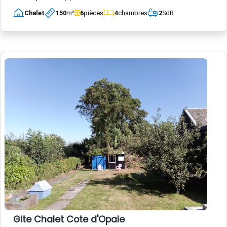
Chalet
150
m²
6
pièces
4
chambres
2
SdB
Gite Chalet Cote d'Opale