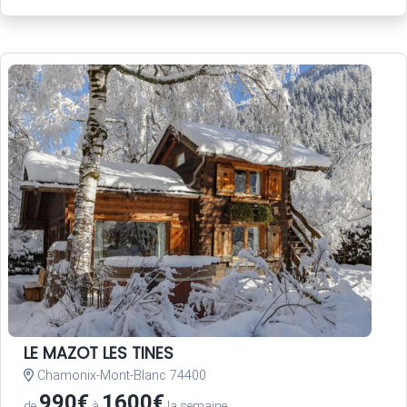
LE MAZOT LES TINES
Chamonix-Mont-Blanc 74400
990€
1600€
de
à
la semaine