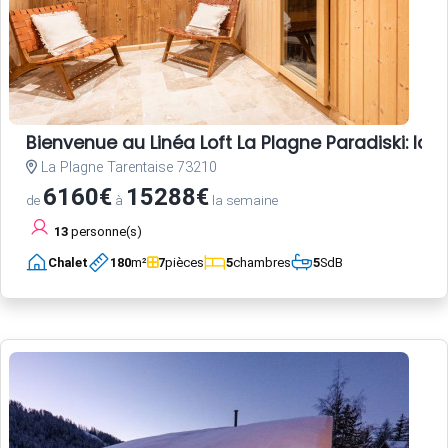
Bienvenue au Linéa Loft La Plagne Paradiski: l
La Plagne Tarentaise 73210
6160€
15288€
de
à
la semaine
13
personne(s)
Chalet
180
m²
7
pièces
5
chambres
5
SdB