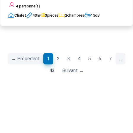
4
personne(s)
Chalet
43
m²
3
pièces
2
chambres
1
SdB
(current)
← Précédent
1
2
3
4
5
6
7
…
43
Suivant →