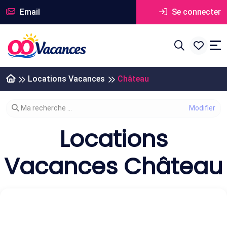
Email
Se connecter
Locations Vacances
Château
Modifier votre recherche
Ma recherche ...
Locations
Vacances Château