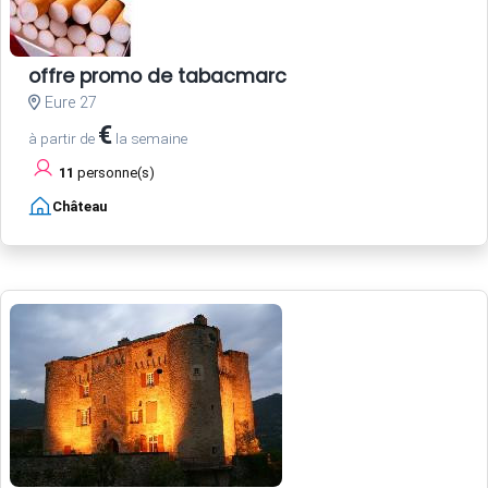
offre promo de tabacmarc
Eure 27
€
à partir de
la semaine
11
personne(s)
Château