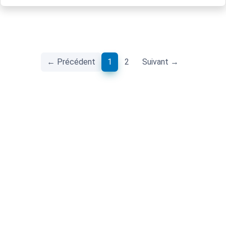
(current)
← Précédent
1
2
Suivant →