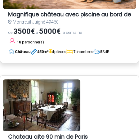
Magnifique château avec piscine au bord de la
Montreuil-Juigné 49460
3500€
5000€
de
à
la semaine
18
personne(s)
Château
450
m²
4
pièces
7
chambres
5
SdB
Chateau gite 90 min de Paris