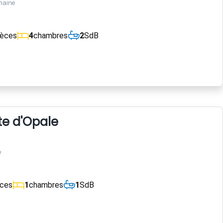
maine
ièces
4
chambres
2
SdB
te d'Opale
e
èces
1
chambres
1
SdB