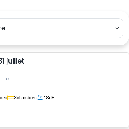
 juillet
maine
èces
3
chambres
1
SdB