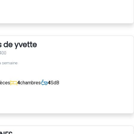
s de yvette
400
a semaine
ièces
4
chambres
4
SdB