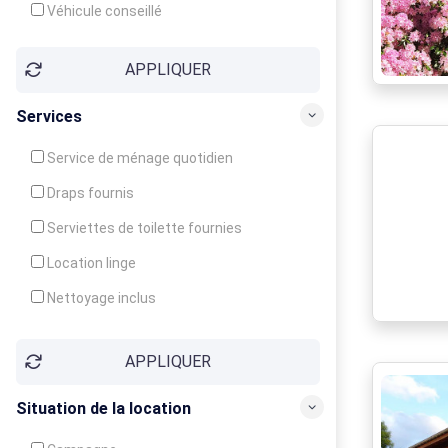
Véhicule conseillé
APPLIQUER
Services
Service de ménage quotidien
Draps fournis
Serviettes de toilette fournies
Location linge
Nettoyage inclus
Nettoyage en supplément
APPLIQUER
Garde d'enfants
Crèche
Situation de la location
Club enfants