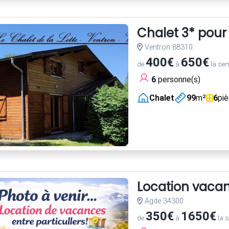
Chalet 3* pour
Ventron 88310
400€
650€
de
à
la se
6
personne(s)
Chalet
99
m²
6
pi
Location vaca
Agde 34300
350€
1650€
de
à
la 