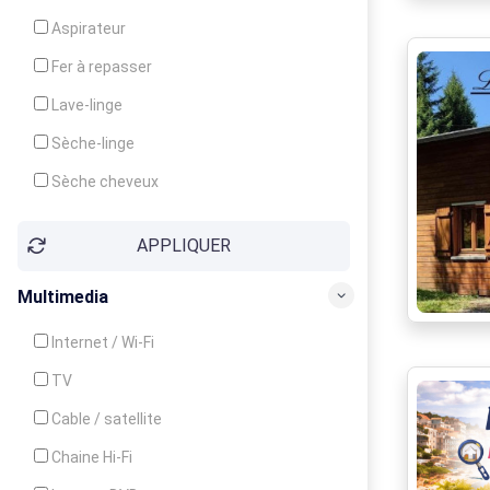
Cuisinière
Aspirateur
Four
Fer à repasser
Grille-pain
Lave-linge
Lave-vaisselle
Sèche-linge
Micro-ondes
Sèche cheveux
APPLIQUER
Multimedia
Internet / Wi-Fi
TV
Cable / satellite
Chaine Hi-Fi