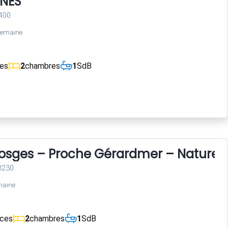
INES
400
semaine
ces
2
chambres
1
SdB
Vosges – Proche Gérardmer – Nature 
8230
maine
èces
2
chambres
1
SdB