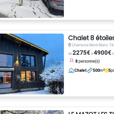
Chalet 8 étoile
Chamonix-Mont-Blanc 74
2275€
4900€
de
à
l
8
personne(s)
Chalet
500
m²
5
p