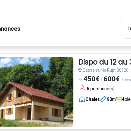
nonces
Dispo du 12 au 31
Basse-sur-le-Rupt 88120
450€
600€
de
à
la se
6
personne(s)
Chalet
90
m²
4
pi