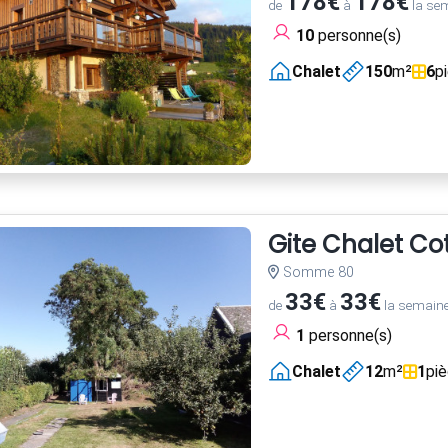
178€
178€
de
à
la se
10
personne(s)
Chalet
150
m²
6
p
Gite Chalet Co
Somme 80
33€
33€
de
à
la semain
1
personne(s)
Chalet
12
m²
1
pi