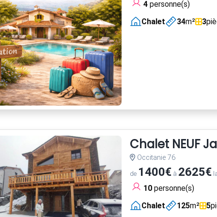
4
personne(s)
Chalet
34
m²
3
pi
Chalet NEUF Ja
Occitanie 76
1400€
2625€
de
à
l
10
personne(s)
Chalet
125
m²
5
p