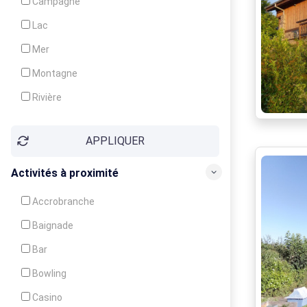
Campagne
Animation
Lac
Mer
Montagne
Rivière
Village
APPLIQUER
Ville
Activités à proximité
Accrobranche
Baignade
Bar
Bowling
Casino