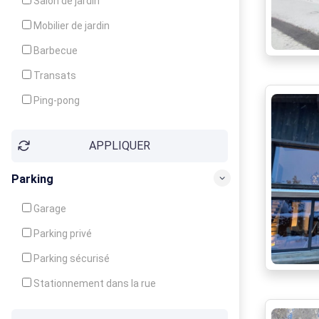
Salon de jardin
Local à ski
Mobilier de jardin
Climatisation
Barbecue
Ventilateur
Transats
Ping-pong
Baby-foot
APPLIQUER
Jeux d'enfants
Parking
Garage
Parking privé
Parking sécurisé
Stationnement dans la rue