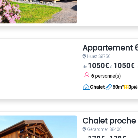
Appartement 60
Huez 38750
1050€
1050€
de
à
l
6
personne(s)
Chalet
60
m²
3
pi
Chalet proche p
Gérardmer 88400