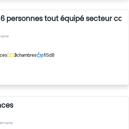
 6 personnes tout équipé secteur cal
maine
èces
3
chambres
1
SdB
nces
semaine