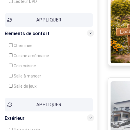
Lecteur DVD
Téléphone
APPLIQUER
Fax
Eléments de confort
Cheminée
Cuisine américaine
Coin cuisine
Salle à manger
Salle de jeux
Cour
APPLIQUER
Jardin
Balcon / Terrasse
Extérieur
Véranda