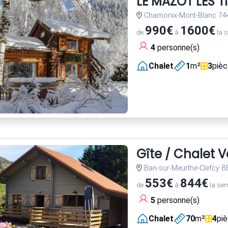
LE MAZOT LES T
Chamonix-Mont-Blanc 74
990€
1600€
de
à
la 
4
personne(s)
Chalet
1
m²
3
piè
Gîte / Chalet 
Ban-sur-Meurthe-Clefcy 8
553€
844€
de
à
la se
5
personne(s)
Chalet
70
m²
4
pi