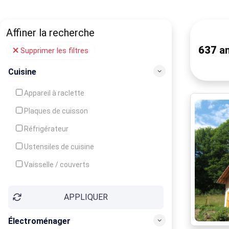
Affiner la recherche
637
an
Supprimer les filtres
Cuisine
Appareil à raclette
Plaques de cuisson
Réfrigérateur
Ustensiles de cuisine
Vaisselle / couverts
Bouilloire
APPLIQUER
Cafetière
Congélateur
Électroménager