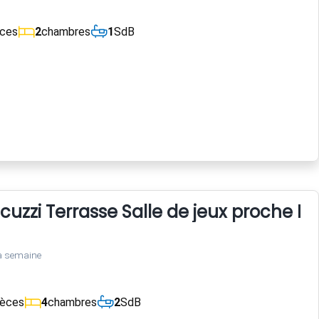
èces
2
chambres
1
SdB
cuzzi Terrasse Salle de jeux proche 
a semaine
ièces
4
chambres
2
SdB