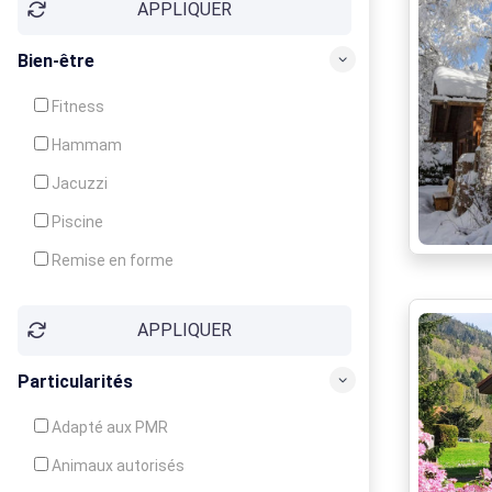
APPLIQUER
Bien-être
Fitness
Hammam
Jacuzzi
Piscine
Remise en forme
Sauna
APPLIQUER
Soins du corps
Particularités
Adapté aux PMR
Animaux autorisés