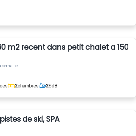
 m2 recent dans petit chalet a 150 
a semaine
èces
2
chambres
2
SdB
istes de ski, SPA