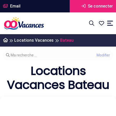
Email
Se connecter
Locations Vacances
Bateau
Modifier votre recherche
Ma recherche ...
Locations
Vacances Bateau