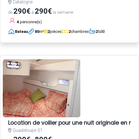
Catalogne
290€
290€
de
à
la semaine
4
personne(s)
Bateau
80
m²
2
pièces
2
chambres
2
SdB
Location de voilier pour une nuit originale en 
Guadeloupe 01