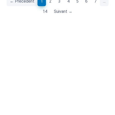
(current)
← Précédent
1
2
3
4
5
6
7
…
14
Suivant →