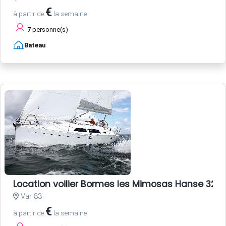
€
à partir de
la semaine
7
personne(s)
Bateau
Location voilier Bormes les Mimosas Hanse 325 
Var 83
€
à partir de
la semaine