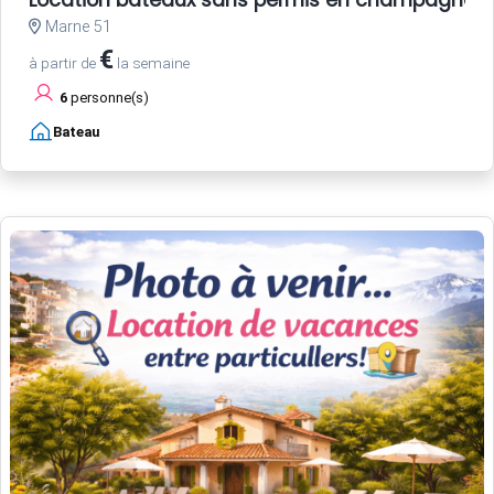
Location bateaux sans permis en champagne
Marne 51
€
à partir de
la semaine
6
personne(s)
Bateau