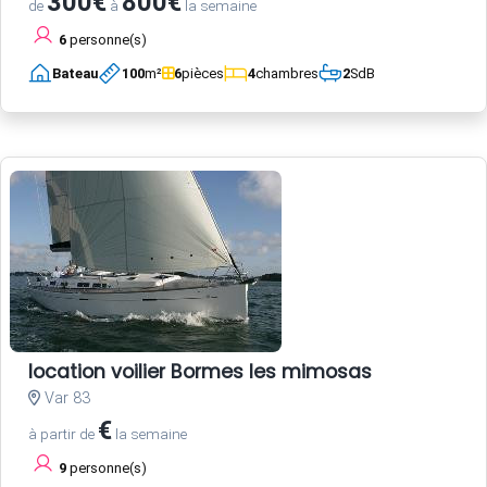
300€
800€
de
à
la semaine
6
personne(s)
Bateau
100
m²
6
pièces
4
chambres
2
SdB
location voilier Bormes les mimosas
Var 83
€
à partir de
la semaine
9
personne(s)