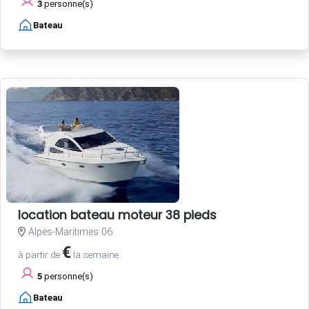
3
personne(s)
Bateau
location bateau moteur 38 pieds
Alpes-Maritimes 06
€
à partir de
la semaine
5
personne(s)
Bateau