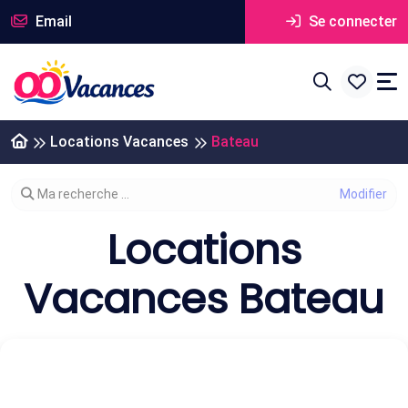
Email
Se connecter
Locations Vacances
Bateau
Modifier votre recherche
Ma recherche ...
Locations
Vacances Bateau