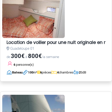
Location de voilier pour une nuit originale en 
Guadeloupe 01
300€
800€
de
à
la semaine
6
personne(s)
Bateau
100
m²
6
pièces
4
chambres
2
SdB