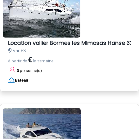
Location voilier Bormes les Mimosas Hanse 325 
Var 83
€
à partir de
la semaine
3
personne(s)
Bateau