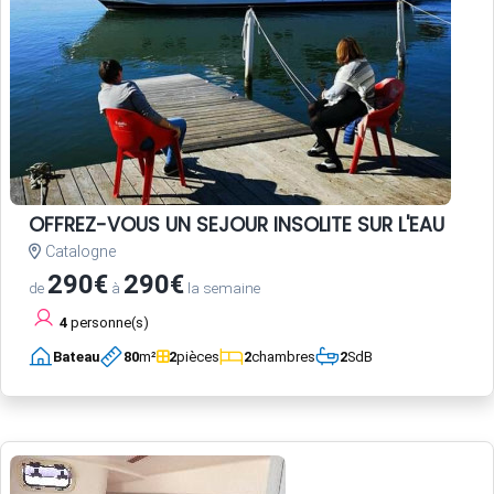
OFFREZ-VOUS UN SEJOUR INSOLITE SUR L'EAU
Catalogne
290€
290€
de
à
la semaine
4
personne(s)
Bateau
80
m²
2
pièces
2
chambres
2
SdB